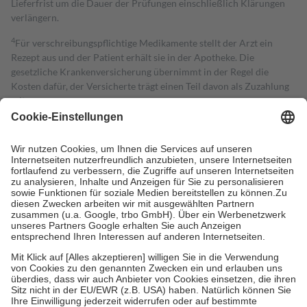
Lieferfrist um die Dauer der Prüfungen einschließlich Klärungen
verlängern.
4
Für verschreibungspflichtige Medikamente stellt der Arzt ein
Rezept aus und der Patient erhält sie in der Apotheke. Die
gesetzliche Krankenversicherung übernimmt in der Regel die
Kosten dafür, der Versicherte trägt einen Teil davon als Zuzahlung
mit.
Grundsätzlich leisten Mitglieder Zuzahlungen in Höhe von zehn
Prozent des Abgabepreises,
mindestens
jedoch
fünf Euro
und
höchstens zehn Euro.
Es sind jedoch nie mehr als die tatsächlichen
Kosten der Leistung zu entrichten.
Diese Regeln gelten grundsätzlich auch für Online-Apotheken.
Bei Heilmitteln und häuslicher Krankenpflege beträgt die
Zuzahlung zehn Prozent der Kosten sowie zehn Euro je
Verordnung.
Um das Engagement der Versicherten für ihre eigene Gesundheit zu
stärken und die besondere Stellung der Familie zu unterstützen,
fallen
keine Zuzahlungen
an bei:
• Kindern und Jugendlichen bis zum vollendeten 18. Lebensjahr
mit Ausnahme der Fahrkosten
• Untersuchungen zur Vorsorge und Früherkennung, die von der