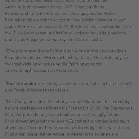
Üblicher Apothekenverkaufspreis berechnet nach der
Arzneimittelpreisverordnung. UVP: Unverbindliche
Preisempfehlung des Herstellers. Die angegebenen Preise
beinhalten die gesetzlich vorgeschriebene Mehrwertsteuer, ggf.
zzgl. 3,95 € Versandkosten. Ab 29,00 € Bestell­wert versand­kosten­
frei. Preisänderungen und Irrtümer vorbehalten. Alle Angebote
und Gratis-Beigaben nur solange der Vorrat reicht.
1
Eine pharmazeutische Prüfung der Arzneimittel und sonstigen
Produkte in deinem Warenkorb beinhaltet die Durchführung von
Wechselwirkungschecks und die Prüfung etwaiger
Anwendungshinweise des Herstellers.
2
Biozidprodukte
vorsichtig verwenden. Vor Gebrauch stets Etikett
und Produktinformationen lesen.
3
Die Übergabe deiner Bestellung an den Paketdienstleister erfolgt
bei uns werktags von Montag bis Freitag bis 18:00 Uhr. Der genaue
Lieferzeitpunkt kann je nach Region und in Abhängigkeit der
Produktverfügbarkeit sowie vom Zustellzeitpunkt des Spediteurs
abweichen. Darüber hinaus können notwendige pharmazeutische
Prüfungen, die zu deiner Arzneimittelsicherheit dienen, die