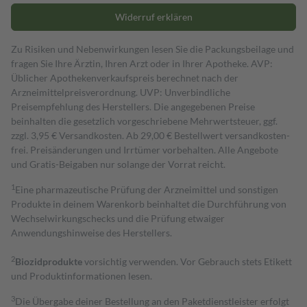
Widerruf erklären
Zu Risiken und Nebenwirkungen lesen Sie die Packungsbeilage und
fragen Sie Ihre Ärztin, Ihren Arzt oder in Ihrer Apotheke. AVP:
Üblicher Apothekenverkaufspreis berechnet nach der
Arzneimittelpreisverordnung. UVP: Unverbindliche
Preisempfehlung des Herstellers. Die angegebenen Preise
beinhalten die gesetzlich vorgeschriebene Mehrwertsteuer, ggf.
zzgl. 3,95 € Versandkosten. Ab 29,00 € Bestell­wert versand­kosten­
frei. Preisänderungen und Irrtümer vorbehalten. Alle Angebote
und Gratis-Beigaben nur solange der Vorrat reicht.
1
Eine pharmazeutische Prüfung der Arzneimittel und sonstigen
Produkte in deinem Warenkorb beinhaltet die Durchführung von
Wechselwirkungschecks und die Prüfung etwaiger
Anwendungshinweise des Herstellers.
2
Biozidprodukte
vorsichtig verwenden. Vor Gebrauch stets Etikett
und Produktinformationen lesen.
3
Die Übergabe deiner Bestellung an den Paketdienstleister erfolgt