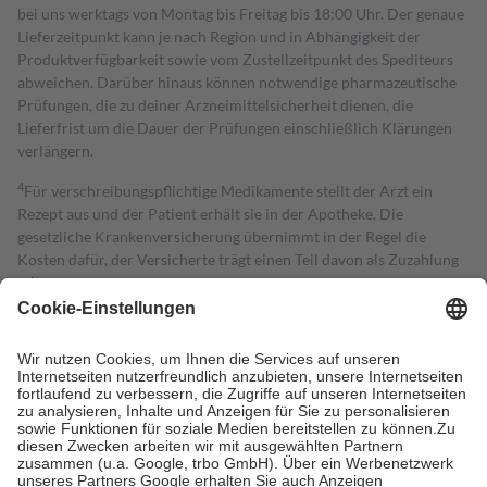
bei uns werktags von Montag bis Freitag bis 18:00 Uhr. Der genaue
Lieferzeitpunkt kann je nach Region und in Abhängigkeit der
Produktverfügbarkeit sowie vom Zustellzeitpunkt des Spediteurs
abweichen. Darüber hinaus können notwendige pharmazeutische
Prüfungen, die zu deiner Arzneimittelsicherheit dienen, die
Lieferfrist um die Dauer der Prüfungen einschließlich Klärungen
verlängern.
4
Für verschreibungspflichtige Medikamente stellt der Arzt ein
Rezept aus und der Patient erhält sie in der Apotheke. Die
gesetzliche Krankenversicherung übernimmt in der Regel die
Kosten dafür, der Versicherte trägt einen Teil davon als Zuzahlung
mit.
Grundsätzlich leisten Mitglieder Zuzahlungen in Höhe von zehn
Prozent des Abgabepreises,
mindestens
jedoch
fünf Euro
und
höchstens zehn Euro.
Es sind jedoch nie mehr als die tatsächlichen
Kosten der Leistung zu entrichten.
Diese Regeln gelten grundsätzlich auch für Online-Apotheken.
Bei Heilmitteln und häuslicher Krankenpflege beträgt die
Zuzahlung zehn Prozent der Kosten sowie zehn Euro je
Verordnung.