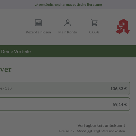
persönliche
pharmazeutische Beratung
Rezept einlösen
Mein Konto
0,00 €
Deine Vorteile
lver
106,53 €
€ / 1 St)
59,14 €
Verfügbarkeit unbekannt
Preise inkl. MwSt. ggf. zzgl. Versandkosten