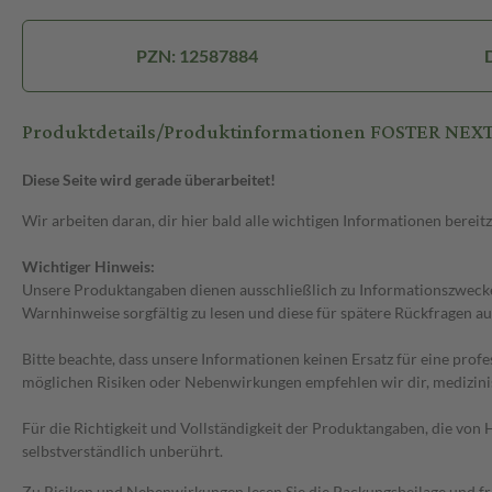
PZN: 12587884
Produktdetails/Produktinformationen FOSTER NEXTh
Diese Seite wird gerade überarbeitet!
Wir arbeiten daran, dir hier bald alle wichtigen Informationen bereitz
Wichtiger Hinweis:
Unsere Produktangaben dienen ausschließlich zu Informationszwecken
Warnhinweise sorgfältig zu lesen und diese für spätere Rückfragen au
Bitte beachte, dass unsere Informationen keinen Ersatz für eine prof
möglichen Risiken oder Nebenwirkungen empfehlen wir dir, medizini
Für die Richtigkeit und Vollständigkeit der Produktangaben, die vo
selbstverständlich unberührt.
Zu Risiken und Nebenwirkungen lesen Sie die Packungsbeilage und frag