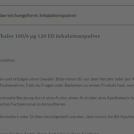
Darreichungsform: Inhalationspulver
aler 100/6 µg 120 ED Inhalationspulver
ustellen.
 und erfolgen ohne Gewähr. Bitte nimm dir vor dem Verzehr oder der An
fzubewahren. Falls du Fragen oder Bedenken zu einem Produkt hast, wende
essionelle Beratung durch eine Ärztin, einen Arzt oder eine Apothekerin
sches Fachpersonal zu konsultieren.
n Herstellern oder Dritten bereitgestellt werden, übernimmt die BS-Apot
en Sie Ihre Ärztin, Ihren Arzt oder in Ihrer Apotheke.