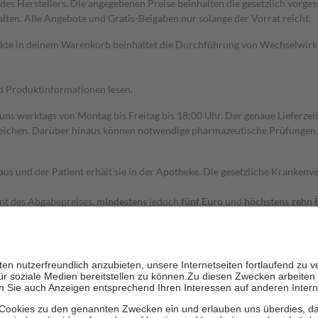
s Herstellers. Die angegebenen Preise beinhalten die gesetzlich vorgesc
alten. Alle Angebote und Gratis-Beigaben nur solange der Vorrat reicht.
dukte in deinem Warenkorb beinhaltet die Durchführung von Wechselwir
nd Produktinformationen lesen.
 uns werktags von Montag bis Freitag bis 18:00 Uhr. Der genaue Lieferze
ichen. Darüber hinaus können notwendige pharmazeutische Prüfungen, die
aus und der Patient erhält sie in der Apotheke. Die gesetzliche Krankenv
ent des Abgabepreises,
mindestens
jedoch
fünf Euro
und
höchstens zehn 
zehn Prozent der Kosten sowie zehn Euro je Verordnung.
rken und die besondere Stellung der Familie zu unterstützen, fallen
kein
 Ausnahme der Fahrkosten
 getragen werden