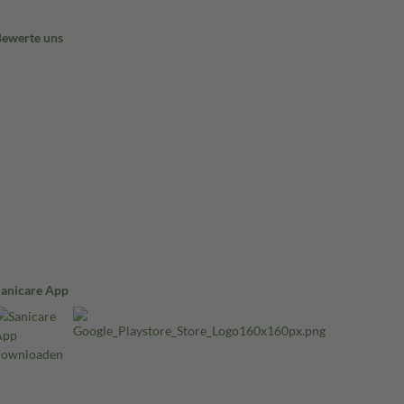
Bewerte uns
Sanicare App