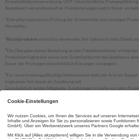
Arzneimittelpreisverordnung. UVP: Unverbindliche Preisempfehlung de
Bestell­wert versand­kosten­frei. Preisänderungen und Irrtümer vorbeh
1
Eine pharmazeutische Prüfung der Arzneimittel und sonstigen Pro
Herstellers.
2
Biozidprodukte
vorsichtig verwenden. Vor Gebrauch stets Etikett u
3
Die Übergabe deiner Bestellung an den Paketdienstleister erfolgt bei
Produktverfügbarkeit sowie vom Zustellzeitpunkt des Spediteurs abwe
Dauer der Prüfungen einschließlich Klärungen verlängern.
4
Für verschreibungspflichtige Medikamente stellt der Arzt ein Rezept 
trägt einen Teil davon als Zuzahlung mit.
Grundsätzlich leisten Mitglieder Zuzahlungen in Höhe von zehn Proz
zu entrichten.
Diese Regeln gelten grundsätzlich auch für Online-Apotheken.
Bei Heilmitteln und häuslicher Krankenpflege beträgt die Zuzahlung 
Um das Engagement der Versicherten für ihre eigene Gesundheit zu stä
• Kindern und Jugendlichen bis zum vollendeten 18. Lebensjahr mit
• Untersuchungen zur Vorsorge und Früherkennung, die von der GKV
• empfohlenen Schutzimpfungen