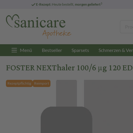
3
E-Rezept:
Heute bestellt,
morgen geliefert
Menü
Bestseller
Sparsets
Schmerzen & Ver
FOSTER NEXThaler 100/6 µg 120 ED I
Rezeptpflichtig
Reimport