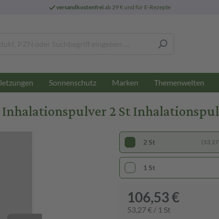
versandkostenfrei
ab 29 € und für E-Rezepte
letzungen
Sonnenschutz
Marken
Themenwelten
nhalationspulver 2 St Inhalationspu
2 St
(53,27 
1 St
106,53 €
53,27 € / 1 St