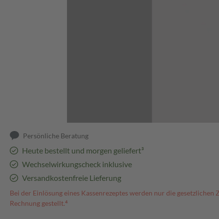
Abbildung kann abweichen
Persönliche Beratung
Heute bestellt und morgen geliefert³
Wechselwirkungscheck inklusive
Versandkostenfreie Lieferung
Bei der Einlösung eines Kassenrezeptes werden nur die gesetzlichen 
Rechnung gestellt.⁴