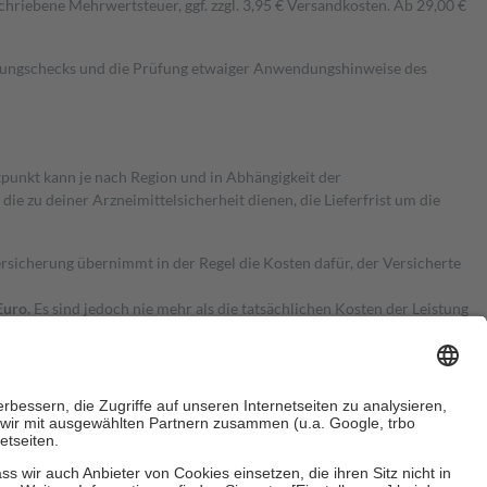
hriebene Mehrwertsteuer, ggf. zzgl. 3,95 € Versandkosten. Ab 29,00 €
kungschecks und die Prüfung etwaiger Anwendungshinweise des
itpunkt kann je nach Region und in Abhängigkeit der
 zu deiner Arzneimittelsicherheit dienen, die Lieferfrist um die
ersicherung übernimmt in der Regel die Kosten dafür, der Versicherte
Euro.
Es sind jedoch nie mehr als die tatsächlichen Kosten der Leistung
e Zuzahlungen
an bei: