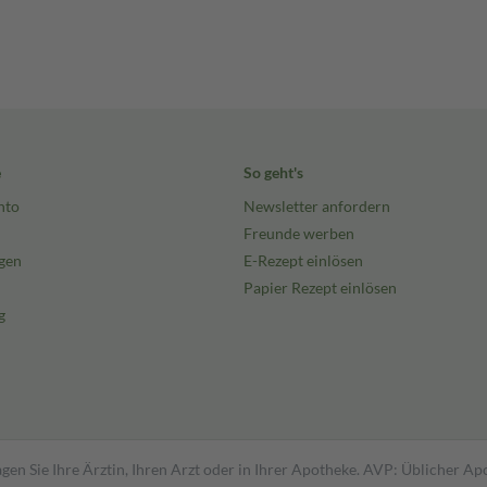
e
So geht's
nto
Newsletter anfordern
Freunde werben
gen
E-Rezept einlösen
Papier Rezept einlösen
g
gen Sie Ihre Ärztin, Ihren Arzt oder in Ihrer Apotheke. AVP: Üblicher A