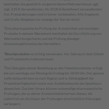
beinhalten die gesetzlich vorgeschriebene Mehrwertsteuer, ggf.
zzgl. 3,95 € Versandkosten. Ab 29,00 € Bestell­wert versand­kosten­
frei. Preisänderungen und Irrtümer vorbehalten. Alle Angebote
und Gratis-Beigaben nur solange der Vorrat reicht.
1
Eine pharmazeutische Prüfung der Arzneimittel und sonstigen
Produkte in deinem Warenkorb beinhaltet die Durchführung von
Wechselwirkungschecks und die Prüfung etwaiger
Anwendungshinweise des Herstellers.
2
Biozidprodukte
vorsichtig verwenden. Vor Gebrauch stets Etikett
und Produktinformationen lesen.
3
Die Übergabe deiner Bestellung an den Paketdienstleister erfolgt
bei uns werktags von Montag bis Freitag bis 18:00 Uhr. Der genaue
Lieferzeitpunkt kann je nach Region und in Abhängigkeit der
Produktverfügbarkeit sowie vom Zustellzeitpunkt des Spediteurs
abweichen. Darüber hinaus können notwendige pharmazeutische
Prüfungen, die zu deiner Arzneimittelsicherheit dienen, die
Lieferfrist um die Dauer der Prüfungen einschließlich Klärungen
verlängern.