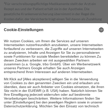
4
Für verschreibungspflichtige Medikamente stellt der Arzt ein
Rezept aus und der Patient erhält sie in der Apotheke. Die
gesetzliche Krankenversicherung übernimmt in der Regel die
Kosten dafür, der Versicherte trägt einen Teil davon als Zuzahlung
mit.
Grundsätzlich leisten Mitglieder Zuzahlungen in Höhe von zehn
Prozent des Abgabepreises,
mindestens
jedoch
fünf Euro
und
höchstens zehn Euro.
Es sind jedoch nie mehr als die tatsächlichen
Kosten der Leistung zu entrichten.
Diese Regeln gelten grundsätzlich auch für Online-Apotheken.
Bei Heilmitteln und häuslicher Krankenpflege beträgt die
Zuzahlung zehn Prozent der Kosten sowie zehn Euro je
Verordnung.
Um das Engagement der Versicherten für ihre eigene Gesundheit zu
stärken und die besondere Stellung der Familie zu unterstützen,
fallen
keine Zuzahlungen
an bei:
• Kindern und Jugendlichen bis zum vollendeten 18. Lebensjahr
mit Ausnahme der Fahrkosten
• Untersuchungen zur Vorsorge und Früherkennung, die von der
GKV getragen werden
• empfohlenen Schutzimpfungen