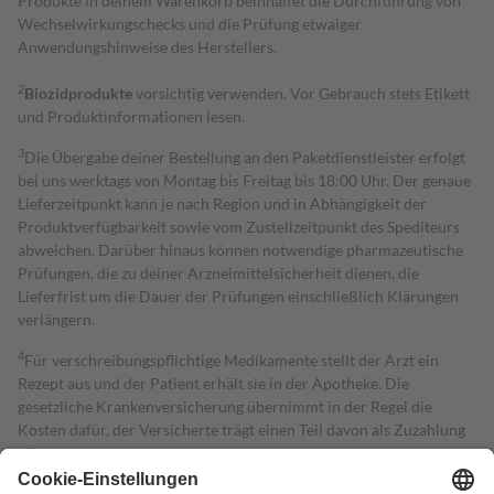
Produkte in deinem Warenkorb beinhaltet die Durchführung von
Wechselwirkungschecks und die Prüfung etwaiger
Anwendungshinweise des Herstellers.
2
Biozidprodukte
vorsichtig verwenden. Vor Gebrauch stets Etikett
und Produktinformationen lesen.
3
Die Übergabe deiner Bestellung an den Paketdienstleister erfolgt
bei uns werktags von Montag bis Freitag bis 18:00 Uhr. Der genaue
Lieferzeitpunkt kann je nach Region und in Abhängigkeit der
Produktverfügbarkeit sowie vom Zustellzeitpunkt des Spediteurs
abweichen. Darüber hinaus können notwendige pharmazeutische
Prüfungen, die zu deiner Arzneimittelsicherheit dienen, die
Lieferfrist um die Dauer der Prüfungen einschließlich Klärungen
verlängern.
4
Für verschreibungspflichtige Medikamente stellt der Arzt ein
Rezept aus und der Patient erhält sie in der Apotheke. Die
gesetzliche Krankenversicherung übernimmt in der Regel die
Kosten dafür, der Versicherte trägt einen Teil davon als Zuzahlung
mit.
Grundsätzlich leisten Mitglieder Zuzahlungen in Höhe von zehn