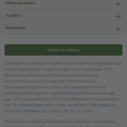
Meine Apotheke
So geht's
Rechtliches
Widerruf erklären
Zu Risiken und Nebenwirkungen lesen Sie die Packungsbeilage und
fragen Sie Ihre Ärztin, Ihren Arzt oder in Ihrer Apotheke. AVP:
Üblicher Apothekenverkaufspreis berechnet nach der
Arzneimittelpreisverordnung. UVP: Unverbindliche
Preisempfehlung des Herstellers. Die angegebenen Preise
beinhalten die gesetzlich vorgeschriebene Mehrwertsteuer, ggf.
zzgl. 3,95 € Versandkosten. Ab 29,00 € Bestell­wert versand­kosten­
frei. Preisänderungen und Irrtümer vorbehalten. Alle Angebote
und Gratis-Beigaben nur solange der Vorrat reicht.
1
Eine pharmazeutische Prüfung der Arzneimittel und sonstigen