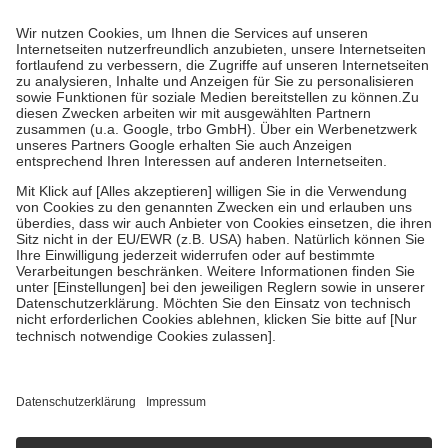
Prozent des Abgabepreises,
mindestens
jedoch
fünf Euro
und
höchstens zehn Euro.
Es sind jedoch nie mehr als die tatsächlichen
Kosten der Leistung zu entrichten.
Diese Regeln gelten grundsätzlich auch für Online-Apotheken.
Bei Heilmitteln und häuslicher Krankenpflege beträgt die
Zuzahlung zehn Prozent der Kosten sowie zehn Euro je
Verordnung.
Um das Engagement der Versicherten für ihre eigene Gesundheit zu
stärken und die besondere Stellung der Familie zu unterstützen,
fallen
keine Zuzahlungen
an bei:
• Kindern und Jugendlichen bis zum vollendeten 18. Lebensjahr
mit Ausnahme der Fahrkosten
• Untersuchungen zur Vorsorge und Früherkennung, die von der
GKV getragen werden
• empfohlenen Schutzimpfungen
• Harn- und Blutteststreifen
Wir nutzen Trusted Shops als unabhängigen Dienstleister für die
Einholung von Bewertungen. Trusted Shops hat Maßnahmen
getroffen, um sicherzustellen, dass es sich um echte Bewertungen
handelt. Mehr Informationen findest du hier:
https://help.etrusted.com/hc/de/articles/4419944605341