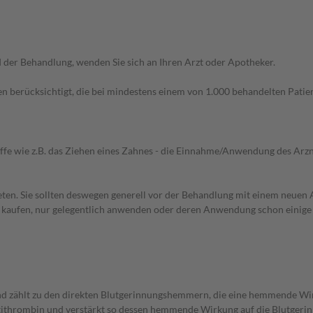
der Behandlung, wenden Sie sich an Ihren Arzt oder Apotheker.
n berücksichtigt, die bei mindestens einem von 1.000 behandelten Patien
iffe wie z.B. das Ziehen eines Zahnes - die Einnahme/Anwendung des Arznei
en. Sie sollten deswegen generell vor der Behandlung mit einem neuen A
st kaufen, nur gelegentlich anwenden oder deren Anwendung schon einige 
nd zählt zu den direkten Blutgerinnungshemmern, die eine hemmende Wi
Antithrombin und verstärkt so dessen hemmende Wirkung auf die Blutger