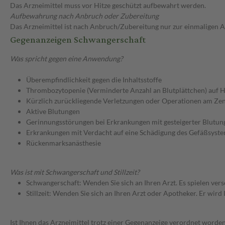
Das Arzneimittel muss vor Hitze geschützt aufbewahrt werden.
Aufbewahrung nach Anbruch oder Zubereitung
Das Arzneimittel ist nach Anbruch/Zubereitung nur zur einmaligen
Gegenanzeigen Schwangerschaft
Was spricht gegen eine Anwendung?
Überempfindlichkeit gegen die Inhaltsstoffe
Thrombozytopenie (Verminderte Anzahl an Blutplättchen) auf He
Kürzlich zurückliegende Verletzungen oder Operationen am Ze
Aktive Blutungen
Gerinnungsstörungen bei Erkrankungen mit gesteigerter Blutun
Erkrankungen mit Verdacht auf eine Schädigung des Gefäßsyst
Rückenmarksanästhesie
Was ist mit Schwangerschaft und Stillzeit?
Schwangerschaft: Wenden Sie sich an Ihren Arzt. Es spielen ve
Stillzeit: Wenden Sie sich an Ihren Arzt oder Apotheker. Er wi
Ist Ihnen das Arzneimittel trotz einer Gegenanzeige verordnet worden