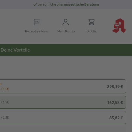
persönliche
pharmazeutische Beratung
Rezept einlösen
Mein Konto
0,00 €
Deine Vorteile
pp
398,19 €
/ 1 St)
162,58 €
/ 1 St)
85,82 €
/ 1 St)