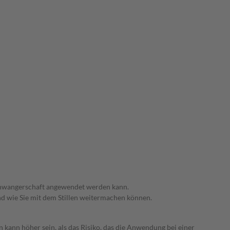
 Schwangerschaft angewendet werden kann.
nd wie Sie mit dem Stillen weitermachen können.
 kann höher sein, als das Risiko, das die Anwendung bei einer