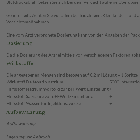
Blutdruckabfall. Setzen Sie sich bei dem Verdacht auf eine Überdosi
Generell gilt: Achten Sie vor allem bei Säuglingen, Kleinkindern un
Vorsichtsmaßnahmen.
Eine vom Arzt verordnete Dosierung kann von den Angaben der Packun
Dosierung
Da die Dosierung des Arzneimittels von verschiedenen Faktoren abhäng
Wirkstoffe
Die angegebenen Mengen sind bezogen auf 0,2 ml Lösung = 1 Spritze
Wirkstoff
Dalteparin natrium
5000 Internatio
Hilfsstoff
Natriumhydroxid zur pH-Wert-Einstellung
+
Hilfsstoff
Salzsäure zur pH-Wert-Einstellung
+
Hilfsstoff
Wasser für Injektionszwecke
+
Aufbewahrung
Aufbewahrung
Lagerung vor Anbruch