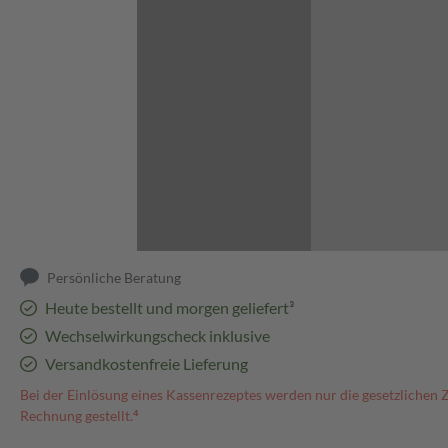
Abbildung kann abweichen
Persönliche Beratung
Heute bestellt und morgen geliefert³
Wechselwirkungscheck inklusive
Versandkostenfreie Lieferung
Bei der Einlösung eines Kassenrezeptes werden nur die gesetzlichen 
Rechnung gestellt.⁴