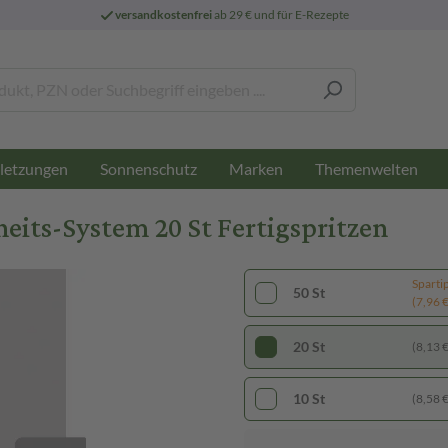
versandkostenfrei
ab 29 € und für E-Rezepte
letzungen
Sonnenschutz
Marken
Themenwelten
heits-System 20 St Fertigspritzen
Sparti
50 St
(7,96 € 
20 St
(8,13 € 
10 St
(8,58 € 