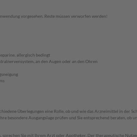
 Anwendung vorgesehen. Reste müssen verworfen werden!
parine, allergisch bedingt
ntralnervensystem, an den Augen oder an den Ohren
gsneigung
ems
rschiedene Überlegungen eine Rolle, ob und wie das Arzneimittel in der
rd Ihre besondere Ausgangslage prüfen und Sie entsprechend beraten, ob u
, sprechen Sie mit Ihrem Arzt oder Apotheker. Der therapeutische Nutzen