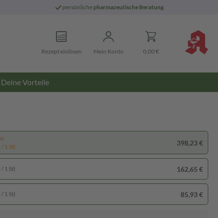
persönliche
pharmazeutische Beratung
Rezept einlösen
Mein Konto
0,00 €
Deine Vorteile
pp
398,23 €
/ 1 St)
162,65 €
/ 1 St)
85,93 €
/ 1 St)