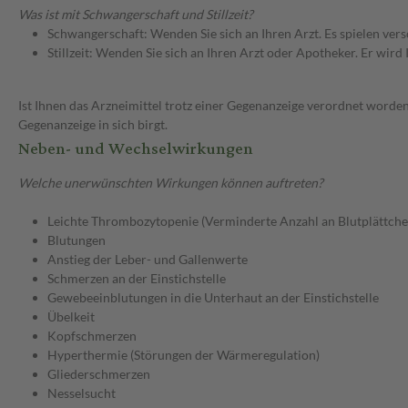
Was ist mit Schwangerschaft und Stillzeit?
Schwangerschaft: Wenden Sie sich an Ihren Arzt. Es spielen ve
Stillzeit: Wenden Sie sich an Ihren Arzt oder Apotheker. Er wi
Ist Ihnen das Arzneimittel trotz einer Gegenanzeige verordnet worden
Gegenanzeige in sich birgt.
Neben- und Wechselwirkungen
Welche unerwünschten Wirkungen können auftreten?
Leichte Thrombozytopenie (Verminderte Anzahl an Blutplättche
Blutungen
Anstieg der Leber- und Gallenwerte
Schmerzen an der Einstichstelle
Gewebeeinblutungen in die Unterhaut an der Einstichstelle
Übelkeit
Kopfschmerzen
Hyperthermie (Störungen der Wärmeregulation)
Gliederschmerzen
Nesselsucht