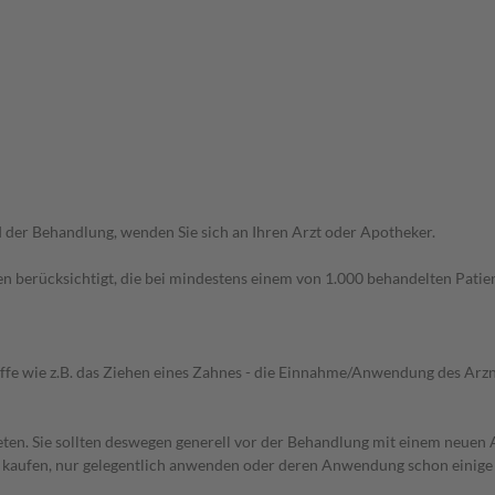
der Behandlung, wenden Sie sich an Ihren Arzt oder Apotheker.
n berücksichtigt, die bei mindestens einem von 1.000 behandelten Patien
iffe wie z.B. das Ziehen eines Zahnes - die Einnahme/Anwendung des Arznei
en. Sie sollten deswegen generell vor der Behandlung mit einem neuen A
st kaufen, nur gelegentlich anwenden oder deren Anwendung schon einige 