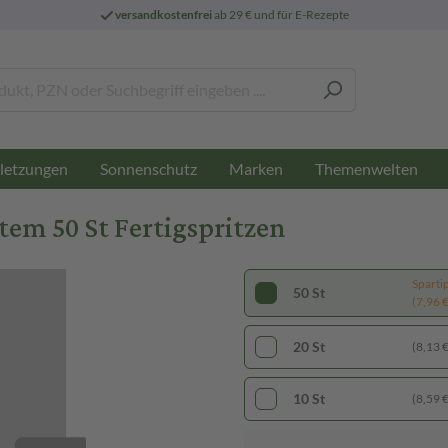
versandkostenfrei
ab 29 € und für E-Rezepte
letzungen
Sonnenschutz
Marken
Themenwelten
tem 50 St Fertigspritzen
Sparti
50 St
(7,96 € 
20 St
(8,13 € 
10 St
(8,59 € 