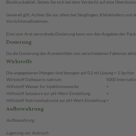
Blutdruckabfall. Setzen Sie sich bei dem Verdacht auf eine Überdosi
Generell gilt: Achten Sie vor allem bei Säuglingen, Kleinkindern un
Vorsichtsmaßnahmen.
Eine vom Arzt verordnete Dosierung kann von den Angaben der Packun
Dosierung
Da die Dosierung des Arzneimittels von verschiedenen Faktoren abhäng
Wirkstoffe
Die angegebenen Mengen sind bezogen auf 0,2 ml Lösung = 1 Spritze
Wirkstoff
Dalteparin natrium
5000 Internatio
Hilfsstoff
Wasser für Injektionszwecke
+
Hilfsstoff
Salzsäure zur pH-Wert-Einstellung
+
Hilfsstoff
Natriumhydroxid zur pH-Wert-Einstellung
+
Aufbewahrung
Aufbewahrung
Lagerung vor Anbruch