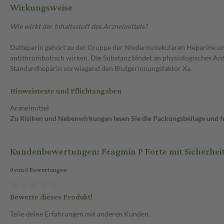
Wirkungsweise
Wie wirkt der Inhaltsstoff des Arzneimittels?
Dalteparin gehört zu der Gruppe der Niedermolekularen Heparine u
antithrombotisch wirken. Die Substanz bindet an physiologisches 
Standardheparin vorwiegend den Blutgerinnungsfaktor Xa.
Hinweistexte und Pflichtangaben
Arzneimittel
Zu Risiken und Nebenwirkungen lesen Sie die Packungsbeilage und fra
Kundenbewertungen: Fragmin P Forte mit Sicherheits
0 von 0 Bewertungen
Bewerte dieses Produkt!
Teile deine Erfahrungen mit anderen Kunden.