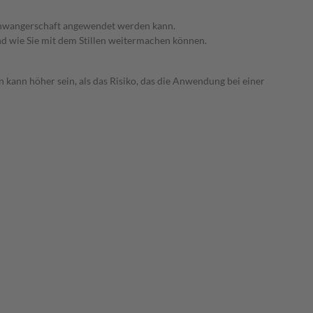
 Schwangerschaft angewendet werden kann.
nd wie Sie mit dem Stillen weitermachen können.
 kann höher sein, als das Risiko, das die Anwendung bei einer