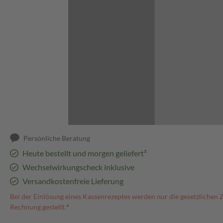
Abbildung kann abweichen
Persönliche Beratung
Heute bestellt und morgen geliefert³
Wechselwirkungscheck inklusive
Versandkostenfreie Lieferung
Bei der Einlösung eines Kassenrezeptes werden nur die gesetzlichen 
Rechnung gestellt.⁴