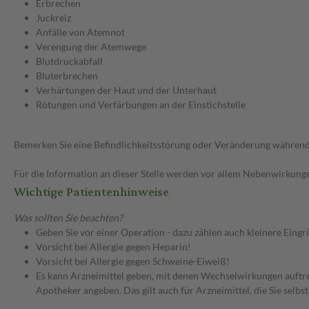
Erbrechen
Juckreiz
Anfälle von Atemnot
Verengung der Atemwege
Blutdruckabfall
Bluterbrechen
Verhärtungen der Haut und der Unterhaut
Rötungen und Verfärbungen an der Einstichstelle
Bemerken Sie eine Befindlichkeitsstörung oder Veränderung während 
Für die Information an dieser Stelle werden vor allem Nebenwirkunge
Wichtige Patientenhinweise
Was sollten Sie beachten?
Geben Sie vor einer Operation - dazu zählen auch kleinere Eingr
Vorsicht bei Allergie gegen Heparin!
Vorsicht bei Allergie gegen Schweine-Eiweiß!
Es kann Arzneimittel geben, mit denen Wechselwirkungen auftret
Apotheker angeben. Das gilt auch für Arzneimittel, die Sie selb