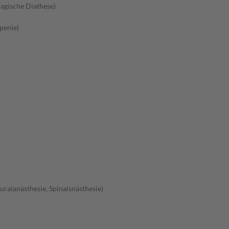
agische Diathese)
penie)
ralanästhesie, Spinalsnästhesie)