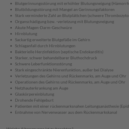
Blutgerinnungsstörung mit erhöhter Blutungsneigung (Hämorrh
Blutbildungsstörung mit Mangel an Gerinnungsfaktoren
Stark verminderte Zahl an Blutplättchen (schwere Thrombozyto
Organschädigung bzw. -verletzung mit Blutungsneigung
Akute Magen-Darm-Geschwüre
Hirnblutung
Sackartig erweiterte Blutgefäße im Gehirn
Schlaganfall durch Hirnblutungen
Bakterielle Herzinfektion (septische Endokarditis)
Starker, schwer behandelbarer Bluthochdruck
Schwere Leberfunktionsstörung
Stark eingeschränkte Nierenfunktion, außer bei Dialyse
Verletzungen des Gehirns und Rückenmarks, am Auge und Ohr
Operationen des Gehirns und Rückenmarks, am Auge und Ohr
Netzhauterkrankung am Auge
Glaskörpereinblutung
Drohende Fehlgeburt
Patienten mit einer rückenmarksnahen Leitungsanästhesie (Epidu
Entnahme von Nervenwasser aus dem Rückenmarkskanal
Welche Altersgruppe ist zu beachten?