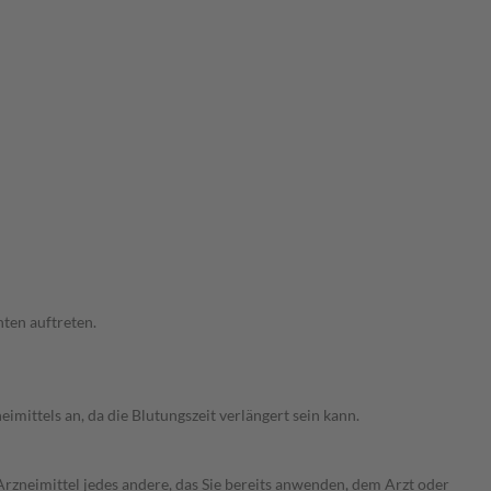
ten auftreten.
mittels an, da die Blutungszeit verlängert sein kann.
rzneimittel jedes andere, das Sie bereits anwenden, dem Arzt oder