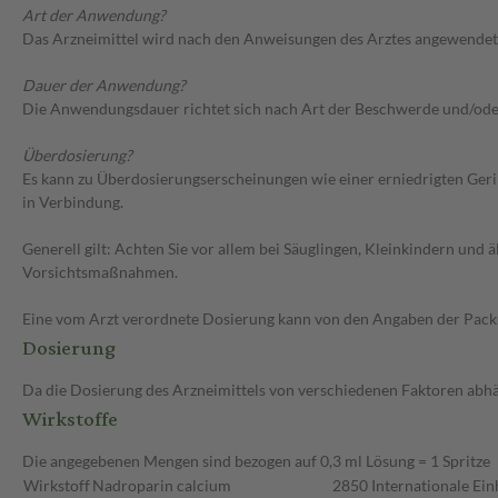
Art der Anwendung?
Das Arzneimittel wird nach den Anweisungen des Arztes angewendet
Dauer der Anwendung?
Die Anwendungsdauer richtet sich nach Art der Beschwerde und/ode
Überdosierung?
Es kann zu Überdosierungserscheinungen wie einer erniedrigten Ger
in Verbindung.
Generell gilt: Achten Sie vor allem bei Säuglingen, Kleinkindern un
Vorsichtsmaßnahmen.
Eine vom Arzt verordnete Dosierung kann von den Angaben der Packun
Dosierung
Da die Dosierung des Arzneimittels von verschiedenen Faktoren abhäng
Wirkstoffe
Die angegebenen Mengen sind bezogen auf 0,3 ml Lösung = 1 Spritze
Wirkstoff
Nadroparin calcium
2850 Internationale Ein