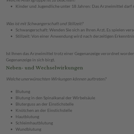
Kinder und Jugendliche unter 18 Jahren: Das Arzneimittel darf
Was ist mit Schwangerschaft und Stillzeit?
Schwangerschaft: Wenden Sie sich an Ihren Arzt. Es spielen ve
Stillzeit: Von einer Anwendung wird nach derzeitigen Erkenntniss
Ist Ihnen das Arzneimittel trotz einer Gegenanzeige verordnet worden
Gegenanzeige in sich birgt.
Neben- und Wechselwirkungen
Welche unerwünschten Wirkungen können auftreten?
Blutung
Blutung in den Spinalkanal der Wirbelsäule
Bluterguss an der Einstichstelle
Knötchen an der Einstichstelle
Hautblutung
Schleimhautblutung
Wundblutung