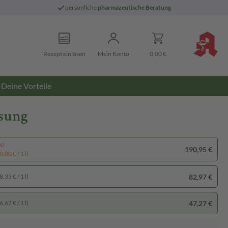
persönliche
pharmazeutische Beratung
Rezept einlösen
Mein Konto
0,00 €
Deine Vorteile
ösung
pp
190,95 €
,00 € / 1 l)
82,97 €
,33 € / 1 l)
47,27 €
,67 € / 1 l)