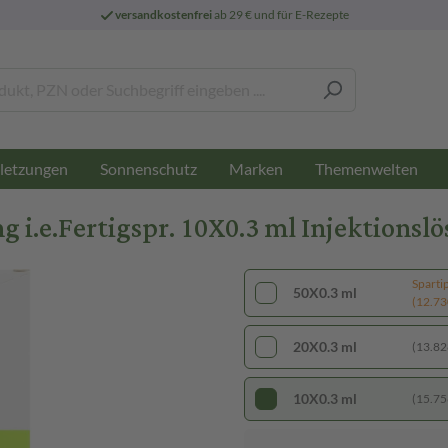
versandkostenfrei
ab 29 € und für E-Rezepte
letzungen
Sonnenschutz
Marken
Themenwelten
 i.e.Fertigspr. 10X0.3 ml Injektionsl
Sparti
50X0.3 ml
(12.730
20X0.3 ml
(13.828
10X0.3 ml
(15.756