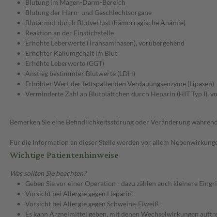
Blutung im Magen-Darm-Bereich
Blutung der Harn- und Geschlechtsorgane
Blutarmut durch Blutverlust (hämorragische Anämie)
Reaktion an der Einstichstelle
Erhöhte Leberwerte (Transaminasen), vorübergehend
Erhöhter Kaliumgehalt im Blut
Erhöhte Leberwerte (GGT)
Anstieg bestimmter Blutwerte (LDH)
Erhöhter Wert der fettspaltenden Verdauungsenzyme (Lipasen)
Verminderte Zahl an Blutplättchen durch Heparin (HIT Typ I), 
Bemerken Sie eine Befindlichkeitsstörung oder Veränderung während 
Für die Information an dieser Stelle werden vor allem Nebenwirkunge
Wichtige Patientenhinweise
Was sollten Sie beachten?
Geben Sie vor einer Operation - dazu zählen auch kleinere Eingr
Vorsicht bei Allergie gegen Heparin!
Vorsicht bei Allergie gegen Schweine-Eiweiß!
Es kann Arzneimittel geben, mit denen Wechselwirkungen auftret