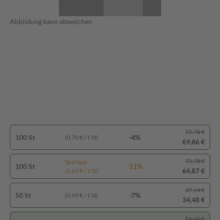
Abbildung kann abweichen
72,78 €
100 St
-4%
(0,70 € / 1 St)
69,86 €
72,78 €
Spartipp
100 St
-11%
64,87 €
(0,65 € / 1 St)
37,14 €
50 St
-7%
(0,69 € / 1 St)
34,48 €
51,09 €