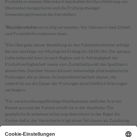
Produkte in deinem Warenkorb beinhaltet die Durchführung von
Wechselwirkungschecks und die Prüfung etwaiger
Anwendungshinweise des Herstellers.
2
Biozidprodukte
vorsichtig verwenden. Vor Gebrauch stets Etikett
und Produktinformationen lesen.
3
Die Übergabe deiner Bestellung an den Paketdienstleister erfolgt
bei uns werktags von Montag bis Freitag bis 18:00 Uhr. Der genaue
Lieferzeitpunkt kann je nach Region und in Abhängigkeit der
Produktverfügbarkeit sowie vom Zustellzeitpunkt des Spediteurs
abweichen. Darüber hinaus können notwendige pharmazeutische
Prüfungen, die zu deiner Arzneimittelsicherheit dienen, die
Lieferfrist um die Dauer der Prüfungen einschließlich Klärungen
verlängern.
4
Für verschreibungspflichtige Medikamente stellt der Arzt ein
Rezept aus und der Patient erhält sie in der Apotheke. Die
gesetzliche Krankenversicherung übernimmt in der Regel die
Kosten dafür, der Versicherte trägt einen Teil davon als Zuzahlung
mit.
Grundsätzlich leisten Mitglieder Zuzahlungen in Höhe von zehn