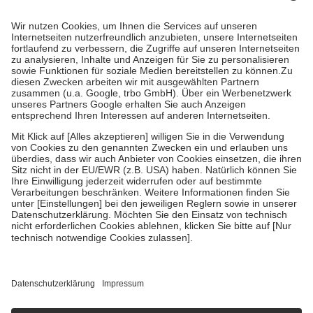
Prozent des Abgabepreises,
mindestens
jedoch
fünf Euro
und
höchstens zehn Euro.
Es sind jedoch nie mehr als die tatsächlichen
Kosten der Leistung zu entrichten.
Diese Regeln gelten grundsätzlich auch für Online-Apotheken.
Bei Heilmitteln und häuslicher Krankenpflege beträgt die
Zuzahlung zehn Prozent der Kosten sowie zehn Euro je
Verordnung.
Um das Engagement der Versicherten für ihre eigene Gesundheit zu
stärken und die besondere Stellung der Familie zu unterstützen,
fallen
keine Zuzahlungen
an bei:
• Kindern und Jugendlichen bis zum vollendeten 18. Lebensjahr
mit Ausnahme der Fahrkosten
• Untersuchungen zur Vorsorge und Früherkennung, die von der
GKV getragen werden
• empfohlenen Schutzimpfungen
• Harn- und Blutteststreifen
Wir nutzen Trusted Shops als unabhängigen Dienstleister für die
Einholung von Bewertungen. Trusted Shops hat Maßnahmen
getroffen, um sicherzustellen, dass es sich um echte Bewertungen
handelt. Mehr Informationen findest du hier:
https://help.etrusted.com/hc/de/articles/4419944605341