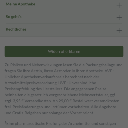
Meine Apotheke
So geht's
Rechtliches
Widerruf erklären
Zu Risiken und Nebenwirkungen lesen Sie die Packungsbeilage und
fragen Sie Ihre Ärztin, Ihren Arzt oder in Ihrer Apotheke. AVP:
Üblicher Apothekenverkaufspreis berechnet nach der
Arzneimittelpreisverordnung. UVP: Unverbindliche
Preisempfehlung des Herstellers. Die angegebenen Preise
beinhalten die gesetzlich vorgeschriebene Mehrwertsteuer, ggf.
zzgl. 3,95 € Versandkosten. Ab 29,00 € Bestell­wert versand­kosten­
frei. Preisänderungen und Irrtümer vorbehalten. Alle Angebote
und Gratis-Beigaben nur solange der Vorrat reicht.
1
Eine pharmazeutische Prüfung der Arzneimittel und sonstigen