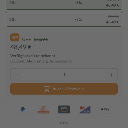
1 St
-5%
48,49 €
51,09 €
1 St
-5%
48,49 €
-5%
UVP:
51,09 €
48,49 €
Verfügbarkeit unbekannt
Preise inkl. MwSt. ggf. zzgl. Versandkosten
In den Warenkorb