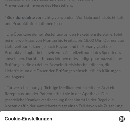
Anwendungshinweise des Herstellers.
2
Biozidprodukte
vorsichtig verwenden. Vor Gebrauch stets Etikett
und Produktinformationen lesen.
3
Die Übergabe deiner Bestellung an den Paketdienstleister erfolgt
bei uns werktags von Montag bis Freitag bis 18:00 Uhr. Der genaue
Lieferzeitpunkt kann je nach Region und in Abhängigkeit der
Produktverfügbarkeit sowie vom Zustellzeitpunkt des Spediteurs
abweichen. Darüber hinaus können notwendige pharmazeutische
Prüfungen, die zu deiner Arzneimittelsicherheit dienen, die
Lieferfrist um die Dauer der Prüfungen einschließlich Klärungen
verlängern.
4
Für verschreibungspflichtige Medikamente stellt der Arzt ein
Rezept aus und der Patient erhält sie in der Apotheke. Die
gesetzliche Krankenversicherung übernimmt in der Regel die
Kosten dafür, der Versicherte trägt einen Teil davon als Zuzahlung
mit.
Grundsätzlich leisten Mitglieder Zuzahlungen in Höhe von zehn
Prozent des Abgabepreises,
mindestens
jedoch
fünf Euro
und