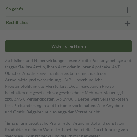
So geht's
Rechtliches
Widerruf erklären
Zu Risiken und Nebenwirkungen lesen Sie die Packungsbeilage und
fragen Sie Ihre Ärztin, Ihren Arzt oder in Ihrer Apotheke. AVP:
Üblicher Apothekenverkaufspreis berechnet nach der
Arzneimittelpreisverordnung. UVP: Unverbindliche
Preisempfehlung des Herstellers. Die angegebenen Preise
beinhalten die gesetzlich vorgeschriebene Mehrwertsteuer, ggf.
zzgl. 3,95 € Versandkosten. Ab 29,00 € Bestell­wert versand­kosten­
frei. Preisänderungen und Irrtümer vorbehalten. Alle Angebote
und Gratis-Beigaben nur solange der Vorrat reicht.
1
Eine pharmazeutische Prüfung der Arzneimittel und sonstigen
Produkte in deinem Warenkorb beinhaltet die Durchführung von
Wechselwirkungschecks und die Prüfung etwaiger