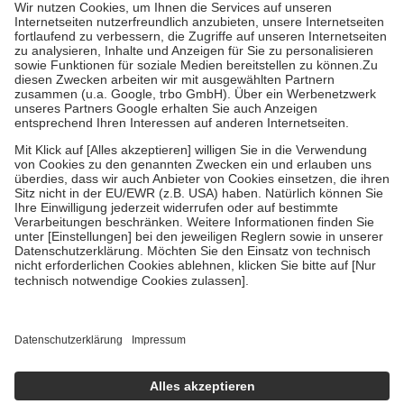
höchstens zehn Euro.
Es sind jedoch nie mehr als die tatsächlichen
Kosten der Leistung zu entrichten.
Diese Regeln gelten grundsätzlich auch für Online-Apotheken.
Bei Heilmitteln und häuslicher Krankenpflege beträgt die
Zuzahlung zehn Prozent der Kosten sowie zehn Euro je
Verordnung.
Um das Engagement der Versicherten für ihre eigene Gesundheit zu
stärken und die besondere Stellung der Familie zu unterstützen,
fallen
keine Zuzahlungen
an bei:
• Kindern und Jugendlichen bis zum vollendeten 18. Lebensjahr
mit Ausnahme der Fahrkosten
• Untersuchungen zur Vorsorge und Früherkennung, die von der
GKV getragen werden
• empfohlenen Schutzimpfungen
• Harn- und Blutteststreifen
Wir nutzen Trusted Shops als unabhängigen Dienstleister für die
Einholung von Bewertungen. Trusted Shops hat Maßnahmen
getroffen, um sicherzustellen, dass es sich um echte Bewertungen
handelt. Mehr Informationen findest du hier:
https://help.etrusted.com/hc/de/articles/4419944605341