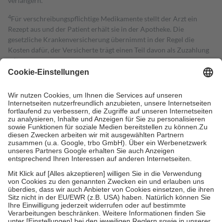
verlängern.
4
Für verschreibungspflichtige Medikamente stellt der Arzt ein
Rezept aus und der Patient erhält sie in der Apotheke. Die
gesetzliche Krankenversicherung übernimmt in der Regel die
Kosten dafür, der Versicherte trägt einen Teil davon als Zuzahlung
mit.
Grundsätzlich leisten Mitglieder Zuzahlungen in Höhe von zehn
Prozent des Abgabepreises,
mindestens
jedoch
fünf Euro
und
höchstens zehn Euro.
Es sind jedoch nie mehr als die tatsächlichen
Kosten der Leistung zu entrichten.
Diese Regeln gelten grundsätzlich auch für Online-Apotheken.
Bei Heilmitteln und häuslicher Krankenpflege beträgt die
Zuzahlung zehn Prozent der Kosten sowie zehn Euro je
Verordnung.
Um das Engagement der Versicherten für ihre eigene Gesundheit zu
stärken und die besondere Stellung der Familie zu unterstützen,
fallen
keine Zuzahlungen
an bei:
• Kindern und Jugendlichen bis zum vollendeten 18. Lebensjahr
mit Ausnahme der Fahrkosten
• Untersuchungen zur Vorsorge und Früherkennung, die von der
GKV getragen werden