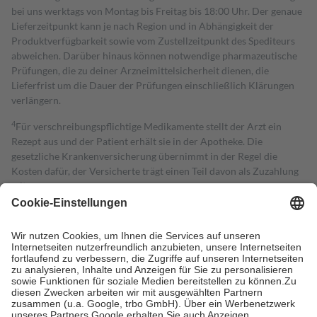
bei uns werktags von Montag bis Freitag bis 18:00 Uhr. Der genaue
Lieferzeitpunkt kann je nach Region und in Abhängigkeit der
Produktverfügbarkeit sowie vom Zustellzeitpunkt des Spediteurs
abweichen. Darüber hinaus können notwendige pharmazeutische
Prüfungen, die zu deiner Arzneimittelsicherheit dienen, die
Lieferfrist um die Dauer der Prüfungen einschließlich Klärungen
verlängern.
4
Für verschreibungspflichtige Medikamente stellt der Arzt ein
Rezept aus und der Patient erhält sie in der Apotheke. Die
gesetzliche Krankenversicherung übernimmt in der Regel die
Kosten dafür, der Versicherte trägt einen Teil davon als Zuzahlung
mit.
Grundsätzlich leisten Mitglieder Zuzahlungen in Höhe von zehn
Prozent des Abgabepreises,
mindestens
jedoch
fünf Euro
und
höchstens zehn Euro.
Es sind jedoch nie mehr als die tatsächlichen
Kosten der Leistung zu entrichten.
Diese Regeln gelten grundsätzlich auch für Online-Apotheken.
Bei Heilmitteln und häuslicher Krankenpflege beträgt die
Zuzahlung zehn Prozent der Kosten sowie zehn Euro je
Verordnung.