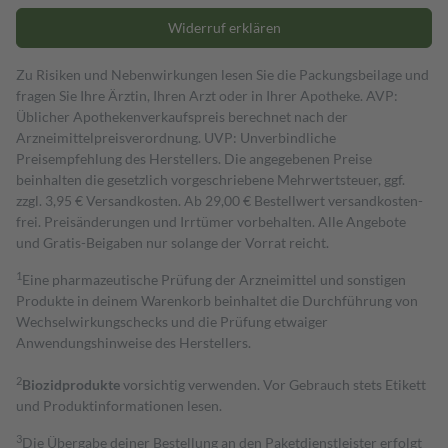
Widerruf erklären
Zu Risiken und Nebenwirkungen lesen Sie die Packungsbeilage und
fragen Sie Ihre Ärztin, Ihren Arzt oder in Ihrer Apotheke. AVP:
Üblicher Apothekenverkaufspreis berechnet nach der
Arzneimittelpreisverordnung. UVP: Unverbindliche
Preisempfehlung des Herstellers. Die angegebenen Preise
beinhalten die gesetzlich vorgeschriebene Mehrwertsteuer, ggf.
zzgl. 3,95 € Versandkosten. Ab 29,00 € Bestell­wert versand­kosten­
frei. Preisänderungen und Irrtümer vorbehalten. Alle Angebote
und Gratis-Beigaben nur solange der Vorrat reicht.
1
Eine pharmazeutische Prüfung der Arzneimittel und sonstigen
Produkte in deinem Warenkorb beinhaltet die Durchführung von
Wechselwirkungschecks und die Prüfung etwaiger
Anwendungshinweise des Herstellers.
2
Biozidprodukte
vorsichtig verwenden. Vor Gebrauch stets Etikett
und Produktinformationen lesen.
3
Die Übergabe deiner Bestellung an den Paketdienstleister erfolgt