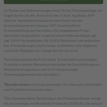
Zu Risiken und Nebenwirkungen lesen Sie die Packungsbeilage und
fragen Sie Ihre Ärztin, Ihren Arzt oder in Ihrer Apotheke. AVP:
Üblicher Apothekenverkaufspreis berechnet nach der
Arzneimittelpreisverordnung. UVP: Unverbindliche
Preisempfehlung des Herstellers. Die angegebenen Preise
beinhalten die gesetzlich vorgeschriebene Mehrwertsteuer, ggf.
zzgl. 3,95 € Versandkosten. Ab 29,00 € Bestell­wert versand­kosten­
frei. Preisänderungen und Irrtümer vorbehalten. Alle Angebote
und Gratis-Beigaben nur solange der Vorrat reicht.
1
Eine pharmazeutische Prüfung der Arzneimittel und sonstigen
Produkte in deinem Warenkorb beinhaltet die Durchführung von
Wechselwirkungschecks und die Prüfung etwaiger
Anwendungshinweise des Herstellers.
2
Biozidprodukte
vorsichtig verwenden. Vor Gebrauch stets Etikett
und Produktinformationen lesen.
3
Die Übergabe deiner Bestellung an den Paketdienstleister erfolgt
bei uns werktags von Montag bis Freitag bis 18:00 Uhr. Der genaue