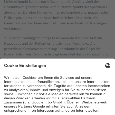
Lieferzeitpunkt kann je nach Region und in Abhängigkeit der
Produktverfügbarkeit sowie vom Zustellzeitpunkt des Spediteurs
abweichen. Darüber hinaus können notwendige pharmazeutische
Prüfungen, die zu deiner Arzneimittelsicherheit dienen, die
Lieferfrist um die Dauer der Prüfungen einschließlich Klärungen
verlängern.
4
Für verschreibungspflichtige Medikamente stellt der Arzt ein
Rezept aus und der Patient erhält sie in der Apotheke. Die
gesetzliche Krankenversicherung übernimmt in der Regel die
Kosten dafür, der Versicherte trägt einen Teil davon als Zuzahlung
mit.
Grundsätzlich leisten Mitglieder Zuzahlungen in Höhe von zehn
Prozent des Abgabepreises,
mindestens
jedoch
fünf Euro
und
höchstens zehn Euro.
Es sind jedoch nie mehr als die tatsächlichen
Kosten der Leistung zu entrichten.
Diese Regeln gelten grundsätzlich auch für Online-Apotheken.
Bei Heilmitteln und häuslicher Krankenpflege beträgt die
Zuzahlung zehn Prozent der Kosten sowie zehn Euro je
Verordnung.
Um das Engagement der Versicherten für ihre eigene Gesundheit zu
stärken und die besondere Stellung der Familie zu unterstützen,