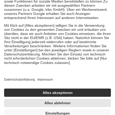
Zuzahlung zehn Prozent der Kosten sowie zehn Euro je
Verordnung.
Um das Engagement der Versicherten für ihre eigene Gesundheit zu
stärken und die besondere Stellung der Familie zu unterstützen,
fallen
keine Zuzahlungen
an bei:
• Kindern und Jugendlichen bis zum vollendeten 18. Lebensjahr
mit Ausnahme der Fahrkosten
• Untersuchungen zur Vorsorge und Früherkennung, die von der
GKV getragen werden
• empfohlenen Schutzimpfungen
• Harn- und Blutteststreifen
Wir nutzen Trusted Shops als unabhängigen Dienstleister für die
Einholung von Bewertungen. Trusted Shops hat Maßnahmen
getroffen, um sicherzustellen, dass es sich um echte Bewertungen
handelt. Mehr Informationen findest du hier:
https://help.etrusted.com/hc/de/articles/4419944605341
Einige Bilder und Inhalte wurden unter Zuhilfenahme künstlicher
Intelligenz erstellt.