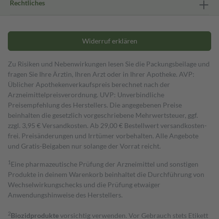
Rechtliches
Widerruf erklären
Zu Risiken und Nebenwirkungen lesen Sie die Packungsbeilage und
fragen Sie Ihre Ärztin, Ihren Arzt oder in Ihrer Apotheke. AVP:
Üblicher Apothekenverkaufspreis berechnet nach der
Arzneimittelpreisverordnung. UVP: Unverbindliche
Preisempfehlung des Herstellers. Die angegebenen Preise
beinhalten die gesetzlich vorgeschriebene Mehrwertsteuer, ggf.
zzgl. 3,95 € Versandkosten. Ab 29,00 € Bestell­wert versand­kosten­
frei. Preisänderungen und Irrtümer vorbehalten. Alle Angebote
und Gratis-Beigaben nur solange der Vorrat reicht.
1
Eine pharmazeutische Prüfung der Arzneimittel und sonstigen
Produkte in deinem Warenkorb beinhaltet die Durchführung von
Wechselwirkungschecks und die Prüfung etwaiger
Anwendungshinweise des Herstellers.
2
Biozidprodukte
vorsichtig verwenden. Vor Gebrauch stets Etikett