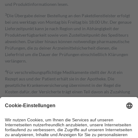
und Produktinformationen lesen.
3
Die Übergabe deiner Bestellung an den Paketdienstleister erfolgt
bei uns werktags von Montag bis Freitag bis 18:00 Uhr. Der genaue
Lieferzeitpunkt kann je nach Region und in Abhängigkeit der
Produktverfügbarkeit sowie vom Zustellzeitpunkt des Spediteurs
abweichen. Darüber hinaus können notwendige pharmazeutische
Prüfungen, die zu deiner Arzneimittelsicherheit dienen, die
Lieferfrist um die Dauer der Prüfungen einschließlich Klärungen
verlängern.
4
Für verschreibungspflichtige Medikamente stellt der Arzt ein
Rezept aus und der Patient erhält sie in der Apotheke. Die
gesetzliche Krankenversicherung übernimmt in der Regel die
Kosten dafür, der Versicherte trägt einen Teil davon als Zuzahlung
mit.
Grundsätzlich leisten Mitglieder Zuzahlungen in Höhe von zehn
Prozent des Abgabepreises,
mindestens
jedoch
fünf Euro
und
höchstens zehn Euro.
Es sind jedoch nie mehr als die tatsächlichen
Kosten der Leistung zu entrichten.
Diese Regeln gelten grundsätzlich auch für Online-Apotheken.
Bei Heilmitteln und häuslicher Krankenpflege beträgt die