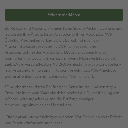
Widerruf erklären
Zu Risiken und Nebenwirkungen lesen Sie die Packungsbeilage und
fragen Sie Ihre Ärztin, Ihren Arzt oder in Ihrer Apotheke. AVP:
Üblicher Apothekenverkaufspreis berechnet nach der
Arzneimittelpreisverordnung. UVP: Unverbindliche
Preisempfehlung des Herstellers. Die angegebenen Preise
beinhalten die gesetzlich vorgeschriebene Mehrwertsteuer, ggf.
zzgl. 3,95 € Versandkosten. Ab 29,00 € Bestell­wert versand­kosten­
frei. Preisänderungen und Irrtümer vorbehalten. Alle Angebote
und Gratis-Beigaben nur solange der Vorrat reicht.
1
Eine pharmazeutische Prüfung der Arzneimittel und sonstigen
Produkte in deinem Warenkorb beinhaltet die Durchführung von
Wechselwirkungschecks und die Prüfung etwaiger
Anwendungshinweise des Herstellers.
2
Biozidprodukte
vorsichtig verwenden. Vor Gebrauch stets Etikett
und Produktinformationen lesen.