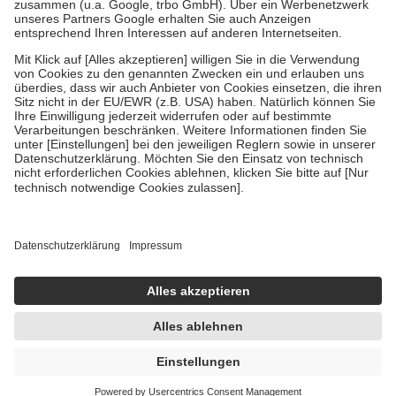
Verordnung.
Um das Engagement der Versicherten für ihre eigene Gesundheit zu
stärken und die besondere Stellung der Familie zu unterstützen,
fallen
keine Zuzahlungen
an bei:
• Kindern und Jugendlichen bis zum vollendeten 18. Lebensjahr
mit Ausnahme der Fahrkosten
• Untersuchungen zur Vorsorge und Früherkennung, die von der
GKV getragen werden
• empfohlenen Schutzimpfungen
• Harn- und Blutteststreifen
Wir nutzen Trusted Shops als unabhängigen Dienstleister für die
Einholung von Bewertungen. Trusted Shops hat Maßnahmen
getroffen, um sicherzustellen, dass es sich um echte Bewertungen
handelt. Mehr Informationen findest du hier:
https://help.etrusted.com/hc/de/articles/4419944605341
Einige Bilder und Inhalte wurden unter Zuhilfenahme künstlicher
Intelligenz erstellt.