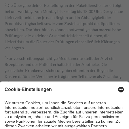
3
Die Übergabe deiner Bestellung an den Paketdienstleister erfolgt
bei uns werktags von Montag bis Freitag bis 18:00 Uhr. Der genaue
Lieferzeitpunkt kann je nach Region und in Abhängigkeit der
Produktverfügbarkeit sowie vom Zustellzeitpunkt des Spediteurs
abweichen. Darüber hinaus können notwendige pharmazeutische
Prüfungen, die zu deiner Arzneimittelsicherheit dienen, die
Lieferfrist um die Dauer der Prüfungen einschließlich Klärungen
verlängern.
4
Für verschreibungspflichtige Medikamente stellt der Arzt ein
Rezept aus und der Patient erhält sie in der Apotheke. Die
gesetzliche Krankenversicherung übernimmt in der Regel die
Kosten dafür, der Versicherte trägt einen Teil davon als Zuzahlung
mit.
Grundsätzlich leisten Mitglieder Zuzahlungen in Höhe von zehn
Prozent des Abgabepreises,
mindestens
jedoch
fünf Euro
und
höchstens zehn Euro.
Es sind jedoch nie mehr als die tatsächlichen
Kosten der Leistung zu entrichten.
Diese Regeln gelten grundsätzlich auch für Online-Apotheken.
Bei Heilmitteln und häuslicher Krankenpflege beträgt die
Zuzahlung zehn Prozent der Kosten sowie zehn Euro je