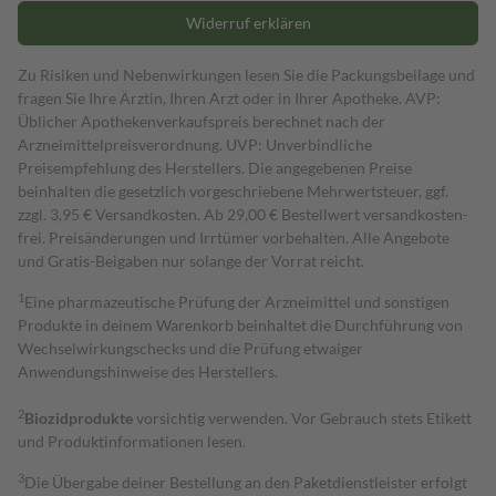
Widerruf erklären
Zu Risiken und Nebenwirkungen lesen Sie die Packungsbeilage und
fragen Sie Ihre Ärztin, Ihren Arzt oder in Ihrer Apotheke. AVP:
Üblicher Apothekenverkaufspreis berechnet nach der
Arzneimittelpreisverordnung. UVP: Unverbindliche
Preisempfehlung des Herstellers. Die angegebenen Preise
beinhalten die gesetzlich vorgeschriebene Mehrwertsteuer, ggf.
zzgl. 3,95 € Versandkosten. Ab 29,00 € Bestell­wert versand­kosten­
frei. Preisänderungen und Irrtümer vorbehalten. Alle Angebote
und Gratis-Beigaben nur solange der Vorrat reicht.
1
Eine pharmazeutische Prüfung der Arzneimittel und sonstigen
Produkte in deinem Warenkorb beinhaltet die Durchführung von
Wechselwirkungschecks und die Prüfung etwaiger
Anwendungshinweise des Herstellers.
2
Biozidprodukte
vorsichtig verwenden. Vor Gebrauch stets Etikett
und Produktinformationen lesen.
3
Die Übergabe deiner Bestellung an den Paketdienstleister erfolgt