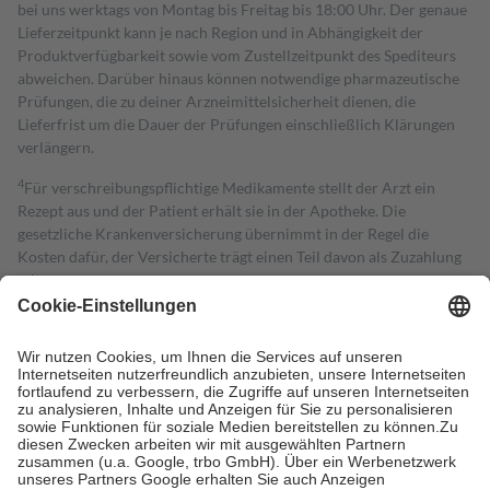
bei uns werktags von Montag bis Freitag bis 18:00 Uhr. Der genaue
Lieferzeitpunkt kann je nach Region und in Abhängigkeit der
Produktverfügbarkeit sowie vom Zustellzeitpunkt des Spediteurs
abweichen. Darüber hinaus können notwendige pharmazeutische
Prüfungen, die zu deiner Arzneimittelsicherheit dienen, die
Lieferfrist um die Dauer der Prüfungen einschließlich Klärungen
verlängern.
4
Für verschreibungspflichtige Medikamente stellt der Arzt ein
Rezept aus und der Patient erhält sie in der Apotheke. Die
gesetzliche Krankenversicherung übernimmt in der Regel die
Kosten dafür, der Versicherte trägt einen Teil davon als Zuzahlung
mit.
Grundsätzlich leisten Mitglieder Zuzahlungen in Höhe von zehn
Prozent des Abgabepreises,
mindestens
jedoch
fünf Euro
und
höchstens zehn Euro.
Es sind jedoch nie mehr als die tatsächlichen
Kosten der Leistung zu entrichten.
Diese Regeln gelten grundsätzlich auch für Online-Apotheken.
Bei Heilmitteln und häuslicher Krankenpflege beträgt die
Zuzahlung zehn Prozent der Kosten sowie zehn Euro je
Verordnung.
Um das Engagement der Versicherten für ihre eigene Gesundheit zu