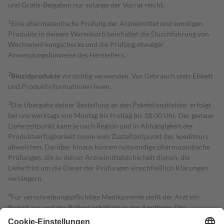
und Gratis-Beigaben nur solange der Vorrat reicht.
1
Eine pharmazeutische Prüfung der Arzneimittel und sonstigen
Produkte in deinem Warenkorb beinhaltet die Durchführung von
Wechselwirkungschecks und die Prüfung etwaiger
Anwendungshinweise des Herstellers.
2
Biozidprodukte
vorsichtig verwenden. Vor Gebrauch stets Etikett
und Produktinformationen lesen.
3
Die Übergabe deiner Bestellung an den Paketdienstleister erfolgt
bei uns werktags von Montag bis Freitag bis 18:00 Uhr. Der genaue
Lieferzeitpunkt kann je nach Region und in Abhängigkeit der
Produktverfügbarkeit sowie vom Zustellzeitpunkt des Spediteurs
abweichen. Darüber hinaus können notwendige pharmazeutische
Prüfungen, die zu deiner Arzneimittelsicherheit dienen, die
Lieferfrist um die Dauer der Prüfungen einschließlich Klärungen
verlängern.
4
Für verschreibungspflichtige Medikamente stellt der Arzt ein
Rezept aus und der Patient erhält sie in der Apotheke. Die
gesetzliche Krankenversicherung übernimmt in der Regel die