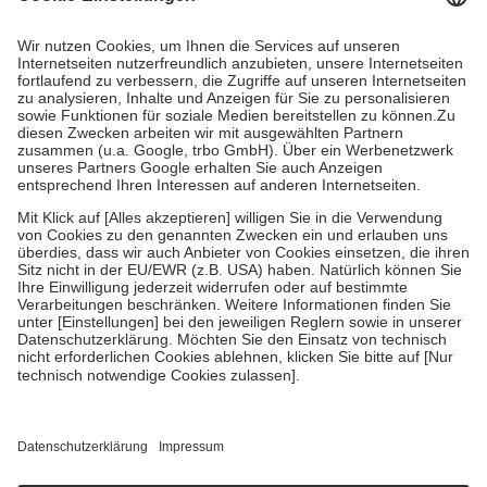
Kosten dafür, der Versicherte trägt einen Teil davon als Zuzahlung
mit.
Grundsätzlich leisten Mitglieder Zuzahlungen in Höhe von zehn
Prozent des Abgabepreises,
mindestens
jedoch
fünf Euro
und
höchstens zehn Euro.
Es sind jedoch nie mehr als die tatsächlichen
Kosten der Leistung zu entrichten.
Diese Regeln gelten grundsätzlich auch für Online-Apotheken.
Bei Heilmitteln und häuslicher Krankenpflege beträgt die
Zuzahlung zehn Prozent der Kosten sowie zehn Euro je
Verordnung.
Um das Engagement der Versicherten für ihre eigene Gesundheit zu
stärken und die besondere Stellung der Familie zu unterstützen,
fallen
keine Zuzahlungen
an bei:
• Kindern und Jugendlichen bis zum vollendeten 18. Lebensjahr
mit Ausnahme der Fahrkosten
• Untersuchungen zur Vorsorge und Früherkennung, die von der
GKV getragen werden
• empfohlenen Schutzimpfungen
• Harn- und Blutteststreifen
Wir nutzen Trusted Shops als unabhängigen Dienstleister für die
Einholung von Bewertungen. Trusted Shops hat Maßnahmen