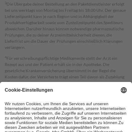
3
Die Übergabe deiner Bestellung an den Paketdienstleister erfolgt
bei uns werktags von Montag bis Freitag bis 18:00 Uhr. Der genaue
Lieferzeitpunkt kann je nach Region und in Abhängigkeit der
Produktverfügbarkeit sowie vom Zustellzeitpunkt des Spediteurs
abweichen. Darüber hinaus können notwendige pharmazeutische
Prüfungen, die zu deiner Arzneimittelsicherheit dienen, die
Lieferfrist um die Dauer der Prüfungen einschließlich Klärungen
verlängern.
4
Für verschreibungspflichtige Medikamente stellt der Arzt ein
Rezept aus und der Patient erhält sie in der Apotheke. Die
gesetzliche Krankenversicherung übernimmt in der Regel die
Kosten dafür, der Versicherte trägt einen Teil davon als Zuzahlung
mit.
Grundsätzlich leisten Mitglieder Zuzahlungen in Höhe von zehn
Prozent des Abgabepreises,
mindestens
jedoch
fünf Euro
und
höchstens zehn Euro.
Es sind jedoch nie mehr als die tatsächlichen
Kosten der Leistung zu entrichten.
Diese Regeln gelten grundsätzlich auch für Online-Apotheken.
Bei Heilmitteln und häuslicher Krankenpflege beträgt die
Zuzahlung zehn Prozent der Kosten sowie zehn Euro je