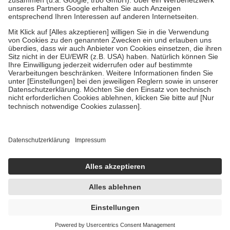
Verordnung.
Um das Engagement der Versicherten für ihre eigene Gesundheit zu
stärken und die besondere Stellung der Familie zu unterstützen,
fallen
keine Zuzahlungen
an bei:
• Kindern und Jugendlichen bis zum vollendeten 18. Lebensjahr
mit Ausnahme der Fahrkosten
• Untersuchungen zur Vorsorge und Früherkennung, die von der
GKV getragen werden
• empfohlenen Schutzimpfungen
• Harn- und Blutteststreifen
Wir nutzen Trusted Shops als unabhängigen Dienstleister für die
Einholung von Bewertungen. Trusted Shops hat Maßnahmen
getroffen, um sicherzustellen, dass es sich um echte Bewertungen
handelt. Mehr Informationen findest du hier:
https://help.etrusted.com/hc/de/articles/4419944605341
Einige Bilder und Inhalte wurden unter Zuhilfenahme künstlicher
Intelligenz erstellt.