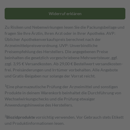
Widerruf erklären
Zu Risiken und Nebenwirkungen lesen Sie die Packungsbeilage und
fragen Sie Ihre Ärztin, Ihren Arzt oder in Ihrer Apotheke. AVP:
Üblicher Apothekenverkaufspreis berechnet nach der
Arzneimittelpreisverordnung. UVP: Unverbindliche
Preisempfehlung des Herstellers. Die angegebenen Preise
beinhalten die gesetzlich vorgeschriebene Mehrwertsteuer, ggf.
zzgl. 3,95 € Versandkosten. Ab 29,00 € Bestell­wert versand­kosten­
frei. Preisänderungen und Irrtümer vorbehalten. Alle Angebote
und Gratis-Beigaben nur solange der Vorrat reicht.
1
Eine pharmazeutische Prüfung der Arzneimittel und sonstigen
Produkte in deinem Warenkorb beinhaltet die Durchführung von
Wechselwirkungschecks und die Prüfung etwaiger
Anwendungshinweise des Herstellers.
2
Biozidprodukte
vorsichtig verwenden. Vor Gebrauch stets Etikett
und Produktinformationen lesen.