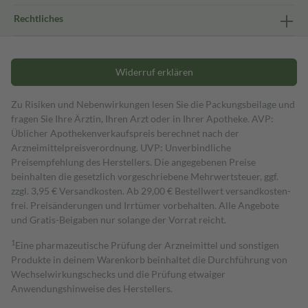
Rechtliches
Widerruf erklären
Zu Risiken und Nebenwirkungen lesen Sie die Packungsbeilage und
fragen Sie Ihre Ärztin, Ihren Arzt oder in Ihrer Apotheke. AVP:
Üblicher Apothekenverkaufspreis berechnet nach der
Arzneimittelpreisverordnung. UVP: Unverbindliche
Preisempfehlung des Herstellers. Die angegebenen Preise
beinhalten die gesetzlich vorgeschriebene Mehrwertsteuer, ggf.
zzgl. 3,95 € Versandkosten. Ab 29,00 € Bestell­wert versand­kosten­
frei. Preisänderungen und Irrtümer vorbehalten. Alle Angebote
und Gratis-Beigaben nur solange der Vorrat reicht.
1
Eine pharmazeutische Prüfung der Arzneimittel und sonstigen
Produkte in deinem Warenkorb beinhaltet die Durchführung von
Wechselwirkungschecks und die Prüfung etwaiger
Anwendungshinweise des Herstellers.