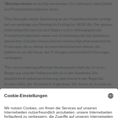
2
Biozidprodukte
vorsichtig verwenden. Vor Gebrauch stets Etikett
und Produktinformationen lesen.
3
Die Übergabe deiner Bestellung an den Paketdienstleister erfolgt
bei uns werktags von Montag bis Freitag bis 18:00 Uhr. Der genaue
Lieferzeitpunkt kann je nach Region und in Abhängigkeit der
Produktverfügbarkeit sowie vom Zustellzeitpunkt des Spediteurs
abweichen. Darüber hinaus können notwendige pharmazeutische
Prüfungen, die zu deiner Arzneimittelsicherheit dienen, die
Lieferfrist um die Dauer der Prüfungen einschließlich Klärungen
verlängern.
4
Für verschreibungspflichtige Medikamente stellt der Arzt ein
Rezept aus und der Patient erhält sie in der Apotheke. Die
gesetzliche Krankenversicherung übernimmt in der Regel die
Kosten dafür, der Versicherte trägt einen Teil davon als Zuzahlung
mit.
Grundsätzlich leisten Mitglieder Zuzahlungen in Höhe von zehn
Prozent des Abgabepreises,
mindestens
jedoch
fünf Euro
und
höchstens zehn Euro.
Es sind jedoch nie mehr als die tatsächlichen
Kosten der Leistung zu entrichten.
Diese Regeln gelten grundsätzlich auch für Online-Apotheken.