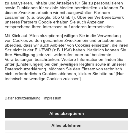
Bei Heilmitteln und häuslicher Krankenpflege beträgt die
Zuzahlung zehn Prozent der Kosten sowie zehn Euro je
Verordnung.
Um das Engagement der Versicherten für ihre eigene Gesundheit zu
stärken und die besondere Stellung der Familie zu unterstützen,
fallen
keine Zuzahlungen
an bei:
• Kindern und Jugendlichen bis zum vollendeten 18. Lebensjahr
mit Ausnahme der Fahrkosten
• Untersuchungen zur Vorsorge und Früherkennung, die von der
GKV getragen werden
• empfohlenen Schutzimpfungen
• Harn- und Blutteststreifen
Wir nutzen Trusted Shops als unabhängigen Dienstleister für die
Einholung von Bewertungen. Trusted Shops hat Maßnahmen
getroffen, um sicherzustellen, dass es sich um echte Bewertungen
handelt. Mehr Informationen findest du hier:
https://help.etrusted.com/hc/de/articles/4419944605341
Einige Bilder und Inhalte wurden unter Zuhilfenahme künstlicher
Intelligenz erstellt.