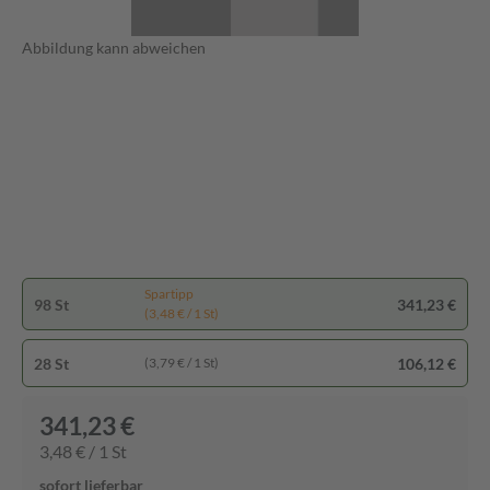
Abbildung kann abweichen
Spartipp
98 St
341,23 €
(3,48 € / 1 St)
28 St
106,12 €
(3,79 € / 1 St)
341,23 €
3,48 € / 1 St
sofort lieferbar