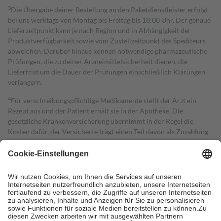
3
Die Übergabe deiner Bestellung an den Paketdienstleister erfolgt
bei uns werktags von Montag bis Freitag bis 18:00 Uhr. Der genaue
Lieferzeitpunkt kann je nach Region und in Abhängigkeit der
Produktverfügbarkeit sowie vom Zustellzeitpunkt des Spediteurs
abweichen. Darüber hinaus können notwendige pharmazeutische
Prüfungen, die zu deiner Arzneimittelsicherheit dienen, die
Lieferfrist um die Dauer der Prüfungen einschließlich Klärungen
verlängern.
4
Für verschreibungspflichtige Medikamente stellt der Arzt ein
Rezept aus und der Patient erhält sie in der Apotheke. Die
gesetzliche Krankenversicherung übernimmt in der Regel die
Kosten dafür, der Versicherte trägt einen Teil davon als Zuzahlung
mit.
Grundsätzlich leisten Mitglieder Zuzahlungen in Höhe von zehn
Prozent des Abgabepreises,
mindestens
jedoch
fünf Euro
und
höchstens zehn Euro.
Es sind jedoch nie mehr als die tatsächlichen
Kosten der Leistung zu entrichten.
Diese Regeln gelten grundsätzlich auch für Online-Apotheken.
Bei Heilmitteln und häuslicher Krankenpflege beträgt die
Zuzahlung zehn Prozent der Kosten sowie zehn Euro je