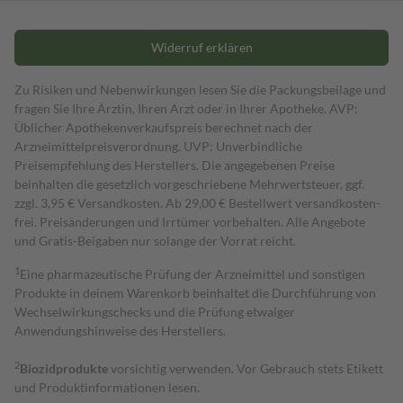
Widerruf erklären
Zu Risiken und Nebenwirkungen lesen Sie die Packungsbeilage und
fragen Sie Ihre Ärztin, Ihren Arzt oder in Ihrer Apotheke. AVP:
Üblicher Apothekenverkaufspreis berechnet nach der
Arzneimittelpreisverordnung. UVP: Unverbindliche
Preisempfehlung des Herstellers. Die angegebenen Preise
beinhalten die gesetzlich vorgeschriebene Mehrwertsteuer, ggf.
zzgl. 3,95 € Versandkosten. Ab 29,00 € Bestell­wert versand­kosten­
frei. Preisänderungen und Irrtümer vorbehalten. Alle Angebote
und Gratis-Beigaben nur solange der Vorrat reicht.
1
Eine pharmazeutische Prüfung der Arzneimittel und sonstigen
Produkte in deinem Warenkorb beinhaltet die Durchführung von
Wechselwirkungschecks und die Prüfung etwaiger
Anwendungshinweise des Herstellers.
2
Biozidprodukte
vorsichtig verwenden. Vor Gebrauch stets Etikett
und Produktinformationen lesen.