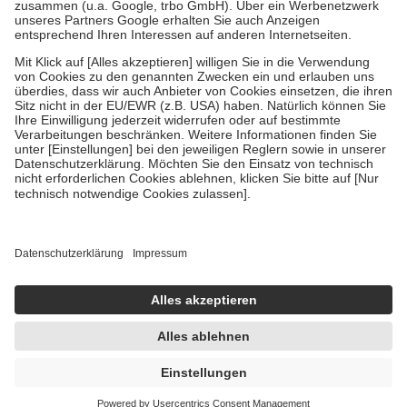
Verordnung.
Um das Engagement der Versicherten für ihre eigene Gesundheit zu
stärken und die besondere Stellung der Familie zu unterstützen,
fallen
keine Zuzahlungen
an bei:
• Kindern und Jugendlichen bis zum vollendeten 18. Lebensjahr
mit Ausnahme der Fahrkosten
• Untersuchungen zur Vorsorge und Früherkennung, die von der
GKV getragen werden
• empfohlenen Schutzimpfungen
• Harn- und Blutteststreifen
Wir nutzen Trusted Shops als unabhängigen Dienstleister für die
Einholung von Bewertungen. Trusted Shops hat Maßnahmen
getroffen, um sicherzustellen, dass es sich um echte Bewertungen
handelt. Mehr Informationen findest du hier:
https://help.etrusted.com/hc/de/articles/4419944605341
Einige Bilder und Inhalte wurden unter Zuhilfenahme künstlicher
Intelligenz erstellt.