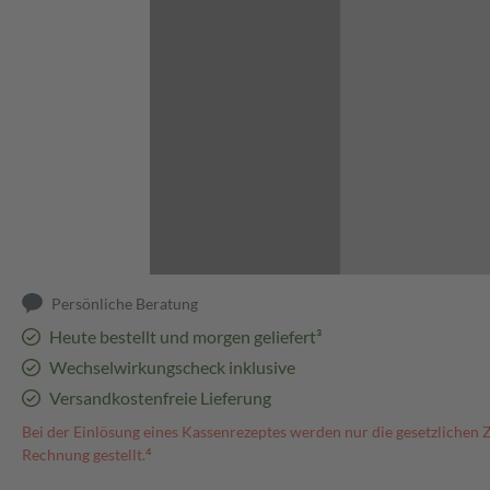
Abbildung kann abweichen
Persönliche Beratung
Heute bestellt und morgen geliefert³
Wechselwirkungscheck inklusive
Versandkostenfreie Lieferung
Bei der Einlösung eines Kassenrezeptes werden nur die gesetzlichen 
Rechnung gestellt.⁴