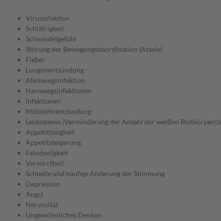
Virusinfektion
Schläfrigkeit
Schwindelgefühl
Störung der Bewegungskoordination (Ataxie)
Fieber
Lungenentzündung
Atemwegsinfektion
Harnwegsinfektionen
Infektionen
Mittelohrentzündung
Leukopenie (Verminderung der Anzahl der weißen Blutkörperch
Appetitlosigkeit
Appetitsteigerung
Feindseligkeit
Verwirrtheit
Schnelle und häufige Änderung der Stimmung
Depression
Angst
Nervosität
Ungewöhnliches Denken