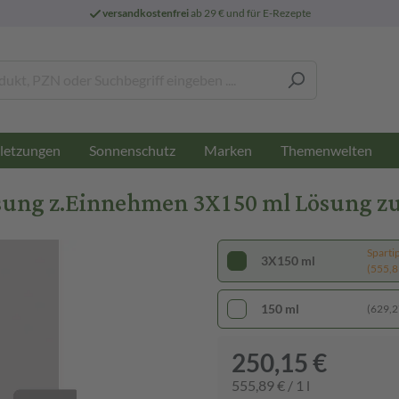
versandkostenfrei
ab 29 € und für E-Rezepte
letzungen
Sonnenschutz
Marken
Themenwelten
sung z.Einnehmen 3X150 ml Lösung 
Sparti
3X150 ml
(555,89
150 ml
(629,27
250,15 €
555,89 € / 1 l