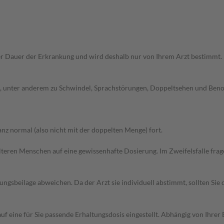
r Dauer der Erkrankung und wird deshalb nur von Ihrem Arzt bestimmt.
 unter anderem zu Schwindel, Sprachstörungen, Doppeltsehen und Benom
z normal (also nicht mit der doppelten Menge) fort.
d älteren Menschen auf eine gewissenhafte Dosierung. Im Zweifelsfalle f
gsbeilage abweichen. Da der Arzt sie individuell abstimmt, sollten Si
uf eine für Sie passende Erhaltungsdosis eingestellt. Abhängig von Ihr