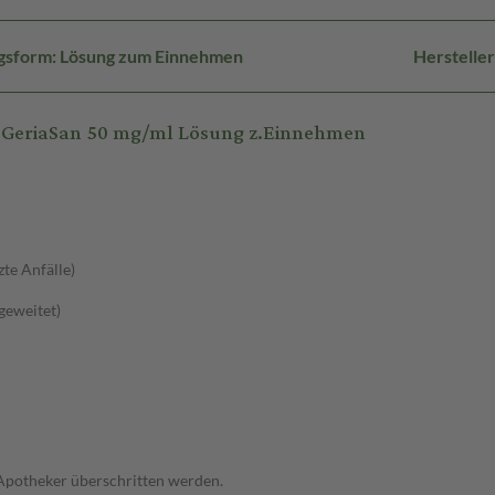
gsform: Lösung zum Einnehmen
Herstelle
 GeriaSan 50 mg/ml Lösung z.Einnehmen
zte Anfälle)
sgeweitet)
 Apotheker überschritten werden.