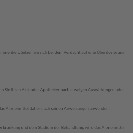
menheit. Setzen Sie sich bei dem Verdacht auf eine Überdosierung
ragen Sie Ihren Arzt oder Apotheker nach etwaigen Auswirkungen oder
e das Arzneimittel daher nach seinen Anweisungen anwenden.
er Erkrankung und dem Stadium der Behandlung, wird das Arzneimittel