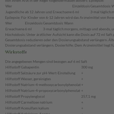
von Ihrem Arzt in der Regel folgendermaßen dosiert: Epilepsie:
Wer
Einzeldosis
Gesamtdosis
W
Jugendliche ab 12 Jahren und Erwachsene
6 ml
3-mal täglich
m
Epilepsie: Für Kinder von 6-12 Jahren wird das Arzneimittel von I
Wer
Einzeldosis
Gesamtdosis
Wann
Erwachsene
6 ml
3-mal täglich
morgens, mittags und abends, u
Höchstdosis: Unter ärztlicher Aufsicht kann die Dosis auf 72 ml Saft
Gesamtdosis reduzieren oder den Dosierungsabstand verlängern. Älte
Dosierungsabstand verlängern. Dosierhilfe: Dem Arzneimittel liegt fü
Wirkstoffe
Die angegebenen Mengen sind bezogen auf 6 ml Saft
Hilfsstoff
Gabapentin
300 mg
Hilfsstoff
Salzsäure zur pH-Wert-Einstellung
+
Hilfsstoff
Wasser, gereinigtes
+
Hilfsstoff
Natrium-4-methoxycarbonylphenolat
+
Hilfsstoff
Natrium-4-propoxycarbonylphenolat
+
Hilfsstoff
Propylenglycol
257,1 mg
Hilfsstoff
Carmellose natrium
+
Hilfsstoff
Acesulfam kalium
+
Hilfsstoff
Apfelsinen-Aroma
+