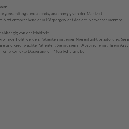
ann
orgens, mittags und abends, unabhängig von der Mahlzeit
hrem Arzt entsprechend dem Körpergewicht dosiert. Nervenschmerzen:
nabhängig von der Mahlzeit
 pro Tag erhöht werden. Patienten mit einer Nierenfunktionsstörung: Sie 
re und geschwächte Patienten: Sie müssen in Absprache mit Ihrem Arzt e
r eine korrekte Dosierung ein Messbehältnis bei.