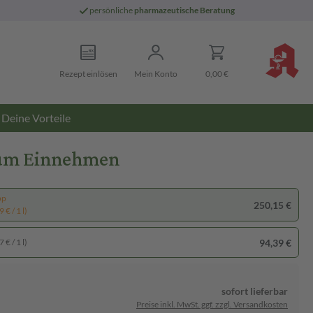
persönliche
pharmazeutische Beratung
Rezept einlösen
Mein Konto
0,00 €
Deine Vorteile
zum Einnehmen
pp
250,15 €
 € / 1 l)
94,39 €
 € / 1 l)
sofort lieferbar
Preise inkl. MwSt. ggf. zzgl. Versandkosten