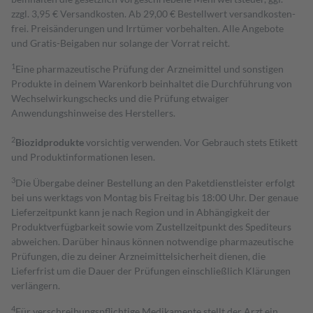
zzgl. 3,95 € Versandkosten. Ab 29,00 € Bestell­wert versand­kosten­
frei. Preisänderungen und Irrtümer vorbehalten. Alle Angebote
und Gratis-Beigaben nur solange der Vorrat reicht.
1
Eine pharmazeutische Prüfung der Arzneimittel und sonstigen
Produkte in deinem Warenkorb beinhaltet die Durchführung von
Wechselwirkungschecks und die Prüfung etwaiger
Anwendungshinweise des Herstellers.
2
Biozidprodukte
vorsichtig verwenden. Vor Gebrauch stets Etikett
und Produktinformationen lesen.
3
Die Übergabe deiner Bestellung an den Paketdienstleister erfolgt
bei uns werktags von Montag bis Freitag bis 18:00 Uhr. Der genaue
Lieferzeitpunkt kann je nach Region und in Abhängigkeit der
Produktverfügbarkeit sowie vom Zustellzeitpunkt des Spediteurs
abweichen. Darüber hinaus können notwendige pharmazeutische
Prüfungen, die zu deiner Arzneimittelsicherheit dienen, die
Lieferfrist um die Dauer der Prüfungen einschließlich Klärungen
verlängern.
4
Für verschreibungspflichtige Medikamente stellt der Arzt ein