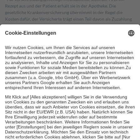
Rezept aus und der Patient erhält sie in der Apotheke. Die
gesetzliche Krankenversicherung übernimmt in der Regel die
Kosten dafür, der Versicherte trägt einen Teil davon als Zuzahlung
mit.
Grundsätzlich leisten Mitglieder Zuzahlungen in Höhe von zehn
Prozent des Abgabepreises,
mindestens
jedoch
fünf Euro
und
höchstens zehn Euro.
Es sind jedoch nie mehr als die tatsächlichen
Kosten der Leistung zu entrichten.
Diese Regeln gelten grundsätzlich auch für Online-Apotheken.
Bei Heilmitteln und häuslicher Krankenpflege beträgt die
Zuzahlung zehn Prozent der Kosten sowie zehn Euro je
Verordnung.
Um das Engagement der Versicherten für ihre eigene Gesundheit zu
stärken und die besondere Stellung der Familie zu unterstützen,
fallen
keine Zuzahlungen
an bei:
• Kindern und Jugendlichen bis zum vollendeten 18. Lebensjahr
mit Ausnahme der Fahrkosten
• Untersuchungen zur Vorsorge und Früherkennung, die von der
GKV getragen werden
• empfohlenen Schutzimpfungen
• Harn- und Blutteststreifen