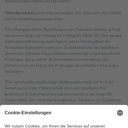
Anwendungshinweise des Herstellers.
2
Biozidprodukte
vorsichtig verwenden. Vor Gebrauch stets Etikett
und Produktinformationen lesen.
3
Die Übergabe deiner Bestellung an den Paketdienstleister erfolgt
bei uns werktags von Montag bis Freitag bis 18:00 Uhr. Der genaue
Lieferzeitpunkt kann je nach Region und in Abhängigkeit der
Produktverfügbarkeit sowie vom Zustellzeitpunkt des Spediteurs
abweichen. Darüber hinaus können notwendige pharmazeutische
Prüfungen, die zu deiner Arzneimittelsicherheit dienen, die
Lieferfrist um die Dauer der Prüfungen einschließlich Klärungen
verlängern.
4
Für verschreibungspflichtige Medikamente stellt der Arzt ein
Rezept aus und der Patient erhält sie in der Apotheke. Die
gesetzliche Krankenversicherung übernimmt in der Regel die
Kosten dafür, der Versicherte trägt einen Teil davon als Zuzahlung
mit.
Grundsätzlich leisten Mitglieder Zuzahlungen in Höhe von zehn
Prozent des Abgabepreises,
mindestens
jedoch
fünf Euro
und
höchstens zehn Euro.
Es sind jedoch nie mehr als die tatsächlichen