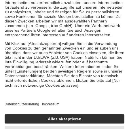
Kosten der Leistung zu entrichten.
Diese Regeln gelten grundsätzlich auch für Online-Apotheken.
Bei Heilmitteln und häuslicher Krankenpflege beträgt die
Zuzahlung zehn Prozent der Kosten sowie zehn Euro je
Verordnung.
Um das Engagement der Versicherten für ihre eigene Gesundheit zu
stärken und die besondere Stellung der Familie zu unterstützen,
fallen
keine Zuzahlungen
an bei:
• Kindern und Jugendlichen bis zum vollendeten 18. Lebensjahr
mit Ausnahme der Fahrkosten
• Untersuchungen zur Vorsorge und Früherkennung, die von der
GKV getragen werden
• empfohlenen Schutzimpfungen
• Harn- und Blutteststreifen
Wir nutzen Trusted Shops als unabhängigen Dienstleister für die
Einholung von Bewertungen. Trusted Shops hat Maßnahmen
getroffen, um sicherzustellen, dass es sich um echte Bewertungen
handelt. Mehr Informationen findest du hier:
https://help.etrusted.com/hc/de/articles/4419944605341
Einige Bilder und Inhalte wurden unter Zuhilfenahme künstlicher