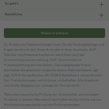
So geht's
Rechtliches
Widerruf erklären
Zu Risiken und Nebenwirkungen lesen Sie die Packungsbeilage und
fragen Sie Ihre Ärztin, Ihren Arzt oder in Ihrer Apotheke. AVP:
Üblicher Apothekenverkaufspreis berechnet nach der
Arzneimittelpreisverordnung. UVP: Unverbindliche
Preisempfehlung des Herstellers. Die angegebenen Preise
beinhalten die gesetzlich vorgeschriebene Mehrwertsteuer, ggf.
zzgl. 3,95 € Versandkosten. Ab 29,00 € Bestell­wert versand­kosten­
frei. Preisänderungen und Irrtümer vorbehalten. Alle Angebote
und Gratis-Beigaben nur solange der Vorrat reicht.
1
Eine pharmazeutische Prüfung der Arzneimittel und sonstigen
Produkte in deinem Warenkorb beinhaltet die Durchführung von
Wechselwirkungschecks und die Prüfung etwaiger