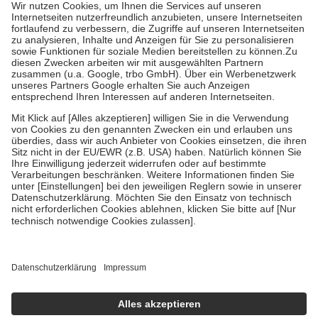
höchstens zehn Euro.
Es sind jedoch nie mehr als die tatsächlichen
Kosten der Leistung zu entrichten.
Diese Regeln gelten grundsätzlich auch für Online-Apotheken.
Bei Heilmitteln und häuslicher Krankenpflege beträgt die
Zuzahlung zehn Prozent der Kosten sowie zehn Euro je
Verordnung.
Um das Engagement der Versicherten für ihre eigene Gesundheit zu
stärken und die besondere Stellung der Familie zu unterstützen,
fallen
keine Zuzahlungen
an bei:
• Kindern und Jugendlichen bis zum vollendeten 18. Lebensjahr
mit Ausnahme der Fahrkosten
• Untersuchungen zur Vorsorge und Früherkennung, die von der
GKV getragen werden
• empfohlenen Schutzimpfungen
• Harn- und Blutteststreifen
Wir nutzen Trusted Shops als unabhängigen Dienstleister für die
Einholung von Bewertungen. Trusted Shops hat Maßnahmen
getroffen, um sicherzustellen, dass es sich um echte Bewertungen
handelt. Mehr Informationen findest du hier:
https://help.etrusted.com/hc/de/articles/4419944605341