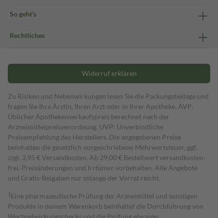
So geht's
Rechtliches
Widerruf erklären
Zu Risiken und Nebenwirkungen lesen Sie die Packungsbeilage und
fragen Sie Ihre Ärztin, Ihren Arzt oder in Ihrer Apotheke. AVP:
Üblicher Apothekenverkaufspreis berechnet nach der
Arzneimittelpreisverordnung. UVP: Unverbindliche
Preisempfehlung des Herstellers. Die angegebenen Preise
beinhalten die gesetzlich vorgeschriebene Mehrwertsteuer, ggf.
zzgl. 3,95 € Versandkosten. Ab 29,00 € Bestell­wert versand­kosten­
frei. Preisänderungen und Irrtümer vorbehalten. Alle Angebote
und Gratis-Beigaben nur solange der Vorrat reicht.
1
Eine pharmazeutische Prüfung der Arzneimittel und sonstigen
Produkte in deinem Warenkorb beinhaltet die Durchführung von
Wechselwirkungschecks und die Prüfung etwaiger