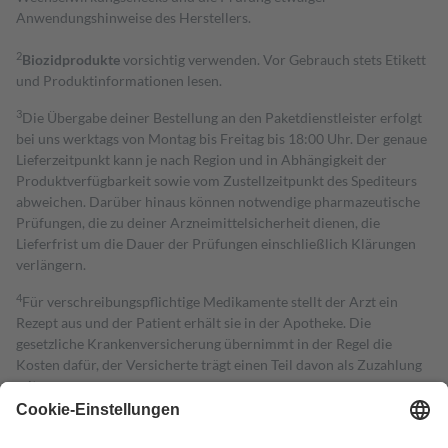
Anwendungshinweise des Herstellers.
2
Biozidprodukte
vorsichtig verwenden. Vor Gebrauch stets Etikett
und Produktinformationen lesen.
3
Die Übergabe deiner Bestellung an den Paketdienstleister erfolgt
bei uns werktags von Montag bis Freitag bis 18:00 Uhr. Der genaue
Lieferzeitpunkt kann je nach Region und in Abhängigkeit der
Produktverfügbarkeit sowie vom Zustellzeitpunkt des Spediteurs
abweichen. Darüber hinaus können notwendige pharmazeutische
Prüfungen, die zu deiner Arzneimittelsicherheit dienen, die
Lieferfrist um die Dauer der Prüfungen einschließlich Klärungen
verlängern.
4
Für verschreibungspflichtige Medikamente stellt der Arzt ein
Rezept aus und der Patient erhält sie in der Apotheke. Die
gesetzliche Krankenversicherung übernimmt in der Regel die
Kosten dafür, der Versicherte trägt einen Teil davon als Zuzahlung
mit.
Grundsätzlich leisten Mitglieder Zuzahlungen in Höhe von zehn
Prozent des Abgabepreises,
mindestens
jedoch
fünf Euro
und