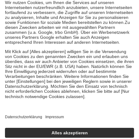
höchstens zehn Euro.
Es sind jedoch nie mehr als die tatsächlichen
Kosten der Leistung zu entrichten.
Diese Regeln gelten grundsätzlich auch für Online-Apotheken.
Bei Heilmitteln und häuslicher Krankenpflege beträgt die
Zuzahlung zehn Prozent der Kosten sowie zehn Euro je
Verordnung.
Um das Engagement der Versicherten für ihre eigene Gesundheit zu
stärken und die besondere Stellung der Familie zu unterstützen,
fallen
keine Zuzahlungen
an bei:
• Kindern und Jugendlichen bis zum vollendeten 18. Lebensjahr
mit Ausnahme der Fahrkosten
• Untersuchungen zur Vorsorge und Früherkennung, die von der
GKV getragen werden
• empfohlenen Schutzimpfungen
• Harn- und Blutteststreifen
Wir nutzen Trusted Shops als unabhängigen Dienstleister für die
Einholung von Bewertungen. Trusted Shops hat Maßnahmen
getroffen, um sicherzustellen, dass es sich um echte Bewertungen
handelt. Mehr Informationen findest du hier:
https://help.etrusted.com/hc/de/articles/4419944605341