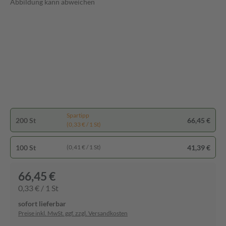
Abbildung kann abweichen
Spartipp
200 St
66,45 €
(0,33 € / 1 St)
100 St
41,39 €
(0,41 € / 1 St)
66,45 €
0,33 € / 1 St
sofort lieferbar
Preise inkl. MwSt. ggf. zzgl. Versandkosten