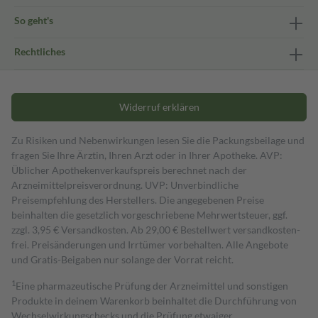
So geht's
Rechtliches
Widerruf erklären
Zu Risiken und Nebenwirkungen lesen Sie die Packungsbeilage und
fragen Sie Ihre Ärztin, Ihren Arzt oder in Ihrer Apotheke. AVP:
Üblicher Apothekenverkaufspreis berechnet nach der
Arzneimittelpreisverordnung. UVP: Unverbindliche
Preisempfehlung des Herstellers. Die angegebenen Preise
beinhalten die gesetzlich vorgeschriebene Mehrwertsteuer, ggf.
zzgl. 3,95 € Versandkosten. Ab 29,00 € Bestell­wert versand­kosten­
frei. Preisänderungen und Irrtümer vorbehalten. Alle Angebote
und Gratis-Beigaben nur solange der Vorrat reicht.
1
Eine pharmazeutische Prüfung der Arzneimittel und sonstigen
Produkte in deinem Warenkorb beinhaltet die Durchführung von
Wechselwirkungschecks und die Prüfung etwaiger