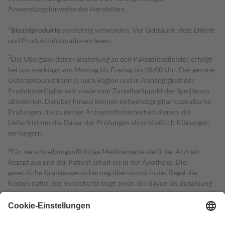
Anwendungshinweise des Herstellers.
2
Biozidprodukte
vorsichtig verwenden. Vor Gebrauch stets Etikett
und Produktinformationen lesen.
3
Die Übergabe deiner Bestellung an den Paketdienstleister erfolgt
bei uns werktags von Montag bis Freitag bis 18:00 Uhr. Der genaue
Lieferzeitpunkt kann je nach Region und in Abhängigkeit der
Produktverfügbarkeit sowie vom Zustellzeitpunkt des Spediteurs
abweichen. Darüber hinaus können notwendige pharmazeutische
Prüfungen, die zu deiner Arzneimittelsicherheit dienen, die
Lieferfrist um die Dauer der Prüfungen einschließlich Klärungen
verlängern.
4
Für verschreibungspflichtige Medikamente stellt der Arzt ein
Rezept aus und der Patient erhält sie in der Apotheke. Die
gesetzliche Krankenversicherung übernimmt in der Regel die
Kosten dafür, der Versicherte trägt einen Teil davon als Zuzahlung
mit.
Grundsätzlich leisten Mitglieder Zuzahlungen in Höhe von zehn
Prozent des Abgabepreises,
mindestens
jedoch
fünf Euro
und