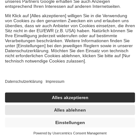
Um das Engagement der Versicherten für ihre eigene Gesundheit zu
stärken und die besondere Stellung der Familie zu unterstützen,
fallen
keine Zuzahlungen
an bei:
• Kindern und Jugendlichen bis zum vollendeten 18. Lebensjahr
mit Ausnahme der Fahrkosten
• Untersuchungen zur Vorsorge und Früherkennung, die von der
GKV getragen werden
• empfohlenen Schutzimpfungen
• Harn- und Blutteststreifen
Wir nutzen Trusted Shops als unabhängigen Dienstleister für die
Einholung von Bewertungen. Trusted Shops hat Maßnahmen
getroffen, um sicherzustellen, dass es sich um echte Bewertungen
handelt. Mehr Informationen findest du hier:
https://help.etrusted.com/hc/de/articles/4419944605341
Einige Bilder und Inhalte wurden unter Zuhilfenahme künstlicher
Intelligenz erstellt.