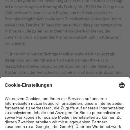
Die Übergabe deiner Bestellung an den Paketdienstleister erfolgt
bei uns werktags von Montag bis Freitag bis 18:00 Uhr. Der genaue
Lieferzeitpunkt kann je nach Region und in Abhängigkeit der
Produktverfügbarkeit sowie vom Zustellzeitpunkt des Spediteurs
abweichen. Darüber hinaus können notwendige pharmazeutische
Prüfungen, die zu deiner Arzneimittelsicherheit dienen, die
Lieferfrist um die Dauer der Prüfungen einschließlich Klärungen
verlängern.
4
Für verschreibungspflichtige Medikamente stellt der Arzt ein
Rezept aus und der Patient erhält sie in der Apotheke. Die
gesetzliche Krankenversicherung übernimmt in der Regel die
Kosten dafür, der Versicherte trägt einen Teil davon als Zuzahlung
mit.
Grundsätzlich leisten Mitglieder Zuzahlungen in Höhe von zehn
Prozent des Abgabepreises,
mindestens
jedoch
fünf Euro
und
höchstens zehn Euro.
Es sind jedoch nie mehr als die tatsächlichen
Kosten der Leistung zu entrichten.
Diese Regeln gelten grundsätzlich auch für Online-Apotheken.
Bei Heilmitteln und häuslicher Krankenpflege beträgt die
Zuzahlung zehn Prozent der Kosten sowie zehn Euro je
Verordnung.