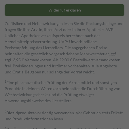
Widerruf erklären
Zu Risiken und Nebenwirkungen lesen Sie die Packungsbeilage und
fragen Sie Ihre Ärztin, Ihren Arzt oder in Ihrer Apotheke. AVP:
Üblicher Apothekenverkaufspreis berechnet nach der
Arzneimittelpreisverordnung. UVP: Unverbindliche
Preisempfehlung des Herstellers. Die angegebenen Preise
beinhalten die gesetzlich vorgeschriebene Mehrwertsteuer, ggf.
zzgl. 3,95 € Versandkosten. Ab 29,00 € Bestell­wert versand­kosten­
frei. Preisänderungen und Irrtümer vorbehalten. Alle Angebote
und Gratis-Beigaben nur solange der Vorrat reicht.
1
Eine pharmazeutische Prüfung der Arzneimittel und sonstigen
Produkte in deinem Warenkorb beinhaltet die Durchführung von
Wechselwirkungschecks und die Prüfung etwaiger
Anwendungshinweise des Herstellers.
2
Biozidprodukte
vorsichtig verwenden. Vor Gebrauch stets Etikett
und Produktinformationen lesen.
3