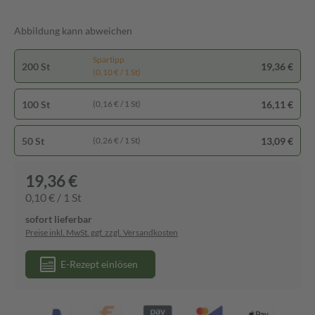
Abbildung kann abweichen
Spartipp
200 St
19,36 €
(0,10 € / 1 St)
100 St
16,11 €
(0,16 € / 1 St)
50 St
13,09 €
(0,26 € / 1 St)
19,36 €
0,10 € / 1 St
sofort lieferbar
Preise inkl. MwSt. ggf. zzgl. Versandkosten
E-Rezept einlösen