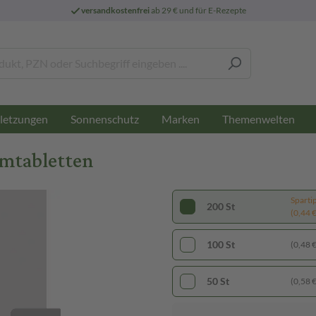
versandkostenfrei
ab 29 € und für E-Rezepte
letzungen
Sonnenschutz
Marken
Themenwelten
lmtabletten
Sparti
200 St
(0,44 € 
100 St
(0,48 € 
50 St
(0,58 € 