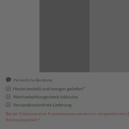
Abbildung kann abweichen
Persönliche Beratung
Heute bestellt und morgen geliefert³
Wechselwirkungscheck inklusive
Versandkostenfreie Lieferung
Bei der Einlösung eines Kassenrezeptes werden nur die gesetzlichen 
Rechnung gestellt.⁴