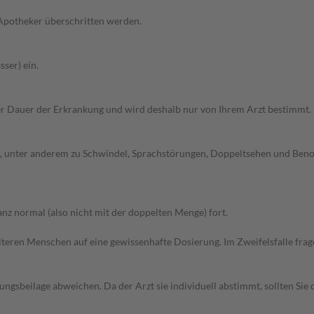
 Apotheker überschritten werden.
ser) ein.
r Dauer der Erkrankung und wird deshalb nur von Ihrem Arzt bestimmt.
 unter anderem zu Schwindel, Sprachstörungen, Doppeltsehen und Benom
z normal (also nicht mit der doppelten Menge) fort.
d älteren Menschen auf eine gewissenhafte Dosierung. Im Zweifelsfalle f
gsbeilage abweichen. Da der Arzt sie individuell abstimmt, sollten Si