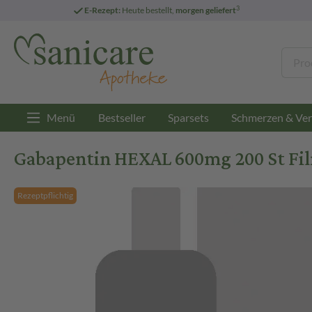
3
E-Rezept:
Heute bestellt,
morgen geliefert
Menü
Bestseller
Sparsets
Schmerzen & Ver
Gabapentin HEXAL 600mg 200 St Fi
Rezeptpflichtig