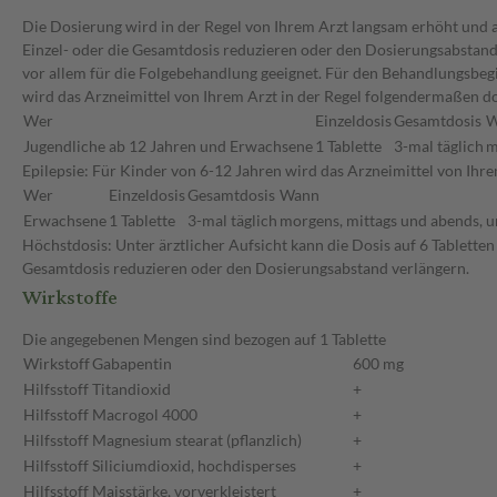
Die Dosierung wird in der Regel von Ihrem Arzt langsam erhöht und au
Einzel- oder die Gesamtdosis reduzieren oder den Dosierungsabstand 
vor allem für die Folgebehandlung geeignet. Für den Behandlungsbeg
wird das Arzneimittel von Ihrem Arzt in der Regel folgendermaßen dos
Wer
Einzeldosis
Gesamtdosis
W
Jugendliche ab 12 Jahren und Erwachsene
1 Tablette
3-mal täglich
m
Epilepsie: Für Kinder von 6-12 Jahren wird das Arzneimittel von I
Wer
Einzeldosis
Gesamtdosis
Wann
Erwachsene
1 Tablette
3-mal täglich
morgens, mittags und abends, u
Höchstdosis: Unter ärztlicher Aufsicht kann die Dosis auf 6 Tablette
Gesamtdosis reduzieren oder den Dosierungsabstand verlängern.
Wirkstoffe
Die angegebenen Mengen sind bezogen auf 1 Tablette
Wirkstoff
Gabapentin
600 mg
Hilfsstoff
Titandioxid
+
Hilfsstoff
Macrogol 4000
+
Hilfsstoff
Magnesium stearat (pflanzlich)
+
Hilfsstoff
Siliciumdioxid, hochdisperses
+
Hilfsstoff
Maisstärke, vorverkleistert
+