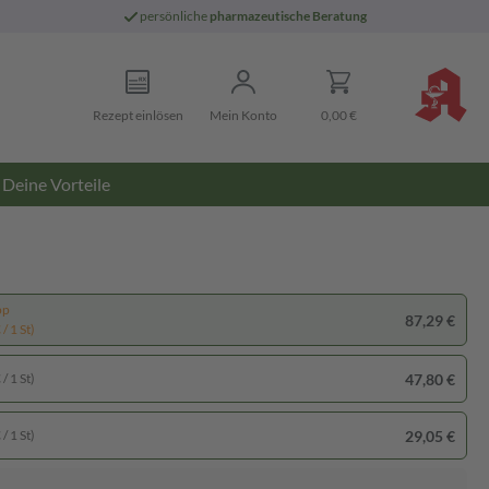
persönliche
pharmazeutische Beratung
Rezept einlösen
Mein Konto
0,00 €
Deine Vorteile
pp
87,29 €
/ 1 St)
47,80 €
/ 1 St)
29,05 €
/ 1 St)