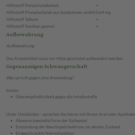
Hilfsstoff
Poly(vinylalkohol)
+
Hilfsstoff
Phospholipide aus Sojabohnen, entölt
0,64 mg
Hilfsstoff
Talkum
+
Hilfsstoff
Xanthan gummi
+
Aufbewahrung
Aufbewahrung
Das Arzneimittel muss vor Hitze geschützt aufbewahrt werden.
Gegenanzeigen Schwangerschaft
Was spricht gegen eine Anwendung?
Immer:
Überempfindlichkeit gegen die Inhaltsstoffe
Unter Umständen - sprechen Sie hierzu mit Ihrem Arzt oder Apotheke
Absence (spezielle Form der Epilepsie)
Entzündung der Bauchspeicheldrüse, im akuten Zustand
Eingeschränkte Nierenfunktion