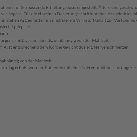
f eine für Sie passende Erhaltungsdosis eingestellt. Ältere und geschwä
verlängern. Für die einzelnen Dosierungsschritte stehen Arzneimittel mi
inn stehen Arzneimittel mit niedrigerem Wirkstoffgehalt zur Verfügung
iert: Epilepsie:
ann
orgens, mittags und abends, unabhängig von der Mahlzeit
hrem Arzt entsprechend dem Körpergewicht dosiert. Nervenschmerzen:
nabhängig von der Mahlzeit
n pro Tag erhöht werden. Patienten mit einer Nierenfunktionsstörung: Sie