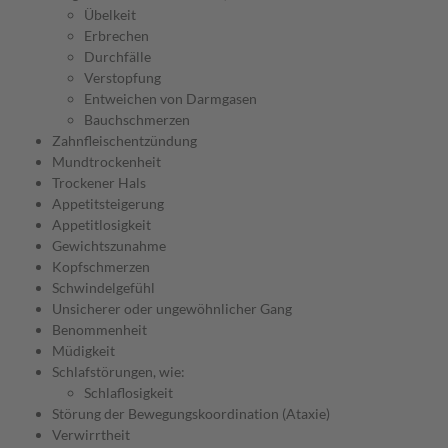
Übelkeit
Erbrechen
Durchfälle
Verstopfung
Entweichen von Darmgasen
Bauchschmerzen
Zahnfleischentzündung
Mundtrockenheit
Trockener Hals
Appetitsteigerung
Appetitlosigkeit
Gewichtszunahme
Kopfschmerzen
Schwindelgefühl
Unsicherer oder ungewöhnlicher Gang
Benommenheit
Müdigkeit
Schlafstörungen, wie:
Schlaflosigkeit
Störung der Bewegungskoordination (Ataxie)
Verwirrtheit