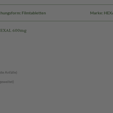
hungsform: Filmtabletten
Marke: HEX
 HEXAL 600mg
zte Anfälle)
sgeweitet)