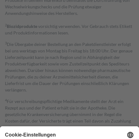
Produkte in deinem Warenkorb beinhaltet die Durchführung von
Wechselwirkungschecks und die Prüfung etwaiger
Anwendungshinweise des Herstellers.
2
Biozidprodukte
vorsichtig verwenden. Vor Gebrauch stets Etikett
und Produktinformationen lesen.
3
Die Übergabe deiner Bestellung an den Paketdienstleister erfolgt
bei uns werktags von Montag bis Freitag bis 18:00 Uhr. Der genaue
Lieferzeitpunkt kann je nach Region und in Abhängigkeit der
Produktverfügbarkeit sowie vom Zustellzeitpunkt des Spediteurs
abweichen. Darüber hinaus können notwendige pharmazeutische
Prüfungen, die zu deiner Arzneimittelsicherheit dienen, die
Lieferfrist um die Dauer der Prüfungen einschließlich Klärungen
verlängern.
4
Für verschreibungspflichtige Medikamente stellt der Arzt ein
Rezept aus und der Patient erhält sie in der Apotheke. Die
gesetzliche Krankenversicherung übernimmt in der Regel die
Kosten dafür, der Versicherte trägt einen Teil davon als Zuzahlung
mit.
Grundsätzlich leisten Mitglieder Zuzahlungen in Höhe von zehn