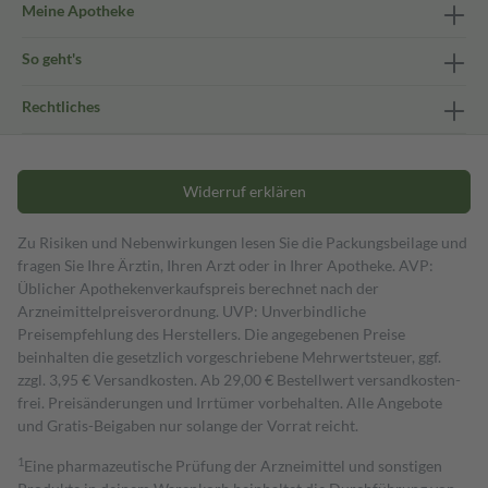
Meine Apotheke
So geht's
Rechtliches
Widerruf erklären
Zu Risiken und Nebenwirkungen lesen Sie die Packungsbeilage und
fragen Sie Ihre Ärztin, Ihren Arzt oder in Ihrer Apotheke. AVP:
Üblicher Apothekenverkaufspreis berechnet nach der
Arzneimittelpreisverordnung. UVP: Unverbindliche
Preisempfehlung des Herstellers. Die angegebenen Preise
beinhalten die gesetzlich vorgeschriebene Mehrwertsteuer, ggf.
zzgl. 3,95 € Versandkosten. Ab 29,00 € Bestell­wert versand­kosten­
frei. Preisänderungen und Irrtümer vorbehalten. Alle Angebote
und Gratis-Beigaben nur solange der Vorrat reicht.
1
Eine pharmazeutische Prüfung der Arzneimittel und sonstigen