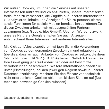
Prozent des Abgabepreises,
mindestens
jedoch
fünf Euro
und
höchstens zehn Euro.
Es sind jedoch nie mehr als die tatsächlichen
Kosten der Leistung zu entrichten.
Diese Regeln gelten grundsätzlich auch für Online-Apotheken.
Bei Heilmitteln und häuslicher Krankenpflege beträgt die
Zuzahlung zehn Prozent der Kosten sowie zehn Euro je
Verordnung.
Um das Engagement der Versicherten für ihre eigene Gesundheit zu
stärken und die besondere Stellung der Familie zu unterstützen,
fallen
keine Zuzahlungen
an bei:
• Kindern und Jugendlichen bis zum vollendeten 18. Lebensjahr
mit Ausnahme der Fahrkosten
• Untersuchungen zur Vorsorge und Früherkennung, die von der
GKV getragen werden
• empfohlenen Schutzimpfungen
• Harn- und Blutteststreifen
Wir nutzen Trusted Shops als unabhängigen Dienstleister für die
Einholung von Bewertungen. Trusted Shops hat Maßnahmen
getroffen, um sicherzustellen, dass es sich um echte Bewertungen
handelt. Mehr Informationen findest du hier:
https://help.etrusted.com/hc/de/articles/4419944605341