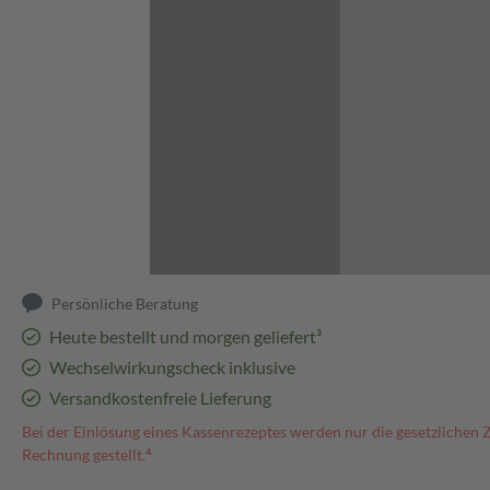
Abbildung kann abweichen
Persönliche Beratung
Heute bestellt und morgen geliefert³
Wechselwirkungscheck inklusive
Versandkostenfreie Lieferung
Bei der Einlösung eines Kassenrezeptes werden nur die gesetzlichen 
Rechnung gestellt.⁴