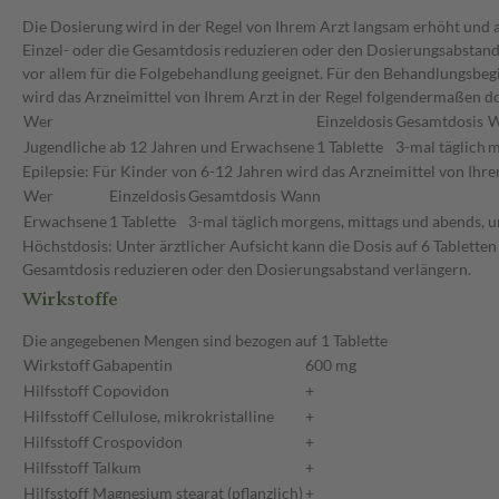
Die Dosierung wird in der Regel von Ihrem Arzt langsam erhöht und au
Einzel- oder die Gesamtdosis reduzieren oder den Dosierungsabstand 
vor allem für die Folgebehandlung geeignet. Für den Behandlungsbeg
wird das Arzneimittel von Ihrem Arzt in der Regel folgendermaßen dos
Wer
Einzeldosis
Gesamtdosis
W
Jugendliche ab 12 Jahren und Erwachsene
1 Tablette
3-mal täglich
m
Epilepsie: Für Kinder von 6-12 Jahren wird das Arzneimittel von I
Wer
Einzeldosis
Gesamtdosis
Wann
Erwachsene
1 Tablette
3-mal täglich
morgens, mittags und abends, u
Höchstdosis: Unter ärztlicher Aufsicht kann die Dosis auf 6 Tablette
Gesamtdosis reduzieren oder den Dosierungsabstand verlängern.
Wirkstoffe
Die angegebenen Mengen sind bezogen auf 1 Tablette
Wirkstoff
Gabapentin
600 mg
Hilfsstoff
Copovidon
+
Hilfsstoff
Cellulose, mikrokristalline
+
Hilfsstoff
Crospovidon
+
Hilfsstoff
Talkum
+
Hilfsstoff
Magnesium stearat (pflanzlich)
+