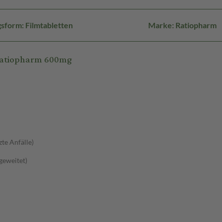
sform: Filmtabletten
Marke: Ratiopharm
ratiopharm 600mg
zte Anfälle)
sgeweitet)