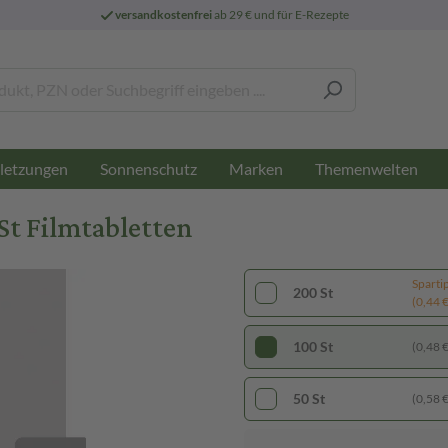
versandkostenfrei
ab 29 € und für E-Rezepte
letzungen
Sonnenschutz
Marken
Themenwelten
t Filmtabletten
Sparti
200 St
(0,44 € 
100 St
(0,48 € 
50 St
(0,58 € 