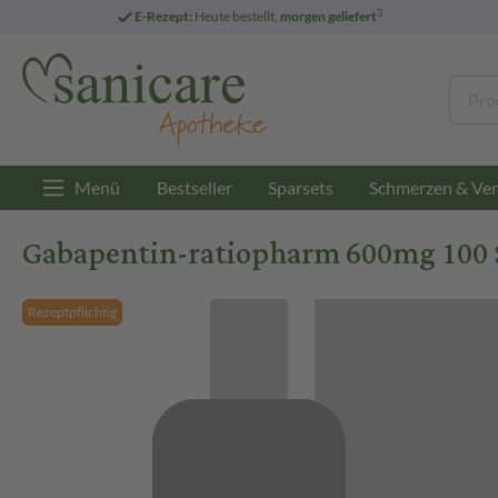
3
E-Rezept:
Heute bestellt,
morgen geliefert
Menü
Bestseller
Sparsets
Schmerzen & Ver
Gabapentin-ratiopharm 600mg 100 S
Rezeptpflichtig