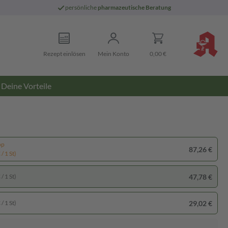
persönliche
pharmazeutische Beratung
Rezept einlösen
Mein Konto
0,00 €
Deine Vorteile
pp
87,26 €
/ 1 St)
47,78 €
/ 1 St)
29,02 €
/ 1 St)