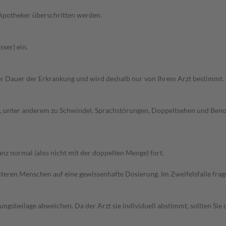
 Apotheker überschritten werden.
ser) ein.
r Dauer der Erkrankung und wird deshalb nur von Ihrem Arzt bestimmt.
 unter anderem zu Schwindel, Sprachstörungen, Doppeltsehen und Benom
z normal (also nicht mit der doppelten Menge) fort.
d älteren Menschen auf eine gewissenhafte Dosierung. Im Zweifelsfalle f
gsbeilage abweichen. Da der Arzt sie individuell abstimmt, sollten Si