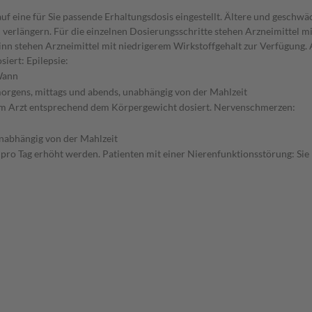
f eine für Sie passende Erhaltungsdosis eingestellt. Ältere und geschwä
verlängern. Für die einzelnen Dosierungsschritte stehen Arzneimittel mi
inn stehen Arzneimittel mit niedrigerem Wirkstoffgehalt zur Verfügung
iert: Epilepsie:
ann
orgens, mittags und abends, unabhängig von der Mahlzeit
hrem Arzt entsprechend dem Körpergewicht dosiert. Nervenschmerzen:
nabhängig von der Mahlzeit
n pro Tag erhöht werden. Patienten mit einer Nierenfunktionsstörung: Sie