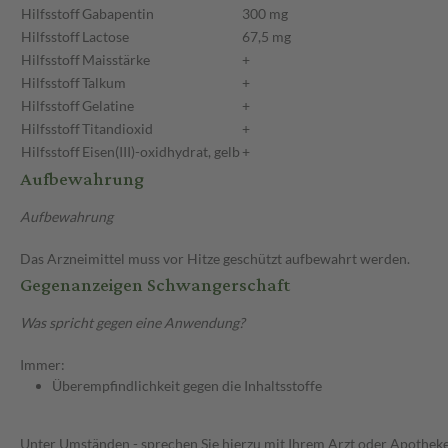
Hilfsstoff
Gabapentin
300 mg
Hilfsstoff
Lactose
67,5 mg
Hilfsstoff
Maisstärke
+
Hilfsstoff
Talkum
+
Hilfsstoff
Gelatine
+
Hilfsstoff
Titandioxid
+
Hilfsstoff
Eisen(III)-oxidhydrat, gelb
+
Aufbewahrung
Aufbewahrung
Das Arzneimittel muss vor Hitze geschützt aufbewahrt werden.
Gegenanzeigen Schwangerschaft
Was spricht gegen eine Anwendung?
Immer:
Überempfindlichkeit gegen die Inhaltsstoffe
Unter Umständen - sprechen Sie hierzu mit Ihrem Arzt oder Apotheke