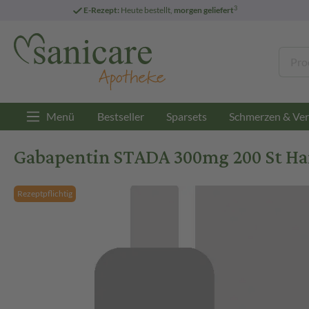
3
E-Rezept:
Heute bestellt,
morgen geliefert
Menü
Bestseller
Sparsets
Schmerzen & Ver
Gabapentin STADA 300mg 200 St Ha
Rezeptpflichtig