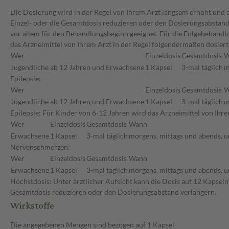
Die Dosierung wird in der Regel von Ihrem Arzt langsam erhöht und au
Einzel- oder die Gesamtdosis reduzieren oder den Dosierungsabstand 
vor allem für den Behandlungsbeginn geeignet. Für die Folgebehand
das Arzneimittel von Ihrem Arzt in der Regel folgendermaßen dosiert
Wer
Einzeldosis
Gesamtdosis
W
Jugendliche ab 12 Jahren und Erwachsene
1 Kapsel
3-mal täglich
m
Epilepsie:
Wer
Einzeldosis
Gesamtdosis
W
Jugendliche ab 12 Jahren und Erwachsene
1 Kapsel
3-mal täglich
m
Epilepsie: Für Kinder von 6-12 Jahren wird das Arzneimittel von Ih
Wer
Einzeldosis
Gesamtdosis
Wann
Erwachsene
1 Kapsel
3-mal täglich
morgens, mittags und abends, u
Nervenschmerzen:
Wer
Einzeldosis
Gesamtdosis
Wann
Erwachsene
1 Kapsel
3-mal täglich
morgens, mittags und abends, u
Höchstdosis: Unter ärztlicher Aufsicht kann die Dosis auf 12 Kapseln
Gesamtdosis reduzieren oder den Dosierungsabstand verlängern.
Wirkstoffe
Die angegebenen Mengen sind bezogen auf 1 Kapsel