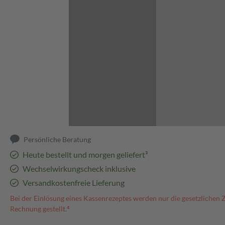
Abbildung kann abweichen
Persönliche Beratung
Heute bestellt und morgen geliefert³
Wechselwirkungscheck inklusive
Versandkostenfreie Lieferung
Bei der Einlösung eines Kassenrezeptes werden nur die gesetzlichen 
Rechnung gestellt.⁴