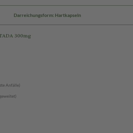
Darreichungsform: Hartkapseln
 STADA 300mg
zte Anfälle)
sgeweitet)