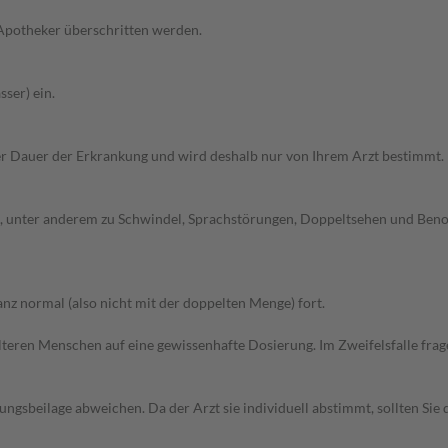
 Apotheker überschritten werden.
ser) ein.
r Dauer der Erkrankung und wird deshalb nur von Ihrem Arzt bestimmt.
 unter anderem zu Schwindel, Sprachstörungen, Doppeltsehen und Benom
z normal (also nicht mit der doppelten Menge) fort.
d älteren Menschen auf eine gewissenhafte Dosierung. Im Zweifelsfalle f
gsbeilage abweichen. Da der Arzt sie individuell abstimmt, sollten Si