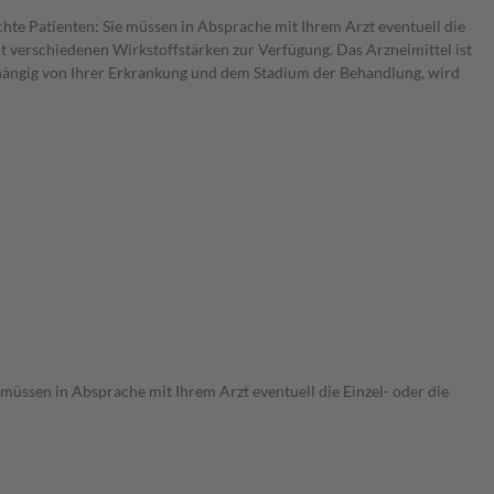
chte Patienten: Sie müssen in Absprache mit Ihrem Arzt eventuell die
t verschiedenen Wirkstoffstärken zur Verfügung. Das Arzneimittel ist
bhängig von Ihrer Erkrankung und dem Stadium der Behandlung, wird
 müssen in Absprache mit Ihrem Arzt eventuell die Einzel- oder die