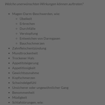
Welche unerwünschten Wirkungen können auftreten?
Magen-Darm-Beschwerden, wie:
Übelkeit
Erbrechen
Durchfälle
Verstopfung
Entweichen von Darmgasen
Bauchschmerzen
Zahnfleischentzündung
Mundtrockenheit
Trockener Hals
Appetitsteigerung
Appetitlosigkeit
Gewichtszunahme
Kopfschmerzen
Schwindelgefühl
Unsicherer oder ungewöhnlicher Gang
Benommenheit
Müdigkeit
Schlafstörungen, wie: