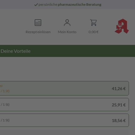
persönliche
pharmazeutische Beratung
Rezept einlösen
Mein Konto
0,00 €
Deine Vorteile
pp
41,26 €
/ 1 St)
25,91 €
/ 1 St)
18,56 €
/ 1 St)