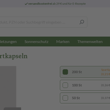
versandkostenfrei
ab 29 € und für E-Rezepte
letzungen
Sonnenschutz
Marken
Themenwelten
rtkapseln
Sparti
200 St
(0,21 € 
100 St
(0,26 € 
50 St
(0,37 € 