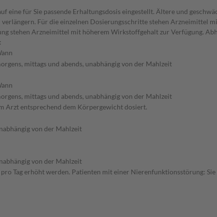
f eine für Sie passende Erhaltungsdosis eingestellt. Ältere und geschwä
verlängern. Für die einzelnen Dosierungsschritte stehen Arzneimittel mi
lung stehen Arzneimittel mit höherem Wirkstoffgehalt zur Verfügung. A
:
ann
orgens, mittags und abends, unabhängig von der Mahlzeit
ann
orgens, mittags und abends, unabhängig von der Mahlzeit
rem Arzt entsprechend dem Körpergewicht dosiert.
nabhängig von der Mahlzeit
nabhängig von der Mahlzeit
 pro Tag erhöht werden. Patienten mit einer Nierenfunktionsstörung: Sie