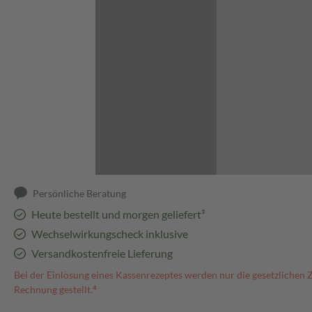
Abbildung kann abweichen
Persönliche Beratung
Heute bestellt und morgen geliefert³
Wechselwirkungscheck inklusive
Versandkostenfreie Lieferung
Bei der Einlösung eines Kassenrezeptes werden nur die gesetzlichen 
Rechnung gestellt.⁴