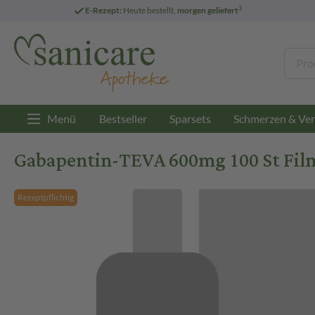
3
E-Rezept:
Heute bestellt,
morgen geliefert
Menü
Bestseller
Sparsets
Schmerzen & Ver
Gabapentin-TEVA 600mg 100 St Fil
Rezeptpflichtig