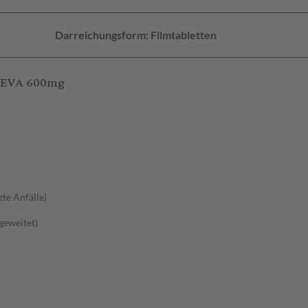
Darreichungsform: Filmtabletten
-TEVA 600mg
zte Anfälle)
sgeweitet)