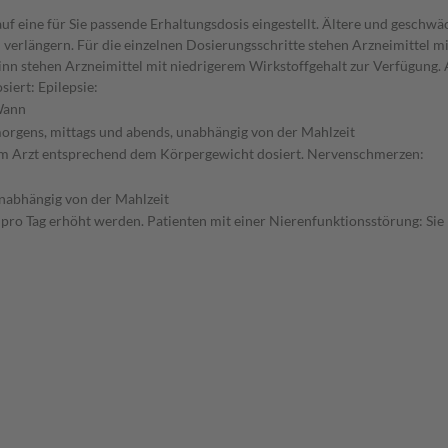
f eine für Sie passende Erhaltungsdosis eingestellt. Ältere und geschwä
verlängern. Für die einzelnen Dosierungsschritte stehen Arzneimittel mi
inn stehen Arzneimittel mit niedrigerem Wirkstoffgehalt zur Verfügung
iert: Epilepsie:
ann
orgens, mittags und abends, unabhängig von der Mahlzeit
hrem Arzt entsprechend dem Körpergewicht dosiert. Nervenschmerzen:
nabhängig von der Mahlzeit
n pro Tag erhöht werden. Patienten mit einer Nierenfunktionsstörung: Sie