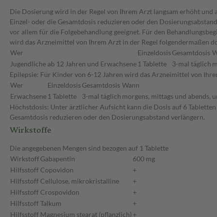
Die Dosierung wird in der Regel von Ihrem Arzt langsam erhöht und au
Einzel- oder die Gesamtdosis reduzieren oder den Dosierungsabstand 
vor allem für die Folgebehandlung geeignet. Für den Behandlungsbeg
wird das Arzneimittel von Ihrem Arzt in der Regel folgendermaßen dos
Wer
Einzeldosis
Gesamtdosis
W
Jugendliche ab 12 Jahren und Erwachsene
1 Tablette
3-mal täglich
m
Epilepsie: Für Kinder von 6-12 Jahren wird das Arzneimittel von I
Wer
Einzeldosis
Gesamtdosis
Wann
Erwachsene
1 Tablette
3-mal täglich
morgens, mittags und abends, u
Höchstdosis: Unter ärztlicher Aufsicht kann die Dosis auf 6 Tablette
Gesamtdosis reduzieren oder den Dosierungsabstand verlängern.
Wirkstoffe
Die angegebenen Mengen sind bezogen auf 1 Tablette
Wirkstoff
Gabapentin
600 mg
Hilfsstoff
Copovidon
+
Hilfsstoff
Cellulose, mikrokristalline
+
Hilfsstoff
Crospovidon
+
Hilfsstoff
Talkum
+
Hilfsstoff
Magnesium stearat (pflanzlich)
+