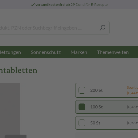
versandkostenfrei
ab 29 € und für E-Rezepte
letzungen
Sonnenschutz
Marken
Themenwelten
mtabletten
Sparti
200 St
(0,44 € 
100 St
(0,48 € 
50 St
(0,58 € 