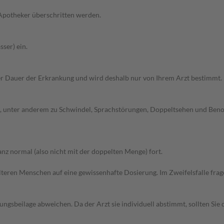
 Apotheker überschritten werden.
ser) ein.
r Dauer der Erkrankung und wird deshalb nur von Ihrem Arzt bestimmt.
 unter anderem zu Schwindel, Sprachstörungen, Doppeltsehen und Benom
z normal (also nicht mit der doppelten Menge) fort.
d älteren Menschen auf eine gewissenhafte Dosierung. Im Zweifelsfalle f
gsbeilage abweichen. Da der Arzt sie individuell abstimmt, sollten Si