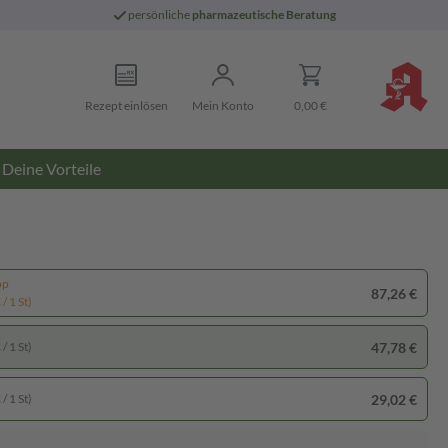
persönliche
pharmazeutische Beratung
Rezept einlösen
Mein Konto
0,00 €
Deine Vorteile
pp
87,26 €
/ 1 St)
47,78 €
/ 1 St)
29,02 €
/ 1 St)