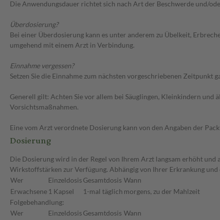
Die Anwendungsdauer richtet sich nach Art der Beschwerde und/ode
Überdosierung?
Bei einer Überdosierung kann es unter anderem zu Übelkeit, Erbrech
umgehend mit einem Arzt in Verbindung.
Einnahme vergessen?
Setzen Sie die Einnahme zum nächsten vorgeschriebenen Zeitpunkt gan
Generell gilt: Achten Sie vor allem bei Säuglingen, Kleinkindern un
Vorsichtsmaßnahmen.
Eine vom Arzt verordnete Dosierung kann von den Angaben der Packun
Dosierung
Die Dosierung wird in der Regel von Ihrem Arzt langsam erhöht und au
Wirkstoffstärken zur Verfügung. Abhängig von Ihrer Erkrankung und
Wer
Einzeldosis
Gesamtdosis
Wann
Erwachsene
1 Kapsel
1-mal täglich
morgens, zu der Mahlzeit
Folgebehandlung:
Wer
Einzeldosis
Gesamtdosis
Wann