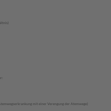
ltnis)
r:
Atemwegserkrankung mit einer Verengung der Atemwege)