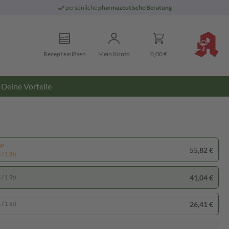
persönliche
pharmazeutische Beratung
Rezept einlösen
Mein Konto
0,00 €
Deine Vorteile
pp
55,82 €
/ 1 St)
41,04 €
/ 1 St)
26,41 €
/ 1 St)