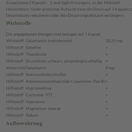
Erwachsene
2 Kapseln
1-mal täglich
morgens, zu der Mahlzeit
Höchstdosis: Unter ärztlicher Aufsicht kann die Dosis auf 3 Kapseln 
Gesamtdosis reduzieren oder den Dosierungsabstand verlängern.
Wirkstoffe
Die angegebenen Mengen sind bezogen auf 1 Kapsel
Wirkstoff
Galantamin hydrobromid
10,25 mg
Hilfsstoff
Gelatine
+
Hilfsstoff
Titandioxid
+
Hilfsstoff
Drucktinte, schwarz, propylenglycolhaltig
+
entspricht
Galantamin
8 mg
Hilfsstoff
Natriumdodecylsulfat
+
Hilfsstoff
Ammoniummethacrylat-Copolymer (Typ B)
+
Hilfsstoff
Hypromellose
+
Hilfsstoff
Carbomer 971
+
Hilfsstoff
Hyprolose
+
Hilfsstoff
Magnesium stearat
+
Hilfsstoff
Talkum
+
Aufbewahrung