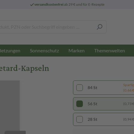
versandkostenfrei
ab 29 € und für E-Rezepte
letzungen
Sonnenschutz
Marken
Themenwelten
etard-Kapseln
Sparti
84 St
(0,66 € 
56 St
(0,73 € 
28 St
(0,94 € 