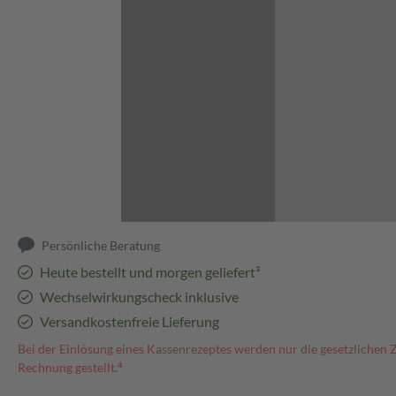
Abbildung kann abweichen
Persönliche Beratung
Heute bestellt und morgen geliefert³
Wechselwirkungscheck inklusive
Versandkostenfreie Lieferung
Bei der Einlösung eines Kassenrezeptes werden nur die gesetzlichen 
Rechnung gestellt.⁴