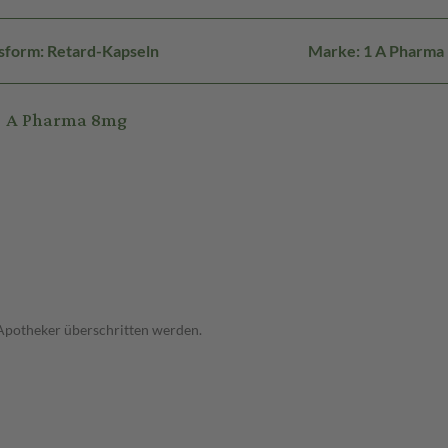
sform: Retard-Kapseln
Marke: 1 A Pharma
1 A Pharma 8mg
 Apotheker überschritten werden.