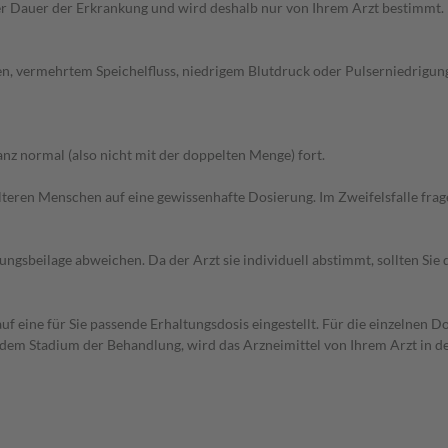
r Dauer der Erkrankung und wird deshalb nur von Ihrem Arzt bestimmt.
en, vermehrtem Speichelfluss, niedrigem Blutdruck oder Pulserniedrigun
z normal (also nicht mit der doppelten Menge) fort.
d älteren Menschen auf eine gewissenhafte Dosierung. Im Zweifelsfalle f
gsbeilage abweichen. Da der Arzt sie individuell abstimmt, sollten Si
f eine für Sie passende Erhaltungsdosis eingestellt. Für die einzelnen D
 dem Stadium der Behandlung, wird das Arzneimittel von Ihrem Arzt in 