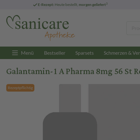
3
E-Rezept:
Heute bestellt,
morgen geliefert
Menü
Bestseller
Sparsets
Schmerzen & Ver
Galantamin-1 A Pharma 8mg 56 St R
Rezeptpflichtig