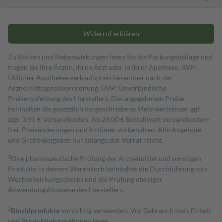
Widerruf erklären
Zu Risiken und Nebenwirkungen lesen Sie die Packungsbeilage und
fragen Sie Ihre Ärztin, Ihren Arzt oder in Ihrer Apotheke. AVP:
Üblicher Apothekenverkaufspreis berechnet nach der
Arzneimittelpreisverordnung. UVP: Unverbindliche
Preisempfehlung des Herstellers. Die angegebenen Preise
beinhalten die gesetzlich vorgeschriebene Mehrwertsteuer, ggf.
zzgl. 3,95 € Versandkosten. Ab 29,00 € Bestell­wert versand­kosten­
frei. Preisänderungen und Irrtümer vorbehalten. Alle Angebote
und Gratis-Beigaben nur solange der Vorrat reicht.
1
Eine pharmazeutische Prüfung der Arzneimittel und sonstigen
Produkte in deinem Warenkorb beinhaltet die Durchführung von
Wechselwirkungschecks und die Prüfung etwaiger
Anwendungshinweise des Herstellers.
2
Biozidprodukte
vorsichtig verwenden. Vor Gebrauch stets Etikett
und Produktinformationen lesen.