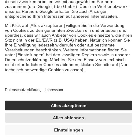
Zuzahlung zehn Prozent der Kosten sowie zehn Euro je
Verordnung.
Um das Engagement der Versicherten für ihre eigene Gesundheit zu
stärken und die besondere Stellung der Familie zu unterstützen,
fallen
keine Zuzahlungen
an bei:
• Kindern und Jugendlichen bis zum vollendeten 18. Lebensjahr
mit Ausnahme der Fahrkosten
• Untersuchungen zur Vorsorge und Früherkennung, die von der
GKV getragen werden
• empfohlenen Schutzimpfungen
• Harn- und Blutteststreifen
Wir nutzen Trusted Shops als unabhängigen Dienstleister für die
Einholung von Bewertungen. Trusted Shops hat Maßnahmen
getroffen, um sicherzustellen, dass es sich um echte Bewertungen
handelt. Mehr Informationen findest du hier:
https://help.etrusted.com/hc/de/articles/4419944605341
Einige Bilder und Inhalte wurden unter Zuhilfenahme künstlicher
Intelligenz erstellt.