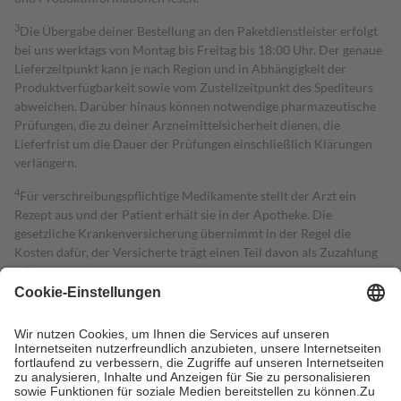
3
Die Übergabe deiner Bestellung an den Paketdienstleister erfolgt
bei uns werktags von Montag bis Freitag bis 18:00 Uhr. Der genaue
Lieferzeitpunkt kann je nach Region und in Abhängigkeit der
Produktverfügbarkeit sowie vom Zustellzeitpunkt des Spediteurs
abweichen. Darüber hinaus können notwendige pharmazeutische
Prüfungen, die zu deiner Arzneimittelsicherheit dienen, die
Lieferfrist um die Dauer der Prüfungen einschließlich Klärungen
verlängern.
4
Für verschreibungspflichtige Medikamente stellt der Arzt ein
Rezept aus und der Patient erhält sie in der Apotheke. Die
gesetzliche Krankenversicherung übernimmt in der Regel die
Kosten dafür, der Versicherte trägt einen Teil davon als Zuzahlung
mit.
Grundsätzlich leisten Mitglieder Zuzahlungen in Höhe von zehn
Prozent des Abgabepreises,
mindestens
jedoch
fünf Euro
und
höchstens zehn Euro.
Es sind jedoch nie mehr als die tatsächlichen
Kosten der Leistung zu entrichten.
Diese Regeln gelten grundsätzlich auch für Online-Apotheken.
Bei Heilmitteln und häuslicher Krankenpflege beträgt die