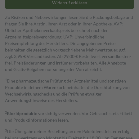
Widerruf erklären
Zu Risiken und Nebenwirkungen lesen Sie die Packungsbeilage und
fragen Sie Ihre Ärztin, Ihren Arzt oder in Ihrer Apotheke. AVP:
Üblicher Apothekenverkaufspreis berechnet nach der
Arzneimittelpreisverordnung. UVP: Unverbindliche
Preisempfehlung des Herstellers. Die angegebenen Preise
beinhalten die gesetzlich vorgeschriebene Mehrwertsteuer, ggf.
zzgl. 3,95 € Versandkosten. Ab 29,00 € Bestell­wert versand­kosten­
frei. Preisänderungen und Irrtümer vorbehalten. Alle Angebote
und Gratis-Beigaben nur solange der Vorrat reicht.
1
Eine pharmazeutische Prüfung der Arzneimittel und sonstigen
Produkte in deinem Warenkorb beinhaltet die Durchführung von
Wechselwirkungschecks und die Prüfung etwaiger
Anwendungshinweise des Herstellers.
2
Biozidprodukte
vorsichtig verwenden. Vor Gebrauch stets Etikett
und Produktinformationen lesen.
3
Die Übergabe deiner Bestellung an den Paketdienstleister erfolgt
bei uns werktags von Montag bis Freitag bis 18:00 Uhr. Der genaue