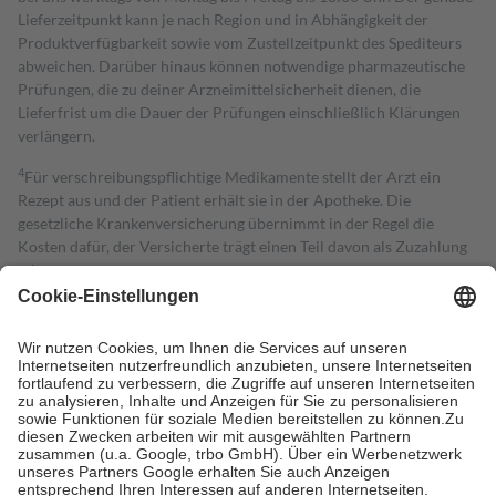
Lieferzeitpunkt kann je nach Region und in Abhängigkeit der
Produktverfügbarkeit sowie vom Zustellzeitpunkt des Spediteurs
abweichen. Darüber hinaus können notwendige pharmazeutische
Prüfungen, die zu deiner Arzneimittelsicherheit dienen, die
Lieferfrist um die Dauer der Prüfungen einschließlich Klärungen
verlängern.
4
Für verschreibungspflichtige Medikamente stellt der Arzt ein
Rezept aus und der Patient erhält sie in der Apotheke. Die
gesetzliche Krankenversicherung übernimmt in der Regel die
Kosten dafür, der Versicherte trägt einen Teil davon als Zuzahlung
mit.
Grundsätzlich leisten Mitglieder Zuzahlungen in Höhe von zehn
Prozent des Abgabepreises,
mindestens
jedoch
fünf Euro
und
höchstens zehn Euro.
Es sind jedoch nie mehr als die tatsächlichen
Kosten der Leistung zu entrichten.
Diese Regeln gelten grundsätzlich auch für Online-Apotheken.
Bei Heilmitteln und häuslicher Krankenpflege beträgt die
Zuzahlung zehn Prozent der Kosten sowie zehn Euro je
Verordnung.
Um das Engagement der Versicherten für ihre eigene Gesundheit zu