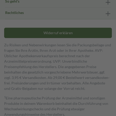
So geht's
Rechtliches
Widerruf erklären
Zu Risiken und Nebenwirkungen lesen Sie die Packungsbeilage und
fragen Sie Ihre Ärztin, Ihren Arzt oder in Ihrer Apotheke. AVP:
Üblicher Apothekenverkaufspreis berechnet nach der
Arzneimittelpreisverordnung. UVP: Unverbindliche
Preisempfehlung des Herstellers. Die angegebenen Preise
beinhalten die gesetzlich vorgeschriebene Mehrwertsteuer, ggf.
zzgl. 3,95 € Versandkosten. Ab 29,00 € Bestell­wert versand­kosten­
frei. Preisänderungen und Irrtümer vorbehalten. Alle Angebote
und Gratis-Beigaben nur solange der Vorrat reicht.
1
Eine pharmazeutische Prüfung der Arzneimittel und sonstigen
Produkte in deinem Warenkorb beinhaltet die Durchführung von
Wechselwirkungschecks und die Prüfung etwaiger
Anwendungshinweise des Herstellers.