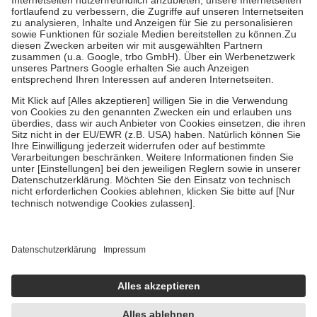
Diese Regeln gelten grundsätzlich auch für Online-Apotheken.
Bei Heilmitteln und häuslicher Krankenpflege beträgt die
Zuzahlung zehn Prozent der Kosten sowie zehn Euro je
Verordnung.
Um das Engagement der Versicherten für ihre eigene Gesundheit zu
stärken und die besondere Stellung der Familie zu unterstützen,
fallen
keine Zuzahlungen
an bei:
• Kindern und Jugendlichen bis zum vollendeten 18. Lebensjahr
mit Ausnahme der Fahrkosten
• Untersuchungen zur Vorsorge und Früherkennung, die von der
GKV getragen werden
• empfohlenen Schutzimpfungen
• Harn- und Blutteststreifen
Wir nutzen Trusted Shops als unabhängigen Dienstleister für die
Einholung von Bewertungen. Trusted Shops hat Maßnahmen
getroffen, um sicherzustellen, dass es sich um echte Bewertungen
handelt. Mehr Informationen findest du hier:
https://help.etrusted.com/hc/de/articles/4419944605341
Einige Bilder und Inhalte wurden unter Zuhilfenahme künstlicher