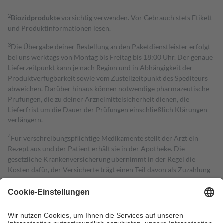
2
Biozidprodukte
vorsichtig verwenden. Vor Gebrauch stets Etikett
und Produktinformationen lesen.
3
Die Übergabe deiner Bestellung an den Paketdienstleister erfolgt
bei uns werktags von Montag bis Freitag bis 18:00 Uhr. Der genaue
Lieferzeitpunkt kann je nach Region und in Abhängigkeit der
Produktverfügbarkeit sowie vom Zustellzeitpunkt des Spediteurs
abweichen. Darüber hinaus können notwendige pharmazeutische
Prüfungen, die zu deiner Arzneimittelsicherheit dienen, die
Lieferfrist um die Dauer der Prüfungen einschließlich Klärungen
verlängern.
4
Für verschreibungspflichtige Medikamente stellt der Arzt ein
Rezept aus und der Patient erhält sie in der Apotheke. Die
gesetzliche Krankenversicherung übernimmt in der Regel die
Kosten dafür, der Versicherte trägt einen Teil davon als Zuzahlung
mit.
Grundsätzlich leisten Mitglieder Zuzahlungen in Höhe von zehn
Prozent des Abgabepreises,
mindestens
jedoch
fünf Euro
und
höchstens zehn Euro.
Es sind jedoch nie mehr als die tatsächlichen
Kosten der Leistung zu entrichten.