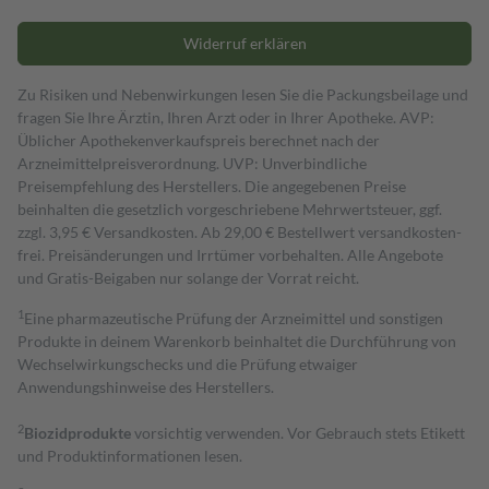
Widerruf erklären
Zu Risiken und Nebenwirkungen lesen Sie die Packungsbeilage und
fragen Sie Ihre Ärztin, Ihren Arzt oder in Ihrer Apotheke. AVP:
Üblicher Apothekenverkaufspreis berechnet nach der
Arzneimittelpreisverordnung. UVP: Unverbindliche
Preisempfehlung des Herstellers. Die angegebenen Preise
beinhalten die gesetzlich vorgeschriebene Mehrwertsteuer, ggf.
zzgl. 3,95 € Versandkosten. Ab 29,00 € Bestell­wert versand­kosten­
frei. Preisänderungen und Irrtümer vorbehalten. Alle Angebote
und Gratis-Beigaben nur solange der Vorrat reicht.
1
Eine pharmazeutische Prüfung der Arzneimittel und sonstigen
Produkte in deinem Warenkorb beinhaltet die Durchführung von
Wechselwirkungschecks und die Prüfung etwaiger
Anwendungshinweise des Herstellers.
2
Biozidprodukte
vorsichtig verwenden. Vor Gebrauch stets Etikett
und Produktinformationen lesen.