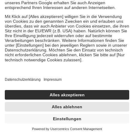
Um das Engagement der Versicherten für ihre eigene Gesundheit zu
stärken und die besondere Stellung der Familie zu unterstützen,
fallen
keine Zuzahlungen
an bei:
• Kindern und Jugendlichen bis zum vollendeten 18. Lebensjahr
mit Ausnahme der Fahrkosten
• Untersuchungen zur Vorsorge und Früherkennung, die von der
GKV getragen werden
• empfohlenen Schutzimpfungen
• Harn- und Blutteststreifen
Wir nutzen Trusted Shops als unabhängigen Dienstleister für die
Einholung von Bewertungen. Trusted Shops hat Maßnahmen
getroffen, um sicherzustellen, dass es sich um echte Bewertungen
handelt. Mehr Informationen findest du hier:
https://help.etrusted.com/hc/de/articles/4419944605341
Einige Bilder und Inhalte wurden unter Zuhilfenahme künstlicher
Intelligenz erstellt.
AVP:
47,90 €
45,02 €