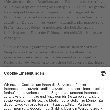
3
Die Übergabe deiner Bestellung an den Paketdienstleister erfolgt
bei uns werktags von Montag bis Freitag bis 18:00 Uhr. Der genaue
Lieferzeitpunkt kann je nach Region und in Abhängigkeit der
Produktverfügbarkeit sowie vom Zustellzeitpunkt des Spediteurs
abweichen. Darüber hinaus können notwendige pharmazeutische
Prüfungen, die zu deiner Arzneimittelsicherheit dienen, die
Lieferfrist um die Dauer der Prüfungen einschließlich Klärungen
verlängern.
4
Für verschreibungspflichtige Medikamente stellt der Arzt ein
Rezept aus und der Patient erhält sie in der Apotheke. Die
gesetzliche Krankenversicherung übernimmt in der Regel die
Kosten dafür, der Versicherte trägt einen Teil davon als Zuzahlung
mit.
Grundsätzlich leisten Mitglieder Zuzahlungen in Höhe von zehn
Prozent des Abgabepreises,
mindestens
jedoch
fünf Euro
und
höchstens zehn Euro.
Es sind jedoch nie mehr als die tatsächlichen
Kosten der Leistung zu entrichten.
Diese Regeln gelten grundsätzlich auch für Online-Apotheken.
Bei Heilmitteln und häuslicher Krankenpflege beträgt die
Zuzahlung zehn Prozent der Kosten sowie zehn Euro je
Verordnung.