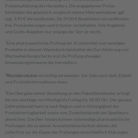
Preisempfehlung des Herstellers. Die angegebenen Preise
beinhalten die gesetzlich vorgeschriebene Mehrwertsteuer, ggf.
zzgl. 3,95 € Versandkosten. Ab 29,00 € Bestell­wert versand­kosten­
frei. Preisänderungen und Irrtümer vorbehalten. Alle Angebote
und Gratis-Beigaben nur solange der Vorrat reicht.
1
Eine pharmazeutische Prüfung der Arzneimittel und sonstigen
Produkte in deinem Warenkorb beinhaltet die Durchführung von
Wechselwirkungschecks und die Prüfung etwaiger
Anwendungshinweise des Herstellers.
2
Biozidprodukte
vorsichtig verwenden. Vor Gebrauch stets Etikett
und Produktinformationen lesen.
3
Die Übergabe deiner Bestellung an den Paketdienstleister erfolgt
bei uns werktags von Montag bis Freitag bis 18:00 Uhr. Der genaue
Lieferzeitpunkt kann je nach Region und in Abhängigkeit der
Produktverfügbarkeit sowie vom Zustellzeitpunkt des Spediteurs
abweichen. Darüber hinaus können notwendige pharmazeutische
Prüfungen, die zu deiner Arzneimittelsicherheit dienen, die
Lieferfrist um die Dauer der Prüfungen einschließlich Klärungen