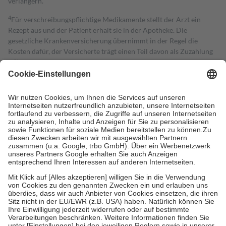
verlängern.
4
Für verschreibungspflichtige Medikamente stellt der Arzt ein
Rezept aus und der Patient erhält sie in der Apotheke. Die
gesetzliche Krankenversicherung übernimmt in der Regel die
Kosten dafür, der Versicherte trägt einen Teil davon als Zuzahlung
mit.
Grundsätzlich leisten Mitglieder Zuzahlungen in Höhe von zehn
Prozent des Abgabepreises,
mindestens
jedoch
fünf Euro
und
höchstens zehn Euro.
Es sind jedoch nie mehr als die tatsächlichen
Kosten der Leistung zu entrichten.
Diese Regeln gelten grundsätzlich auch für Online-Apotheken.
Bei Heilmitteln und häuslicher Krankenpflege beträgt die
Zuzahlung zehn Prozent der Kosten sowie zehn Euro je
Verordnung.
Um das Engagement der Versicherten für ihre eigene Gesundheit zu
stärken und die besondere Stellung der Familie zu unterstützen,
fallen
keine Zuzahlungen
an bei:
• Kindern und Jugendlichen bis zum vollendeten 18. Lebensjahr
mit Ausnahme der Fahrkosten
• Untersuchungen zur Vorsorge und Früherkennung, die von der
GKV getragen werden