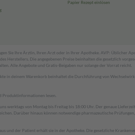
Papier Rezept einlösen
g
gen Sie Ihre Ärztin, Ihren Arzt oder in Ihrer Apotheke. AVP: Üblicher A
s Herstellers. Die angegebenen Preise beinhalten die gesetzlich vorgesc
alten. Alle Angebote und Gratis-Beigaben nur solange der Vorrat reicht.
dukte in deinem Warenkorb beinhaltet die Durchführung von Wechselwir
nd Produktinformationen lesen.
 uns werktags von Montag bis Freitag bis 18:00 Uhr. Der genaue Lieferze
ichen. Darüber hinaus können notwendige pharmazeutische Prüfungen, die
aus und der Patient erhält sie in der Apotheke. Die gesetzliche Krankenv