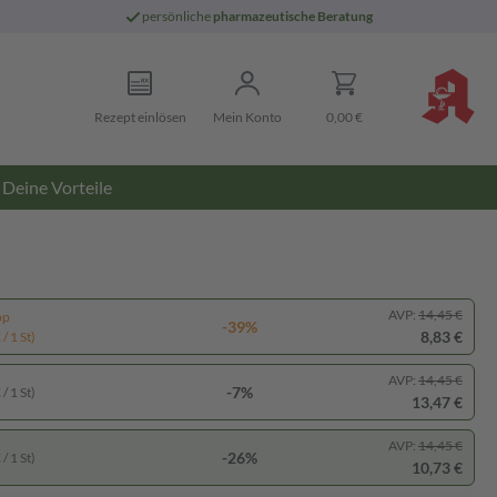
persönliche
pharmazeutische Beratung
Rezept einlösen
Mein Konto
0,00 €
Deine Vorteile
AVP:
14,45 €
pp
-39%
8,83 €
/ 1 St)
AVP:
14,45 €
-7%
/ 1 St)
13,47 €
AVP:
14,45 €
-26%
/ 1 St)
10,73 €