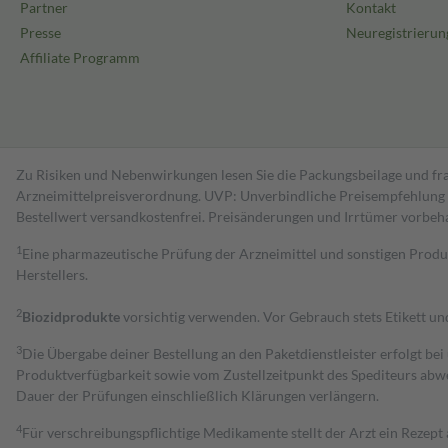
Partner
Kontakt
Presse
Neuregistrierun
Affiliate Programm
Zu Risiken und Nebenwirkungen lesen Sie die Packungsbeilage und fra
Arzneimittelpreisverordnung. UVP: Unverbindliche Preisempfehlung de
Bestell­wert versand­kosten­frei. Preisänderungen und Irrtümer vorbeh
1
Eine pharmazeutische Prüfung der Arzneimittel und sonstigen Pro
Herstellers.
2
Biozidprodukte
vorsichtig verwenden. Vor Gebrauch stets Etikett u
3
Die Übergabe deiner Bestellung an den Paketdienstleister erfolgt bei
Produktverfügbarkeit sowie vom Zustellzeitpunkt des Spediteurs abwe
Dauer der Prüfungen einschließlich Klärungen verlängern.
4
Für verschreibungspflichtige Medikamente stellt der Arzt ein Rezept 