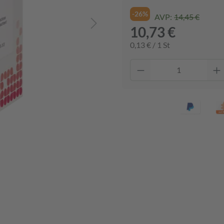
-26%
AVP:
14,45 €
10,73 €
0,13 € / 1 St