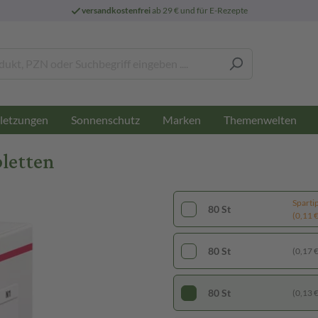
versandkostenfrei
ab 29 € und für E-Rezepte
letzungen
Sonnenschutz
Marken
Themenwelten
letten
Sparti
80 St
(0,11 € 
80 St
(0,17 € 
80 St
(0,13 € 