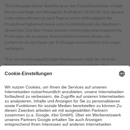
3
Die Übergabe deiner Bestellung an den Paketdienstleister erfolgt
bei uns werktags von Montag bis Freitag bis 18:00 Uhr. Der genaue
Lieferzeitpunkt kann je nach Region und in Abhängigkeit der
Produktverfügbarkeit sowie vom Zustellzeitpunkt des Spediteurs
abweichen. Darüber hinaus können notwendige pharmazeutische
Prüfungen, die zu deiner Arzneimittelsicherheit dienen, die
Lieferfrist um die Dauer der Prüfungen einschließlich Klärungen
verlängern.
4
Für verschreibungspflichtige Medikamente stellt der Arzt ein
Rezept aus und der Patient erhält sie in der Apotheke. Die
gesetzliche Krankenversicherung übernimmt in der Regel die
Kosten dafür, der Versicherte trägt einen Teil davon als Zuzahlung
mit.
Grundsätzlich leisten Mitglieder Zuzahlungen in Höhe von zehn
Prozent des Abgabepreises,
mindestens
jedoch
fünf Euro
und
höchstens zehn Euro.
Es sind jedoch nie mehr als die tatsächlichen
Kosten der Leistung zu entrichten.
Diese Regeln gelten grundsätzlich auch für Online-Apotheken.
Bei Heilmitteln und häuslicher Krankenpflege beträgt die
Zuzahlung zehn Prozent der Kosten sowie zehn Euro je