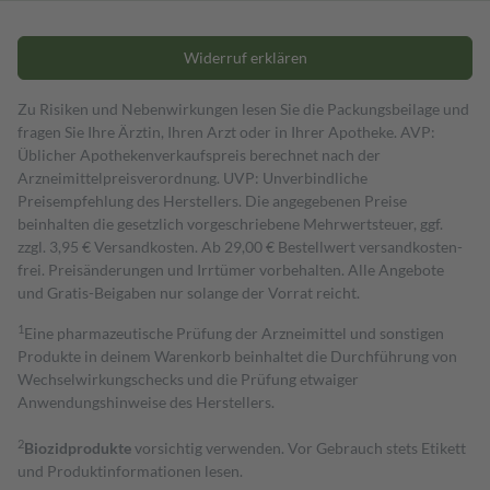
Widerruf erklären
Zu Risiken und Nebenwirkungen lesen Sie die Packungsbeilage und
fragen Sie Ihre Ärztin, Ihren Arzt oder in Ihrer Apotheke. AVP:
Üblicher Apothekenverkaufspreis berechnet nach der
Arzneimittelpreisverordnung. UVP: Unverbindliche
Preisempfehlung des Herstellers. Die angegebenen Preise
beinhalten die gesetzlich vorgeschriebene Mehrwertsteuer, ggf.
zzgl. 3,95 € Versandkosten. Ab 29,00 € Bestell­wert versand­kosten­
frei. Preisänderungen und Irrtümer vorbehalten. Alle Angebote
und Gratis-Beigaben nur solange der Vorrat reicht.
1
Eine pharmazeutische Prüfung der Arzneimittel und sonstigen
Produkte in deinem Warenkorb beinhaltet die Durchführung von
Wechselwirkungschecks und die Prüfung etwaiger
Anwendungshinweise des Herstellers.
2
Biozidprodukte
vorsichtig verwenden. Vor Gebrauch stets Etikett
und Produktinformationen lesen.