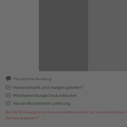
Abbildung kann abweichen
Persönliche Beratung
Heute bestellt und morgen geliefert³
Wechselwirkungscheck inklusive
Versandkostenfreie Lieferung
Bei der Einlösung eines Kassenrezeptes werden nur die gesetzlichen 
Rechnung gestellt.⁴