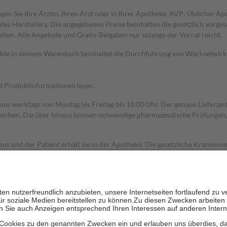
gen Sie Ihre Ärztin, Ihren Arzt oder in Ihrer Apotheke. AVP: Üblicher A
s Herstellers. Die angegebenen Preise beinhalten die gesetzlich vorgesc
alten. Alle Angebote und Gratis-Beigaben nur solange der Vorrat reicht.
dukte in deinem Warenkorb beinhaltet die Durchführung von Wechselwir
nd Produktinformationen lesen.
 uns werktags von Montag bis Freitag bis 18:00 Uhr. Der genaue Lieferze
ichen. Darüber hinaus können notwendige pharmazeutische Prüfungen, die
aus und der Patient erhält sie in der Apotheke. Die gesetzliche Krankenv
ent des Abgabepreises,
mindestens
jedoch
fünf Euro
und
höchstens zehn 
zehn Prozent der Kosten sowie zehn Euro je Verordnung.
rken und die besondere Stellung der Familie zu unterstützen, fallen
kein
 Ausnahme der Fahrkosten