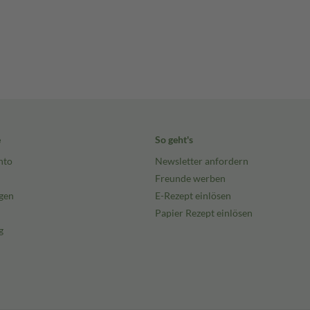
e
So geht's
nto
Newsletter anfordern
Freunde werben
gen
E-Rezept einlösen
Papier Rezept einlösen
g