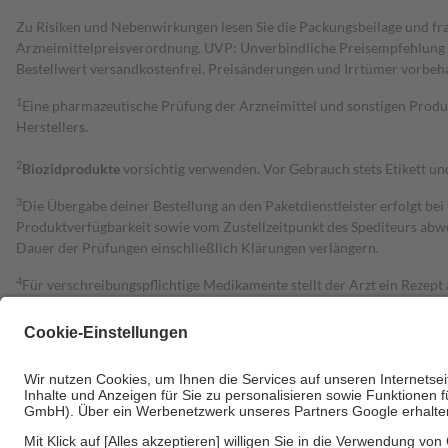
Zu Risiken und Nebenwirkungen lesen Sie die Packungsbeilage und fra
Arzneimittelpreisverordnung. UVP: Unverbindliche Preisempfehlung de
Bestell­wert versand­kosten­frei. Preisänderungen und Irrtümer vorbeh
1
Eine pharmazeutische Prüfung der Arzneimittel und sonstigen Pro
Herstellers.
2
Biozidprodukte
vorsichtig verwenden. Vor Gebrauch stets Etikett u
3
Die Übergabe deiner Bestellung an den Paketdienstleister erfolgt bei
Produktverfügbarkeit sowie vom Zustellzeitpunkt des Spediteurs abwe
Dauer der Prüfungen einschließlich Klärungen verlängern.
4
Für verschreibungspflichtige Medikamente stellt der Arzt ein Rezept 
trägt einen Teil davon als Zuzahlung mit.
Grundsätzlich leisten Mitglieder Zuzahlungen in Höhe von zehn Proz
zu entrichten.
Diese Regeln gelten grundsätzlich auch für Online-Apotheken.
Bei Heilmitteln und häuslicher Krankenpflege beträgt die Zuzahlung 
Um das Engagement der Versicherten für ihre eigene Gesundheit zu stä
• Kindern und Jugendlichen bis zum vollendeten 18. Lebensjahr mit