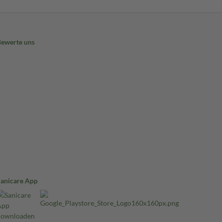
Bewerte uns
Sanicare App