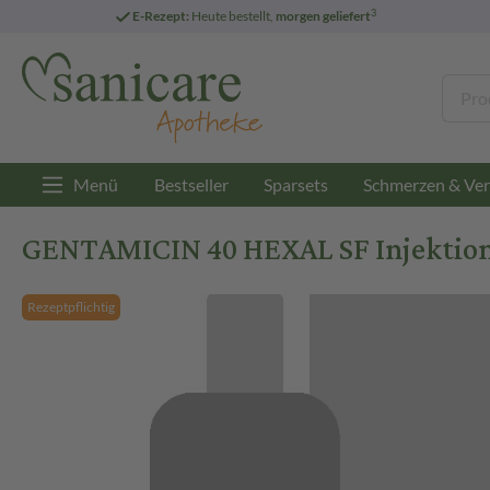
3
E-Rezept:
Heute bestellt,
morgen geliefert
Menü
Bestseller
Sparsets
Schmerzen & Ver
GENTAMICIN 40 HEXAL SF Injektions
Rezeptpflichtig