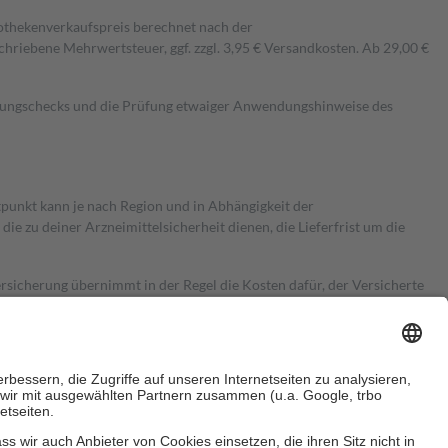
pothekenverkaufspreis berechnet nach der
hriebene Mehrwertsteuer, ggf. zzgl. 3,95 € Versandkosten. Ab 29,00 €
kungschecks und die Prüfung etwaiger Anwendungshinweise des
itpunkt kann je nach Region und in Abhängigkeit der
 zu deiner Arzneimittelsicherheit dienen, die Lieferfrist um die
ersicherung übernimmt in der Regel die Kosten dafür, der Versicherte
Euro.
Es sind jedoch nie mehr als die tatsächlichen Kosten der Leistung
e Zuzahlungen
an bei: