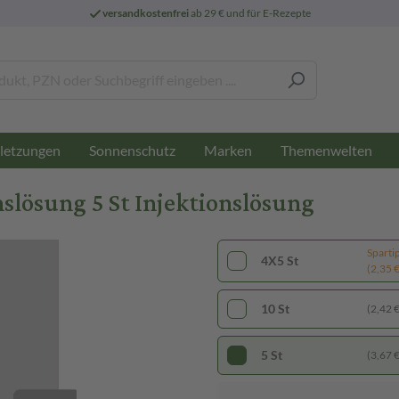
versandkostenfrei
ab 29 € und für E-Rezepte
letzungen
Sonnenschutz
Marken
Themenwelten
lösung 5 St Injektionslösung
Sparti
4X5 St
(2,35 € 
10 St
(2,42 € 
5 St
(3,67 € 