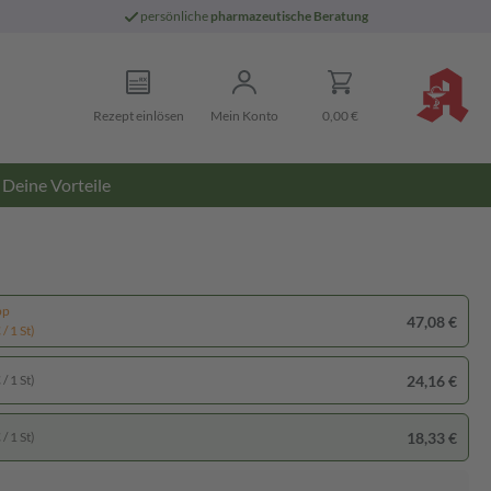
persönliche
pharmazeutische Beratung
Rezept einlösen
Mein Konto
0,00 €
Deine Vorteile
pp
47,08 €
/ 1 St)
24,16 €
/ 1 St)
18,33 €
/ 1 St)