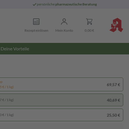
persönliche
pharmazeutische Beratung
Rezept einlösen
Mein Konto
0,00 €
Deine Vorteile
pp
69,57 €
 € / 1 kg)
40,69 €
 € / 1 kg)
25,50 €
 € / 1 kg)