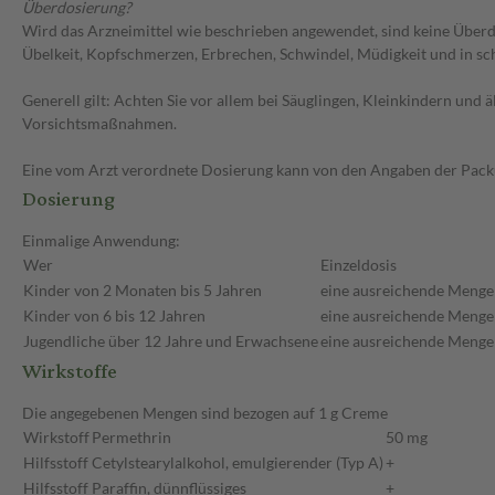
Überdosierung?
Wird das Arzneimittel wie beschrieben angewendet, sind keine Über
Übelkeit, Kopfschmerzen, Erbrechen, Schwindel, Müdigkeit und in s
Generell gilt: Achten Sie vor allem bei Säuglingen, Kleinkindern un
Vorsichtsmaßnahmen.
Eine vom Arzt verordnete Dosierung kann von den Angaben der Packun
Dosierung
Einmalige Anwendung:
Wer
Einzeldosis
Kinder von 2 Monaten bis 5 Jahren
eine ausreichende Menge (
Kinder von 6 bis 12 Jahren
eine ausreichende Menge (
Jugendliche über 12 Jahre und Erwachsene
eine ausreichende Menge (
Wirkstoffe
Die angegebenen Mengen sind bezogen auf 1 g Creme
Wirkstoff
Permethrin
50 mg
Hilfsstoff
Cetylstearylalkohol, emulgierender (Typ A)
+
Hilfsstoff
Paraffin, dünnflüssiges
+