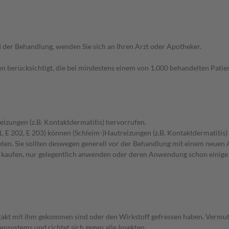
der Behandlung, wenden Sie sich an Ihren Arzt oder Apotheker.
n berücksichtigt, die bei mindestens einem von 1.000 behandelten Patien
eizungen (z.B. Kontaktdermatitis) hervorrufen.
1, E 202, E 203) können (Schleim-)Hautreizungen (z.B. Kontaktdermatitis)
en. Sie sollten deswegen generell vor der Behandlung mit einem neuen A
st kaufen, nur gelegentlich anwenden oder deren Anwendung schon einige 
takt mit ihm gekommen sind oder den Wirkstoff gefressen haben. Vermute
nsystems und richtet sich gegen alle Insekten.