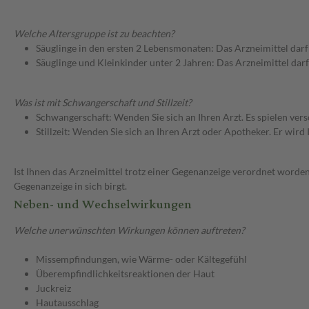
Welche Altersgruppe ist zu beachten?
Säuglinge in den ersten 2 Lebensmonaten: Das Arzneimittel dar
Säuglinge und Kleinkinder unter 2 Jahren: Das Arzneimittel dar
Was ist mit Schwangerschaft und Stillzeit?
Schwangerschaft: Wenden Sie sich an Ihren Arzt. Es spielen ve
Stillzeit: Wenden Sie sich an Ihren Arzt oder Apotheker. Er wi
Ist Ihnen das Arzneimittel trotz einer Gegenanzeige verordnet worden
Gegenanzeige in sich birgt.
Neben- und Wechselwirkungen
Welche unerwünschten Wirkungen können auftreten?
Missempfindungen, wie Wärme- oder Kältegefühl
Überempfindlichkeitsreaktionen der Haut
Juckreiz
Hautausschlag