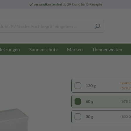
versandkostenfrei
ab 29 € und für E-Rezepte
letzungen
Sonnenschutz
Marken
Themenwelten
Sparti
120 g
(579,75
60 g
(678,17
30 g
(850,00