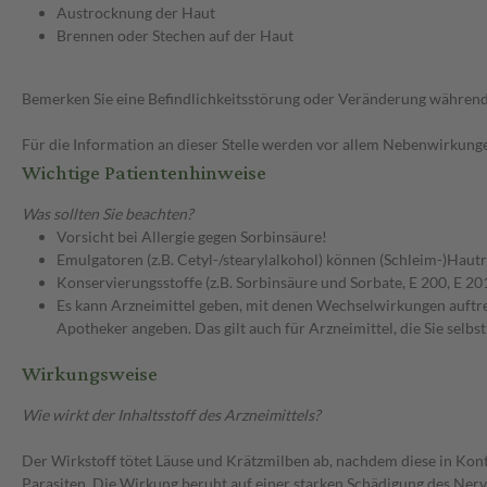
Austrocknung der Haut
Brennen oder Stechen auf der Haut
Bemerken Sie eine Befindlichkeitsstörung oder Veränderung während 
Für die Information an dieser Stelle werden vor allem Nebenwirkunge
Wichtige Patientenhinweise
Was sollten Sie beachten?
Vorsicht bei Allergie gegen Sorbinsäure!
Emulgatoren (z.B. Cetyl-/stearylalkohol) können (Schleim-)Hautr
Konservierungsstoffe (z.B. Sorbinsäure und Sorbate, E 200, E 20
Es kann Arzneimittel geben, mit denen Wechselwirkungen auftret
Apotheker angeben. Das gilt auch für Arzneimittel, die Sie selb
Wirkungsweise
Wie wirkt der Inhaltsstoff des Arzneimittels?
Der Wirkstoff tötet Läuse und Krätzmilben ab, nachdem diese in Kon
Parasiten. Die Wirkung beruht auf einer starken Schädigung des Nerve