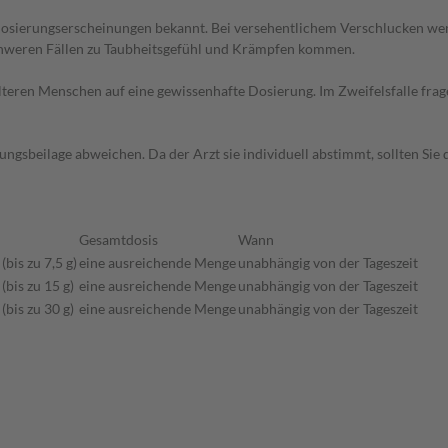
dosierungserscheinungen bekannt. Bei versehentlichem Verschlucken wen
chweren Fällen zu Taubheitsgefühl und Krämpfen kommen.
d älteren Menschen auf eine gewissenhafte Dosierung. Im Zweifelsfalle f
gsbeilage abweichen. Da der Arzt sie individuell abstimmt, sollten Si
Gesamtdosis
Wann
bis zu 7,5 g)
eine ausreichende Menge
unabhängig von der Tageszeit
bis zu 15 g)
eine ausreichende Menge
unabhängig von der Tageszeit
bis zu 30 g)
eine ausreichende Menge
unabhängig von der Tageszeit