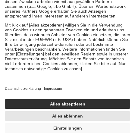
Zuzahlung zehn Prozent der Kosten sowie zehn Euro je
Verordnung.
Um das Engagement der Versicherten für ihre eigene Gesundheit zu
stärken und die besondere Stellung der Familie zu unterstützen,
fallen
keine Zuzahlungen
an bei:
• Kindern und Jugendlichen bis zum vollendeten 18. Lebensjahr
mit Ausnahme der Fahrkosten
• Untersuchungen zur Vorsorge und Früherkennung, die von der
GKV getragen werden
• empfohlenen Schutzimpfungen
• Harn- und Blutteststreifen
Wir nutzen Trusted Shops als unabhängigen Dienstleister für die
Einholung von Bewertungen. Trusted Shops hat Maßnahmen
getroffen, um sicherzustellen, dass es sich um echte Bewertungen
handelt. Mehr Informationen findest du hier:
https://help.etrusted.com/hc/de/articles/4419944605341
Einige Bilder und Inhalte wurden unter Zuhilfenahme künstlicher
Intelligenz erstellt.