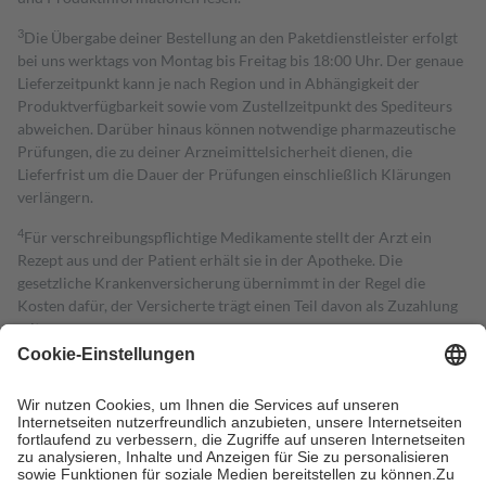
3
Die Übergabe deiner Bestellung an den Paketdienstleister erfolgt
bei uns werktags von Montag bis Freitag bis 18:00 Uhr. Der genaue
Lieferzeitpunkt kann je nach Region und in Abhängigkeit der
Produktverfügbarkeit sowie vom Zustellzeitpunkt des Spediteurs
abweichen. Darüber hinaus können notwendige pharmazeutische
Prüfungen, die zu deiner Arzneimittelsicherheit dienen, die
Lieferfrist um die Dauer der Prüfungen einschließlich Klärungen
verlängern.
4
Für verschreibungspflichtige Medikamente stellt der Arzt ein
Rezept aus und der Patient erhält sie in der Apotheke. Die
gesetzliche Krankenversicherung übernimmt in der Regel die
Kosten dafür, der Versicherte trägt einen Teil davon als Zuzahlung
mit.
Grundsätzlich leisten Mitglieder Zuzahlungen in Höhe von zehn
Prozent des Abgabepreises,
mindestens
jedoch
fünf Euro
und
höchstens zehn Euro.
Es sind jedoch nie mehr als die tatsächlichen
Kosten der Leistung zu entrichten.
Diese Regeln gelten grundsätzlich auch für Online-Apotheken.
Bei Heilmitteln und häuslicher Krankenpflege beträgt die