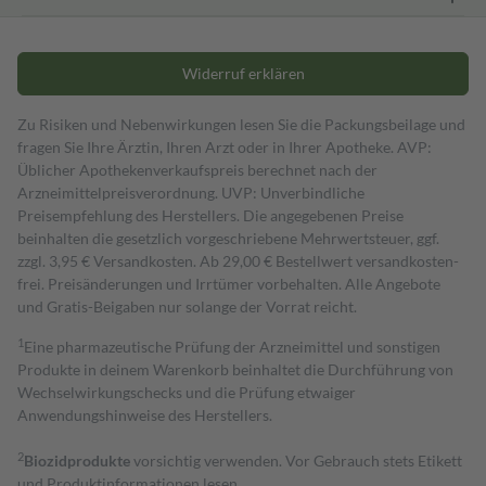
Widerruf erklären
Zu Risiken und Nebenwirkungen lesen Sie die Packungsbeilage und
fragen Sie Ihre Ärztin, Ihren Arzt oder in Ihrer Apotheke. AVP:
Üblicher Apothekenverkaufspreis berechnet nach der
Arzneimittelpreisverordnung. UVP: Unverbindliche
Preisempfehlung des Herstellers. Die angegebenen Preise
beinhalten die gesetzlich vorgeschriebene Mehrwertsteuer, ggf.
zzgl. 3,95 € Versandkosten. Ab 29,00 € Bestell­wert versand­kosten­
frei. Preisänderungen und Irrtümer vorbehalten. Alle Angebote
und Gratis-Beigaben nur solange der Vorrat reicht.
1
Eine pharmazeutische Prüfung der Arzneimittel und sonstigen
Produkte in deinem Warenkorb beinhaltet die Durchführung von
Wechselwirkungschecks und die Prüfung etwaiger
Anwendungshinweise des Herstellers.
2
Biozidprodukte
vorsichtig verwenden. Vor Gebrauch stets Etikett
und Produktinformationen lesen.