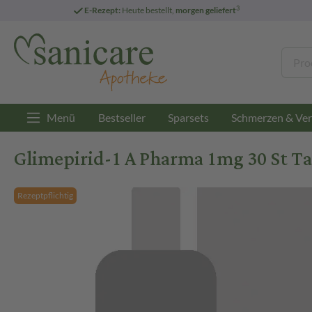
3
E-Rezept:
Heute bestellt,
morgen geliefert
Menü
Bestseller
Sparsets
Schmerzen & Ver
Glimepirid-1 A Pharma 1mg 30 St Ta
Rezeptpflichtig