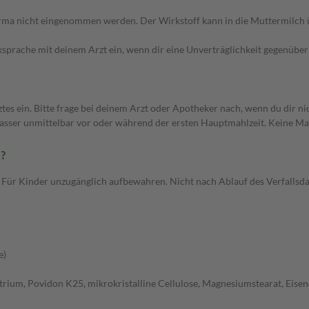
harma nicht eingenommen werden. Der Wirkstoff kann in die Muttermilch
ksprache mit deinem Arzt ein, wenn dir eine Unverträglichkeit gegenüber
ein. Bitte frage bei deinem Arzt oder Apotheker nach, wenn du dir nich
sser unmittelbar vor oder während der ersten Hauptmahlzeit. Keine Mah
n?
 Für Kinder unzugänglich aufbewahren. Nicht nach Ablauf des Verfallsd
e)
ium, Povidon K25, mikrokristalline Cellulose, Magnesiumstearat, Eisen