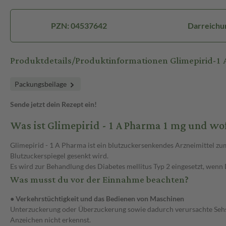
PZN: 04537642
Darreichu
Produktdetails/Produktinformationen Glimepirid-1
Packungsbeilage
Sende jetzt dein Rezept ein!
Was ist Glimepirid - 1 A Pharma 1 mg und w
Glimepirid - 1 A Pharma ist ein blutzuckersenkendes Arzneimittel z
Blutzuckerspiegel gesenkt wird.
Es wird zur Behandlung des Diabetes mellitus Typ 2 eingesetzt, wenn
Was musst du vor der Einnahme beachten?
● Verkehrstüchtigkeit und das Bedienen von Maschinen
Unterzuckerung oder Überzuckerung sowie dadurch verursachte Sehst
Anzeichen nicht erkennst.