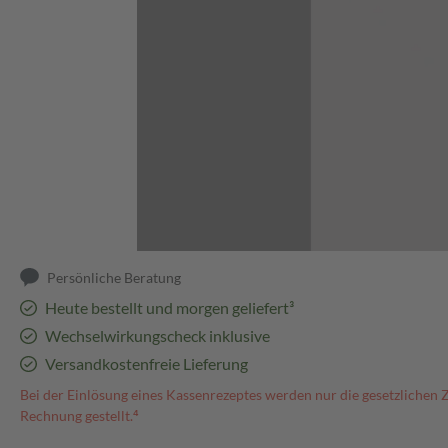
Abbildung kann abweichen
Persönliche Beratung
Heute bestellt und morgen geliefert³
Wechselwirkungscheck inklusive
Versandkostenfreie Lieferung
Bei der Einlösung eines Kassenrezeptes werden nur die gesetzlichen 
Rechnung gestellt.⁴