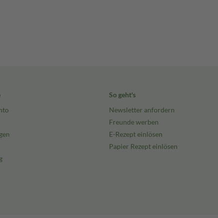
e
So geht's
nto
Newsletter anfordern
Freunde werben
gen
E-Rezept einlösen
Papier Rezept einlösen
g