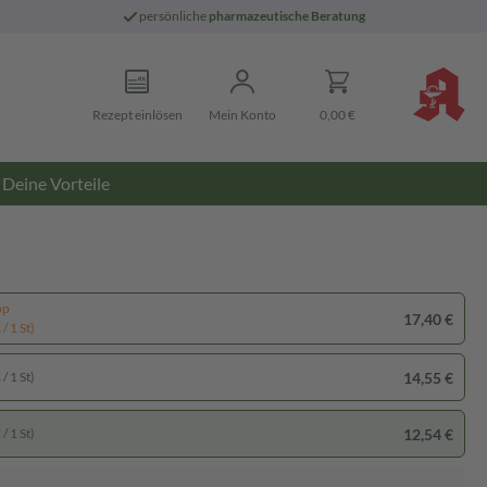
persönliche
pharmazeutische Beratung
Rezept einlösen
Mein Konto
0,00 €
Deine Vorteile
pp
17,40 €
/ 1 St)
14,55 €
/ 1 St)
12,54 €
/ 1 St)