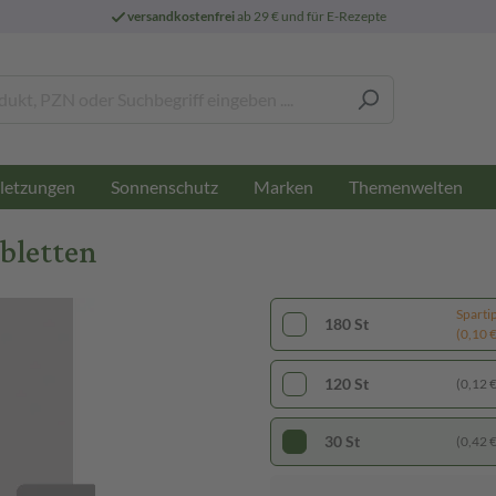
versandkostenfrei
ab 29 € und für E-Rezepte
letzungen
Sonnenschutz
Marken
Themenwelten
bletten
Sparti
180 St
(0,10 € 
120 St
(0,12 € 
30 St
(0,42 € 