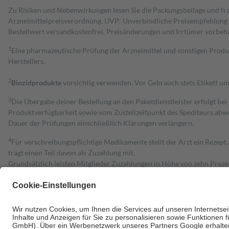
Zu Risiken und Nebenwirkungen lesen Sie die Packungsbeilage und fra
Arzneimittelpreisverordnung. UVP: Unverbindliche Preisempfehlung de
Bestell­wert versand­kosten­frei. Preisänderungen und Irrtümer vorbeh
1
Eine pharmazeutische Prüfung der Arzneimittel und sonstigen Pro
Herstellers.
2
Biozidprodukte
vorsichtig verwenden. Vor Gebrauch stets Etikett u
3
Die Übergabe deiner Bestellung an den Paketdienstleister erfolgt bei
Produktverfügbarkeit sowie vom Zustellzeitpunkt des Spediteurs abwe
Dauer der Prüfungen einschließlich Klärungen verlängern.
4
Für verschreibungspflichtige Medikamente stellt der Arzt ein Rezept 
trägt einen Teil davon als Zuzahlung mit.
Grundsätzlich leisten Mitglieder Zuzahlungen in Höhe von zehn Proz
zu entrichten.
Diese Regeln gelten grundsätzlich auch für Online-Apotheken.
Bei Heilmitteln und häuslicher Krankenpflege beträgt die Zuzahlung 
Um das Engagement der Versicherten für ihre eigene Gesundheit zu stä
• Kindern und Jugendlichen bis zum vollendeten 18. Lebensjahr mit
• Untersuchungen zur Vorsorge und Früherkennung, die von der GKV