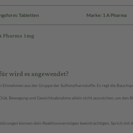
ngsform: Tabletten
Marke: 1 A Pharma
 A Pharma 1mg
ofür wird es angewendet?
um Einnehmen aus der Gruppe der Sulfonylharnstoffe. Es regt die Bauchs
 Diät, Bewegung und Gewichtsabnahme allein nicht ausreichen, um den Bl
örungen können dein Reaktionsvermögen beeinträchtigen. Sprich mit de