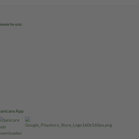
Bewerte uns
Sanicare App