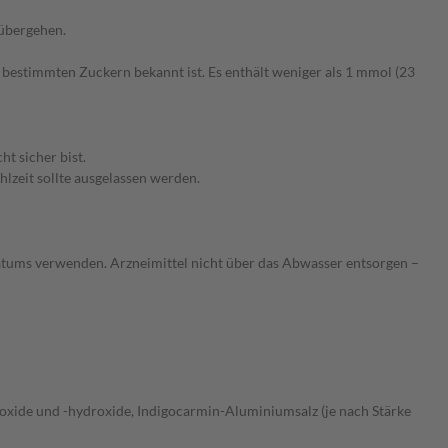
 übergehen.
 bestimmten Zuckern bekannt ist. Es enthält weniger als 1 mmol (23
t sicher bist.
lzeit sollte ausgelassen werden.
atums verwenden. Arzneimittel nicht über das Abwasser entsorgen –
oxide und -hydroxide, Indigocarmin-Aluminiumsalz (je nach Stärke