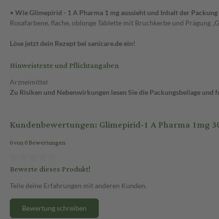
•
Wie Glimepirid - 1 A Pharma 1 mg aussieht und Inhalt der Packung
Rosafarbene, flache, oblonge Tablette mit Bruchkerbe und Prägung „G|1
Löse jetzt dein Rezept bei sanicare.de ein!
Hinweistexte und Pflichtangaben
Arzneimittel
Zu Risiken und Nebenwirkungen lesen Sie die Packungsbeilage und fra
Kundenbewertungen: Glimepirid-1 A Pharma 1mg 30
0 von 0 Bewertungen
Bewerte dieses Produkt!
Teile deine Erfahrungen mit anderen Kunden.
Bewertung schreiben