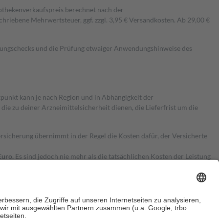
pothekenverkaufspreis berechnet nach der
hriebene Mehrwertsteuer, ggf. zzgl. 3,95 € Versandkosten. Ab 29,00 €
kungschecks und die Prüfung etwaiger Anwendungshinweise des
itpunkt kann je nach Region und in Abhängigkeit der
 zu deiner Arzneimittelsicherheit dienen, die Lieferfrist um die
ersicherung übernimmt in der Regel die Kosten dafür, der Versicherte
Euro.
Es sind jedoch nie mehr als die tatsächlichen Kosten der Leistung
e Zuzahlungen
an bei: