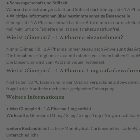
● Schwangerschaft und Stillzeit
Während der Schwangerschaft und Stillzeit darf Glimepirid - 1 A P
● Wichtige Informationen über bestimmte sonstige Bestandteile
Glimepirid - 1 A Pharma enthält Lactose. Bitte nimm es nur nach Rüc
mg) Natrium pro Tablette und ist damit nahezu natriumfrei.
Wie ist Glimepirid - 1 A Pharma einzunehmen?
Nimm Glimepirid - 1 A Pharma immer genau nach Anweisung des Arztes 
Die Einnahme erfolgt unzerkaut mit mindestens einem halben Glas Wa
Die Dosierung wird vom Arzt individuell festgelegt.
Wie ist Glimepirid - 1 A Pharma 1 mg aufzubewahre
Nicht über 30 °C lagern und in der Originalverpackung aufbewahren.
frage in der Apotheke nach einer geeigneten Entsorgung.
Weitere Informationen
•
Was Glimepirid - 1 A Pharma 1 mg enthält
Wirkstoffe
: Glimepirid (1 mg / 2 mg / 3 mg / 4 mg / 6 mg je nach Stärk
weitere Bestandteile
: Lactose-Monohydrat, Carboxymethylstärke-Natr
unterschiedlich)