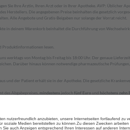
gen Sie Ihre Ärztin, Ihren Arzt oder in Ihrer Apotheke. AVP: Üblicher A
s Herstellers. Die angegebenen Preise beinhalten die gesetzlich vorgesc
alten. Alle Angebote und Gratis-Beigaben nur solange der Vorrat reicht.
dukte in deinem Warenkorb beinhaltet die Durchführung von Wechselwir
nd Produktinformationen lesen.
 uns werktags von Montag bis Freitag bis 18:00 Uhr. Der genaue Lieferze
ichen. Darüber hinaus können notwendige pharmazeutische Prüfungen, die
aus und der Patient erhält sie in der Apotheke. Die gesetzliche Krankenv
ent des Abgabepreises,
mindestens
jedoch
fünf Euro
und
höchstens zehn 
zehn Prozent der Kosten sowie zehn Euro je Verordnung.
rken und die besondere Stellung der Familie zu unterstützen, fallen
kein
 Ausnahme der Fahrkosten
 getragen werden