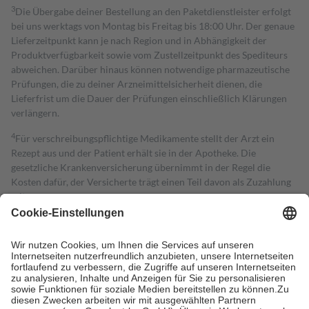
3
Die Übergabe deiner Bestellung an den Paketdienstleister erfolgt
bei uns werktags von Montag bis Freitag bis 18:00 Uhr. Der genaue
Lieferzeitpunkt kann je nach Region und in Abhängigkeit der
Produktverfügbarkeit sowie vom Zustellzeitpunkt des Spediteurs
abweichen. Darüber hinaus können notwendige pharmazeutische
Prüfungen, die zu deiner Arzneimittelsicherheit dienen, die
Lieferfrist um die Dauer der Prüfungen einschließlich Klärungen
verlängern.
4
Für verschreibungspflichtige Medikamente stellt der Arzt ein
Rezept aus und der Patient erhält sie in der Apotheke. Die
gesetzliche Krankenversicherung übernimmt in der Regel die
Kosten dafür, der Versicherte trägt einen Teil davon als Zuzahlung
mit.
Grundsätzlich leisten Mitglieder Zuzahlungen in Höhe von zehn
Prozent des Abgabepreises,
mindestens
jedoch
fünf Euro
und
höchstens zehn Euro.
Es sind jedoch nie mehr als die tatsächlichen
Kosten der Leistung zu entrichten.
Diese Regeln gelten grundsätzlich auch für Online-Apotheken.
Bei Heilmitteln und häuslicher Krankenpflege beträgt die
Zuzahlung zehn Prozent der Kosten sowie zehn Euro je