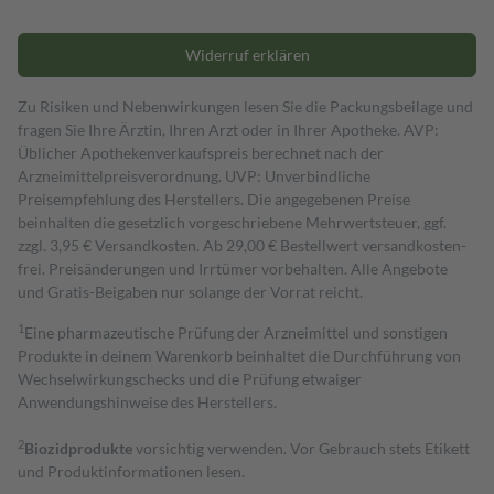
Widerruf erklären
Zu Risiken und Nebenwirkungen lesen Sie die Packungsbeilage und
fragen Sie Ihre Ärztin, Ihren Arzt oder in Ihrer Apotheke. AVP:
Üblicher Apothekenverkaufspreis berechnet nach der
Arzneimittelpreisverordnung. UVP: Unverbindliche
Preisempfehlung des Herstellers. Die angegebenen Preise
beinhalten die gesetzlich vorgeschriebene Mehrwertsteuer, ggf.
zzgl. 3,95 € Versandkosten. Ab 29,00 € Bestell­wert versand­kosten­
frei. Preisänderungen und Irrtümer vorbehalten. Alle Angebote
und Gratis-Beigaben nur solange der Vorrat reicht.
1
Eine pharmazeutische Prüfung der Arzneimittel und sonstigen
Produkte in deinem Warenkorb beinhaltet die Durchführung von
Wechselwirkungschecks und die Prüfung etwaiger
Anwendungshinweise des Herstellers.
2
Biozidprodukte
vorsichtig verwenden. Vor Gebrauch stets Etikett
und Produktinformationen lesen.