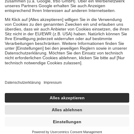
Verordnung.
Um das Engagement der Versicherten für ihre eigene Gesundheit zu
stärken und die besondere Stellung der Familie zu unterstützen,
fallen
keine Zuzahlungen
an bei:
• Kindern und Jugendlichen bis zum vollendeten 18. Lebensjahr
mit Ausnahme der Fahrkosten
• Untersuchungen zur Vorsorge und Früherkennung, die von der
GKV getragen werden
• empfohlenen Schutzimpfungen
• Harn- und Blutteststreifen
Wir nutzen Trusted Shops als unabhängigen Dienstleister für die
Einholung von Bewertungen. Trusted Shops hat Maßnahmen
getroffen, um sicherzustellen, dass es sich um echte Bewertungen
handelt. Mehr Informationen findest du hier:
https://help.etrusted.com/hc/de/articles/4419944605341
Einige Bilder und Inhalte wurden unter Zuhilfenahme künstlicher
Intelligenz erstellt.