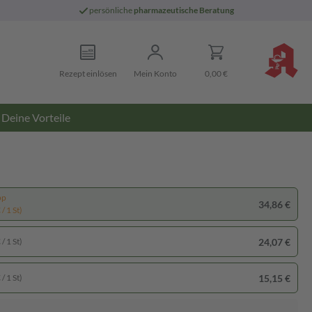
persönliche
pharmazeutische Beratung
Rezept einlösen
Mein Konto
0,00 €
Deine Vorteile
pp
34,86 €
/ 1 St)
24,07 €
/ 1 St)
15,15 €
/ 1 St)