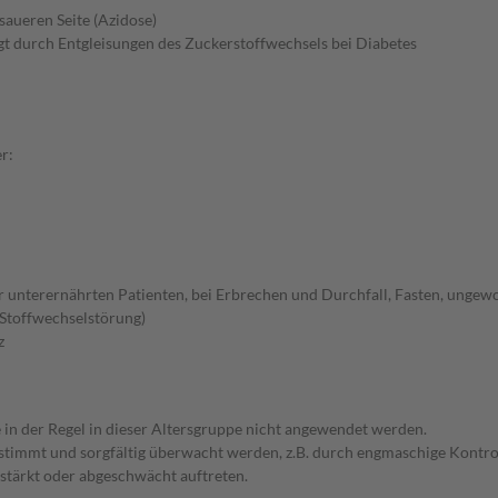
saueren Seite (Azidose)
gt durch Entgleisungen des Zuckerstoffwechsels bei Diabetes
r:
er unterernährten Patienten, bei Erbrechen und Durchfall, Fasten, unge
Stoffwechselstörung)
z
e in der Regel in dieser Altersgruppe nicht angewendet werden.
bgestimmt und sorgfältig überwacht werden, z.B. durch engmaschige Kon
stärkt oder abgeschwächt auftreten.