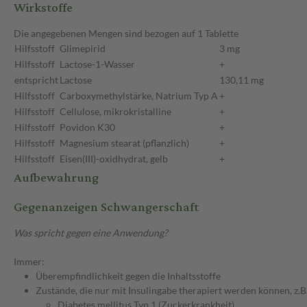
Wirkstoffe
Die angegebenen Mengen sind bezogen auf 1 Tablette
Hilfsstoff
Glimepirid
3 mg
Hilfsstoff
Lactose-1-Wasser
+
entspricht
Lactose
130,11 mg
Hilfsstoff
Carboxymethylstärke, Natrium Typ A
+
Hilfsstoff
Cellulose, mikrokristalline
+
Hilfsstoff
Povidon K30
+
Hilfsstoff
Magnesium stearat (pflanzlich)
+
Hilfsstoff
Eisen(III)-oxidhydrat, gelb
+
Aufbewahrung
Gegenanzeigen Schwangerschaft
Was spricht gegen eine Anwendung?
Immer:
Überempfindlichkeit gegen die Inhaltsstoffe
Zustände, die nur mit Insulingabe therapiert werden können, z.B.
Diabetes mellitus Typ 1 (Zuckerkrankheit)