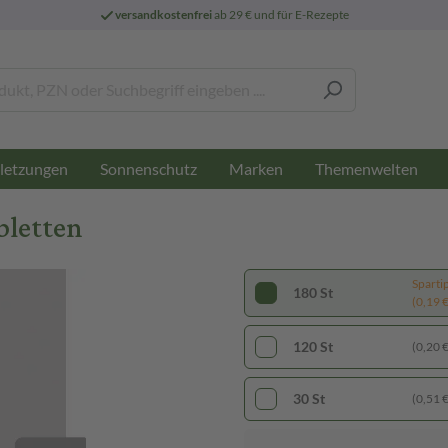
versandkostenfrei
ab 29 € und für E-Rezepte
letzungen
Sonnenschutz
Marken
Themenwelten
bletten
Sparti
180 St
(0,19 € 
120 St
(0,20 € 
30 St
(0,51 € 