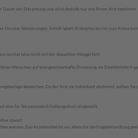
r Dauer der Erkrankung und wird deshalb nur von Ihrem Arzt bestimmt.
en, Unruhe, Sehstörungen, Schläfrigkeit, Krämpfen bis hin zum Koma kom
z normal (also nicht mit der doppelten Menge) fort.
d älteren Menschen auf eine gewissenhafte Dosierung. Im Zweifelsfalle f
gsbeilage abweichen. Da der Arzt sie individuell abstimmt, sollten Si
f eine für Sie passende Erhaltungsdosis eingestellt.
elbar davor)
ritten werden. Das Arzneimittel ist vor allem für die Folgebehandlung ge