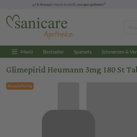
3
E-Rezept:
Heute bestellt,
morgen geliefert
Menü
Bestseller
Sparsets
Schmerzen & Ver
Glimepirid Heumann 3mg 180 St Ta
Rezeptpflichtig