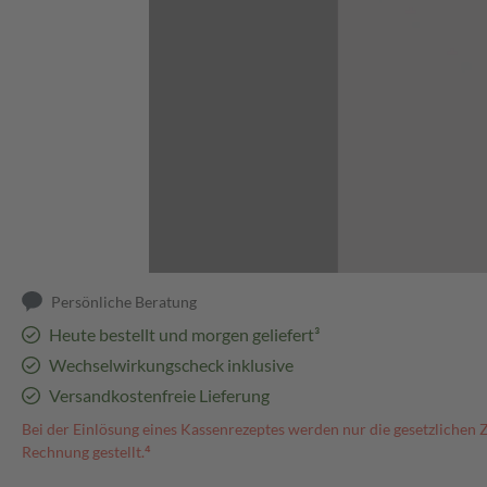
Abbildung kann abweichen
Persönliche Beratung
Heute bestellt und morgen geliefert³
Wechselwirkungscheck inklusive
Versandkostenfreie Lieferung
Bei der Einlösung eines Kassenrezeptes werden nur die gesetzlichen 
Rechnung gestellt.⁴