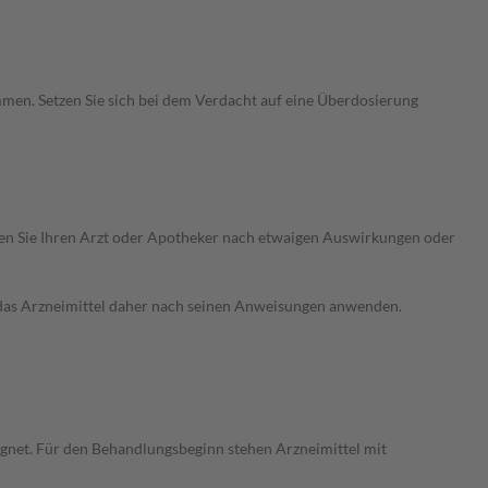
men. Setzen Sie sich bei dem Verdacht auf eine Überdosierung
ragen Sie Ihren Arzt oder Apotheker nach etwaigen Auswirkungen oder
e das Arzneimittel daher nach seinen Anweisungen anwenden.
eignet. Für den Behandlungsbeginn stehen Arzneimittel mit