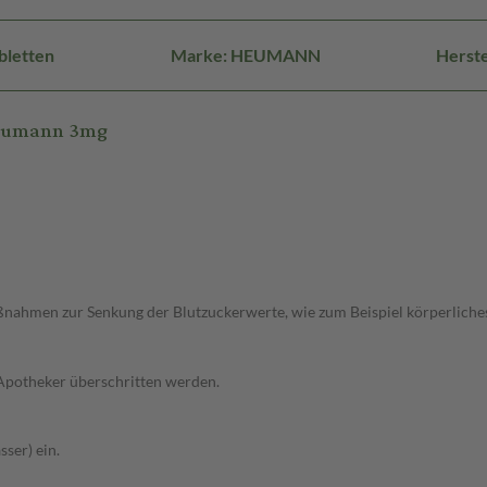
bletten
Marke: HEUMANN
Herst
Heumann 3mg
ahmen zur Senkung der Blutzuckerwerte, wie zum Beispiel körperliches T
 Apotheker überschritten werden.
ser) ein.