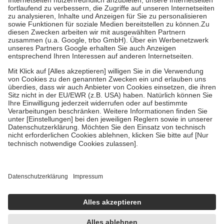
Diese Regeln gelten grundsätzlich auch für Online-Apotheken.
Bei Heilmitteln und häuslicher Krankenpflege beträgt die
Zuzahlung zehn Prozent der Kosten sowie zehn Euro je
Verordnung.
Um das Engagement der Versicherten für ihre eigene Gesundheit zu
stärken und die besondere Stellung der Familie zu unterstützen,
fallen
keine Zuzahlungen
an bei:
• Kindern und Jugendlichen bis zum vollendeten 18. Lebensjahr
mit Ausnahme der Fahrkosten
• Untersuchungen zur Vorsorge und Früherkennung, die von der
GKV getragen werden
• empfohlenen Schutzimpfungen
• Harn- und Blutteststreifen
Wir nutzen Trusted Shops als unabhängigen Dienstleister für die
Einholung von Bewertungen. Trusted Shops hat Maßnahmen
getroffen, um sicherzustellen, dass es sich um echte Bewertungen
handelt. Mehr Informationen findest du hier:
https://help.etrusted.com/hc/de/articles/4419944605341
Einige Bilder und Inhalte wurden unter Zuhilfenahme künstlicher