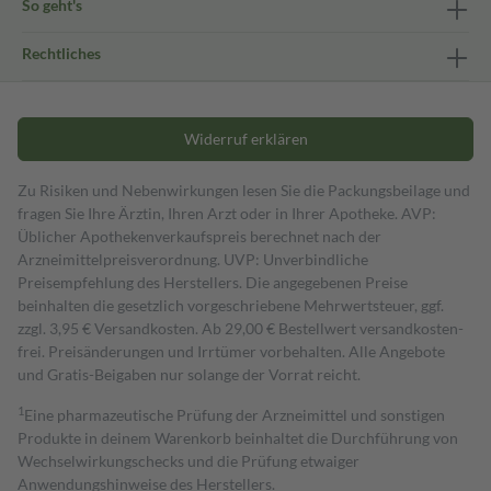
So geht's
Rechtliches
Widerruf erklären
Zu Risiken und Nebenwirkungen lesen Sie die Packungsbeilage und
fragen Sie Ihre Ärztin, Ihren Arzt oder in Ihrer Apotheke. AVP:
Üblicher Apothekenverkaufspreis berechnet nach der
Arzneimittelpreisverordnung. UVP: Unverbindliche
Preisempfehlung des Herstellers. Die angegebenen Preise
beinhalten die gesetzlich vorgeschriebene Mehrwertsteuer, ggf.
zzgl. 3,95 € Versandkosten. Ab 29,00 € Bestell­wert versand­kosten­
frei. Preisänderungen und Irrtümer vorbehalten. Alle Angebote
und Gratis-Beigaben nur solange der Vorrat reicht.
1
Eine pharmazeutische Prüfung der Arzneimittel und sonstigen
Produkte in deinem Warenkorb beinhaltet die Durchführung von
Wechselwirkungschecks und die Prüfung etwaiger
Anwendungshinweise des Herstellers.