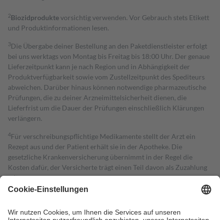
2
Biozidprodukte
vorsichtig verwenden. Vor Gebrauch stets Etikett
und Produktinformationen lesen.
3
Die Übergabe deiner Bestellung an den Paketdienstleister erfolgt
bei uns werktags von Montag bis Freitag bis 18:00 Uhr. Der genaue
Lieferzeitpunkt kann je nach Region und in Abhängigkeit der
Produktverfügbarkeit sowie vom Zustellzeitpunkt des Spediteurs
abweichen. Darüber hinaus können notwendige pharmazeutische
Prüfungen, die zu deiner Arzneimittelsicherheit dienen, die
Lieferfrist um die Dauer der Prüfungen einschließlich Klärungen
verlängern.
4
Für verschreibungspflichtige Medikamente stellt der Arzt ein
Rezept aus und der Patient erhält sie in der Apotheke. Die
gesetzliche Krankenversicherung übernimmt in der Regel die
Kosten dafür, der Versicherte trägt einen Teil davon als Zuzahlung
mit.
Grundsätzlich leisten Mitglieder Zuzahlungen in Höhe von zehn
Prozent des Abgabepreises,
mindestens
jedoch
fünf Euro
und
höchstens zehn Euro.
Es sind jedoch nie mehr als die tatsächlichen
Kosten der Leistung zu entrichten.