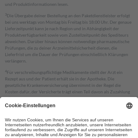
und Produktinformationen lesen.
3
Die Übergabe deiner Bestellung an den Paketdienstleister erfolgt
bei uns werktags von Montag bis Freitag bis 18:00 Uhr. Der genaue
Lieferzeitpunkt kann je nach Region und in Abhängigkeit der
Produktverfügbarkeit sowie vom Zustellzeitpunkt des Spediteurs
abweichen. Darüber hinaus können notwendige pharmazeutische
Prüfungen, die zu deiner Arzneimittelsicherheit dienen, die
Lieferfrist um die Dauer der Prüfungen einschließlich Klärungen
verlängern.
4
Für verschreibungspflichtige Medikamente stellt der Arzt ein
Rezept aus und der Patient erhält sie in der Apotheke. Die
gesetzliche Krankenversicherung übernimmt in der Regel die
Kosten dafür, der Versicherte trägt einen Teil davon als Zuzahlung
mit.
Grundsätzlich leisten Mitglieder Zuzahlungen in Höhe von zehn
Prozent des Abgabepreises,
mindestens
jedoch
fünf Euro
und
höchstens zehn Euro.
Es sind jedoch nie mehr als die tatsächlichen
Kosten der Leistung zu entrichten.
Diese Regeln gelten grundsätzlich auch für Online-Apotheken.
Bei Heilmitteln und häuslicher Krankenpflege beträgt die