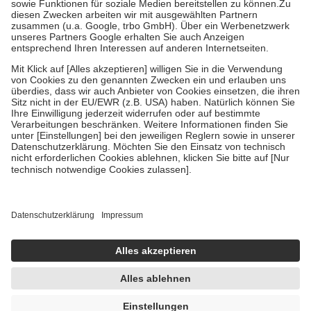
Zuzahlung zehn Prozent der Kosten sowie zehn Euro je
Verordnung.
Um das Engagement der Versicherten für ihre eigene Gesundheit zu
stärken und die besondere Stellung der Familie zu unterstützen,
fallen
keine Zuzahlungen
an bei:
• Kindern und Jugendlichen bis zum vollendeten 18. Lebensjahr
mit Ausnahme der Fahrkosten
• Untersuchungen zur Vorsorge und Früherkennung, die von der
GKV getragen werden
• empfohlenen Schutzimpfungen
• Harn- und Blutteststreifen
Wir nutzen Trusted Shops als unabhängigen Dienstleister für die
Einholung von Bewertungen. Trusted Shops hat Maßnahmen
getroffen, um sicherzustellen, dass es sich um echte Bewertungen
handelt. Mehr Informationen findest du hier:
https://help.etrusted.com/hc/de/articles/4419944605341
Einige Bilder und Inhalte wurden unter Zuhilfenahme künstlicher
Intelligenz erstellt.