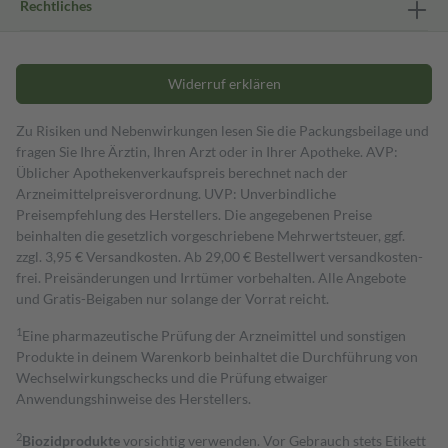
Rechtliches
Widerruf erklären
Zu Risiken und Nebenwirkungen lesen Sie die Packungsbeilage und
fragen Sie Ihre Ärztin, Ihren Arzt oder in Ihrer Apotheke. AVP:
Üblicher Apothekenverkaufspreis berechnet nach der
Arzneimittelpreisverordnung. UVP: Unverbindliche
Preisempfehlung des Herstellers. Die angegebenen Preise
beinhalten die gesetzlich vorgeschriebene Mehrwertsteuer, ggf.
zzgl. 3,95 € Versandkosten. Ab 29,00 € Bestell­wert versand­kosten­
frei. Preisänderungen und Irrtümer vorbehalten. Alle Angebote
und Gratis-Beigaben nur solange der Vorrat reicht.
1
Eine pharmazeutische Prüfung der Arzneimittel und sonstigen
Produkte in deinem Warenkorb beinhaltet die Durchführung von
Wechselwirkungschecks und die Prüfung etwaiger
Anwendungshinweise des Herstellers.
2
Biozidprodukte
vorsichtig verwenden. Vor Gebrauch stets Etikett