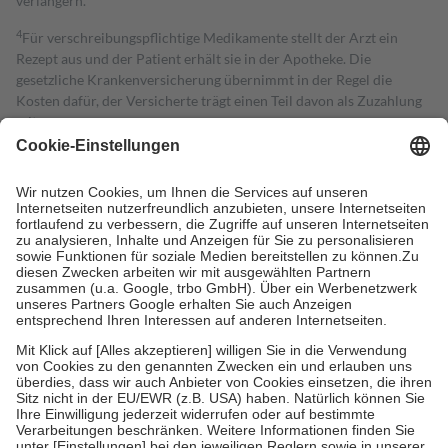
verlängern.
4
Für verschreibungspflichtige Medikamente stellt der Arzt ein
Rezept aus und der Patient erhält sie in der Apotheke. Die
gesetzliche Krankenversicherung übernimmt in der Regel die
Kosten dafür, der Versicherte trägt einen Teil davon als Zuzahlung
mit.
Grundsätzlich leisten Mitglieder Zuzahlungen in Höhe von zehn
Prozent des Abgabepreises,
mindestens
jedoch
fünf Euro
und
höchstens zehn Euro.
Es sind jedoch nie mehr als die tatsächlichen
Kosten der Leistung zu entrichten.
Diese Regeln gelten grundsätzlich auch für Online-Apotheken.
Bei Heilmitteln und häuslicher Krankenpflege beträgt die
Zuzahlung zehn Prozent der Kosten sowie zehn Euro je
Verordnung.
Um das Engagement der Versicherten für ihre eigene Gesundheit zu
stärken und die besondere Stellung der Familie zu unterstützen,
fallen
keine Zuzahlungen
an bei:
• Kindern und Jugendlichen bis zum vollendeten 18. Lebensjahr
mit Ausnahme der Fahrkosten
• Untersuchungen zur Vorsorge und Früherkennung, die von der
GKV getragen werden