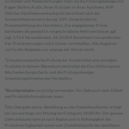
Zu Risiken und Nebenwirkungen lesen Sie die Packungsbeilage und
fragen Sie Ihre Ärztin, Ihren Arzt oder in Ihrer Apotheke. AVP:
Üblicher Apothekenverkaufspreis berechnet nach der
Arzneimittelpreisverordnung. UVP: Unverbindliche
Preisempfehlung des Herstellers. Die angegebenen Preise
beinhalten die gesetzlich vorgeschriebene Mehrwertsteuer, ggf.
zzgl. 3,95 € Versandkosten. Ab 29,00 € Bestell­wert versand­kosten­
frei. Preisänderungen und Irrtümer vorbehalten. Alle Angebote
und Gratis-Beigaben nur solange der Vorrat reicht.
1
Eine pharmazeutische Prüfung der Arzneimittel und sonstigen
Produkte in deinem Warenkorb beinhaltet die Durchführung von
Wechselwirkungschecks und die Prüfung etwaiger
Anwendungshinweise des Herstellers.
2
Biozidprodukte
vorsichtig verwenden. Vor Gebrauch stets Etikett
und Produktinformationen lesen.
3
Die Übergabe deiner Bestellung an den Paketdienstleister erfolgt
bei uns werktags von Montag bis Freitag bis 18:00 Uhr. Der genaue
Lieferzeitpunkt kann je nach Region und in Abhängigkeit der
Produktverfügbarkeit sowie vom Zustellzeitpunkt des Spediteurs