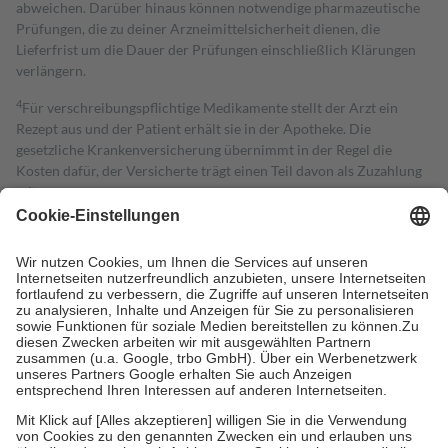
abweichen. Darüber hinaus können notwendige pharmazeutische
Prüfungen, die zu deiner Arzneimittelsicherheit dienen, die
Lieferfrist um die Dauer der Prüfungen einschließlich Klärungen
verlängern.
4
Für verschreibungspflichtige Medikamente stellt der Arzt ein
Rezept aus und der Patient erhält sie in der Apotheke. Die
gesetzliche Krankenversicherung übernimmt in der Regel die
Kosten dafür, der Versicherte trägt einen Teil davon als Zuzahlung
mit.
Grundsätzlich leisten Mitglieder Zuzahlungen in Höhe von zehn
Prozent des Abgabepreises,
mindestens
jedoch
fünf Euro
und
höchstens zehn Euro.
Es sind jedoch nie mehr als die tatsächlichen
Kosten der Leistung zu entrichten.
Diese Regeln gelten grundsätzlich auch für Online-Apotheken.
Bei Heilmitteln und häuslicher Krankenpflege beträgt die
Zuzahlung zehn Prozent der Kosten sowie zehn Euro je
Verordnung.
Um das Engagement der Versicherten für ihre eigene Gesundheit zu
stärken und die besondere Stellung der Familie zu unterstützen,
fallen
keine Zuzahlungen
an bei:
• Kindern und Jugendlichen bis zum vollendeten 18. Lebensjahr