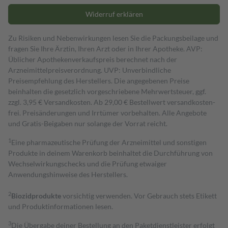
Widerruf erklären
Zu Risiken und Nebenwirkungen lesen Sie die Packungsbeilage und
fragen Sie Ihre Ärztin, Ihren Arzt oder in Ihrer Apotheke. AVP:
Üblicher Apothekenverkaufspreis berechnet nach der
Arzneimittelpreisverordnung. UVP: Unverbindliche
Preisempfehlung des Herstellers. Die angegebenen Preise
beinhalten die gesetzlich vorgeschriebene Mehrwertsteuer, ggf.
zzgl. 3,95 € Versandkosten. Ab 29,00 € Bestell­wert versand­kosten­
frei. Preisänderungen und Irrtümer vorbehalten. Alle Angebote
und Gratis-Beigaben nur solange der Vorrat reicht.
1
Eine pharmazeutische Prüfung der Arzneimittel und sonstigen
Produkte in deinem Warenkorb beinhaltet die Durchführung von
Wechselwirkungschecks und die Prüfung etwaiger
Anwendungshinweise des Herstellers.
2
Biozidprodukte
vorsichtig verwenden. Vor Gebrauch stets Etikett
und Produktinformationen lesen.
3
Die Übergabe deiner Bestellung an den Paketdienstleister erfolgt