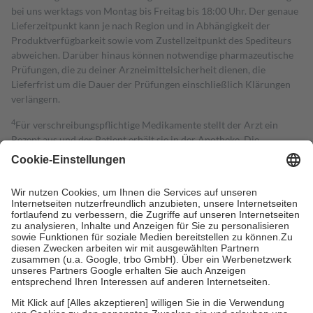
bei uns werktags von Montag bis Freitag bis 18:00 Uhr. Der genaue
Lieferzeitpunkt kann je nach Region und in Abhängigkeit der
Produktverfügbarkeit sowie vom Zustellzeitpunkt des Spediteurs
abweichen. Darüber hinaus können notwendige pharmazeutische
Prüfungen, die zu deiner Arzneimittelsicherheit dienen, die
Lieferfrist um die Dauer der Prüfungen einschließlich Klärungen
verlängern.
4
Für verschreibungspflichtige Medikamente stellt der Arzt ein
Rezept aus und der Patient erhält sie in der Apotheke. Die
gesetzliche Krankenversicherung übernimmt in der Regel die
Kosten dafür, der Versicherte trägt einen Teil davon als Zuzahlung
mit.
Grundsätzlich leisten Mitglieder Zuzahlungen in Höhe von zehn
Prozent des Abgabepreises,
mindestens
jedoch
fünf Euro
und
höchstens zehn Euro.
Es sind jedoch nie mehr als die tatsächlichen
Kosten der Leistung zu entrichten.
Diese Regeln gelten grundsätzlich auch für Online-Apotheken.
Bei Heilmitteln und häuslicher Krankenpflege beträgt die
Zuzahlung zehn Prozent der Kosten sowie zehn Euro je
Verordnung.